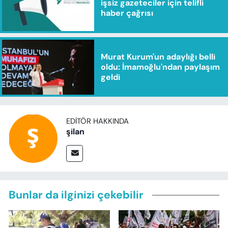
işsiz gazeteciler için telifli
haber çağrısı
Murat Kurum'un adaylığı belli
oldu: İmamoğlu'ndan paylaşım
geldi
EDITÖR HAKKINDA
şilan
Bunlar da ilginizi çekebilir