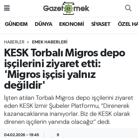
DÜNYA
Nöbetçi Eczaneler
GÜNDEM
DÜNYA
EKONOMİ
SİYASET
ÖZEL H
EKONOMİ
Hava Durumu
HABERLER
EMEK HABERLERİ
KESK Torbalı Migros depo
EMEK HABERLERİ
İstanbul Namaz Vakitleri
işçilerini ziyaret etti:
YENİ MEDYADA EMEK
Trafik Durumu
'Migros işçisi yalnız
GAZETECİLİĞİNİ GELİŞTİRMEK
değildir'
Süper Lig Puan Durumu ve Fikstür
FAYDALI BİLGİLER
İşten atılan Torbalı Migros depo işçilerini ziyaret
Tüm Manşetler
eden KESK İzmir Şubeler Platformu, “Direnerek
GÜNDEM
kazanacaklarına inanıyorlar. Biz de KESK olarak
Son Dakika Haberleri
direnen işçilerin yanında olacağız” dedi.
EĞİTİM
Haber Arşivi
04.02.2026 - 19:45
9