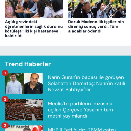
Açlık grevindeki
Doruk Madencilik işçilerinin
öğretmenlerin sağlık durumu
direnişi sonuç verdi: Tüm
kötüleşti: İki kişi hastaneye
alacaklar ödendi
kaldırıldı
Trend Haberler
1
Narin Güran'ın babası ile görüşen
Selahattin Demirtaş: Narin'in katili
Nevzat Bahtiyar'dır
2
Meclis'te partilerin imzasına
açılan Çerçeve Yasa'nın tam
metni yayımlandı
3
MHP’li Feti Yıldız: TBMM çatısı