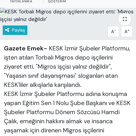
YAYINLANMA
GÖSTERIM
KADIN
SAĞLIK
Paylaş
-
+
A
A
SPOR
Gazete Emek-
KESK İzmir Şubeler Platformu,
KÜLTÜR-SANAT
işten atılan Torbalı Migros depo işçilerini
MAGAZİN
ziyaret etti. "Migros işçisi yalnız değildir",
"Yaşasın sınıf dayanışması" sloganları atan
ÖZEL HABER
KESK'liler alkışlarla karşılandı.
KESK İzmir Şubeler Platformu adına konuşma
YAZAR KÖŞESİ
yapan Eğitim Sen 1 Nolu Şube Başkanı ve KESK
SİYASET
Şubeler Platformu Dönem Sözcüsü Hamdi
Çalık, emeğinin hakkını almak ve insanca
VAN VE DİYARBAKIR HABERLERİ
yaşamak için direnen Migros işçilerini