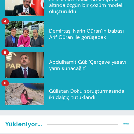
altında özgün bir çözüm modeli
oluşturuldu
4
Demirtaş, Narin Güran’ın babası
Arif Güran ile görüşecek
5
Abdulhamit Gül: "Çerçeve yasayı
yarın sunacağız"
6
Gülistan Doku soruşturmasında
iki dalgıç tutuklandı
Yükleniyor...