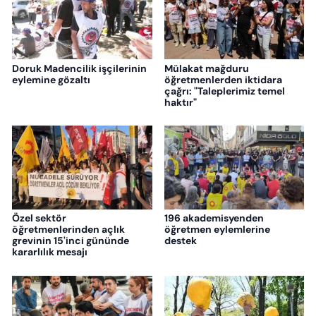
Doruk Madencilik işçilerinin
Mülakat mağduru
eylemine gözaltı
öğretmenlerden iktidara
çağrı: "Taleplerimiz temel
haktır"
Özel sektör
196 akademisyenden
öğretmenlerinden açlık
öğretmen eylemlerine
grevinin 15'inci gününde
destek
kararlılık mesajı