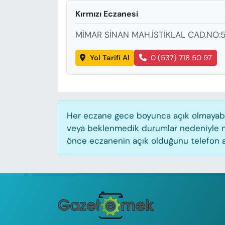
KADIN
Kırmızı Eczanesi
SAĞLIK
MİMAR SİNAN MAH.İSTİKLAL CAD.NO:5
SPOR
Yol Tarifi Al
0 (537) 718 50 97
KÜLTÜR-SANAT
MAGAZİN
Her eczane gece boyunca açık olmayabilir
veya beklenmedik durumlar nedeniyle n
ÖZEL HABER
önce eczanenin açık olduğunu telefon aracı
YAZAR KÖŞESİ
SİYASET
VAN VE DİYARBAKIR HABERLERİ