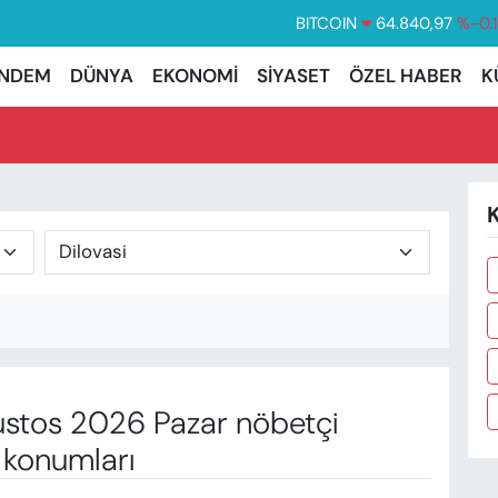
BITCOIN
64.840,97
%-0.
DOLAR
47,7436
%0.
NDEM
DÜNYA
EKONOMİ
SİYASET
ÖZEL HABER
K
EURO
55,2510
%0.
STERLİN
64,4811
%0.
GRAM ALTIN
6660.55
%
K
BİST100
13.779
%-
stos 2026 Pazar nöbetçi
 konumları