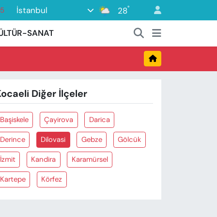
°
İstanbul
28
15
18
ÜLTÜR-SANAT
32
38
0
ocaeli Diğer İlçeler
14
Başiskele
Çayirova
Darica
Derince
Dilovasi
Gebze
Gölcük
İzmit
Kandira
Karamürsel
Kartepe
Körfez