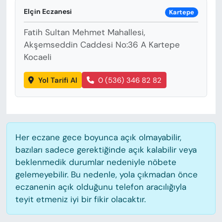
KADIN
Elçin Eczanesi
Kartepe
SAĞLIK
Fatih Sultan Mehmet Mahallesi,
Akşemseddin Caddesi No:36 A Kartepe
SPOR
Kocaeli
KÜLTÜR-SANAT
Yol Tarifi Al
0 (536) 346 82 82
MAGAZİN
ÖZEL HABER
Her eczane gece boyunca açık olmayabilir,
bazıları sadece gerektiğinde açık kalabilir veya
YAZAR KÖŞESİ
beklenmedik durumlar nedeniyle nöbete
gelemeyebilir. Bu nedenle, yola çıkmadan önce
SİYASET
eczanenin açık olduğunu telefon aracılığıyla
teyit etmeniz iyi bir fikir olacaktır.
VAN VE DİYARBAKIR HABERLERİ