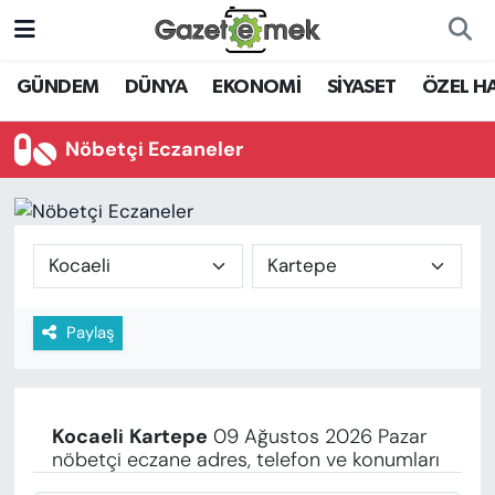
DÜNYA
Nöbetçi Eczaneler
GÜNDEM
DÜNYA
EKONOMİ
SİYASET
ÖZEL H
EKONOMİ
Hava Durumu
Nöbetçi Eczaneler
EMEK HABERLERİ
İstanbul Namaz Vakitleri
YENİ MEDYADA EMEK
Trafik Durumu
GAZETECİLİĞİNİ GELİŞTİRMEK
Süper Lig Puan Durumu ve Fikstür
Paylaş
FAYDALI BİLGİLER
Tüm Manşetler
GÜNDEM
Son Dakika Haberleri
Kocaeli
Kartepe
09 Ağustos 2026 Pazar
EĞİTİM
nöbetçi eczane adres, telefon ve konumları
Haber Arşivi