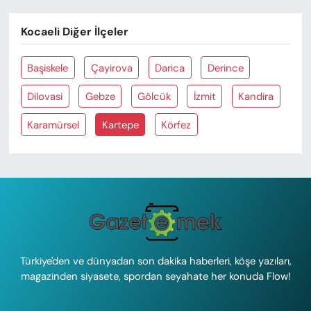
Kocaeli Diğer İlçeler
Başiskele
Çayirova
Darica
Derince
Dilovasi
Gebze
Gölcük
İzmit
Kandira
Karamürsel
Kartepe
Körfez
Türkiye'den ve dünyadan son dakika haberleri, köşe yazıları,
magazinden siyasete, spordan seyahate her konuda Flow!