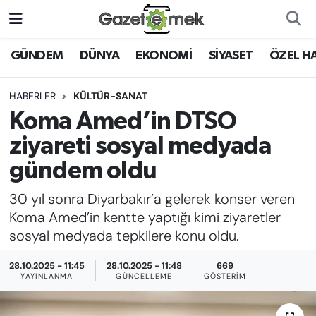
DÜNYA
Nöbetçi Eczaneler
GÜNDEM
DÜNYA
EKONOMİ
SİYASET
ÖZEL H
EKONOMİ
Hava Durumu
HABERLER
KÜLTÜR-SANAT
Koma Amed’in DTSO
EMEK HABERLERİ
İstanbul Namaz Vakitleri
ziyareti sosyal medyada
YENİ MEDYADA EMEK
Trafik Durumu
gündem oldu
GAZETECİLİĞİNİ GELİŞTİRMEK
30 yıl sonra Diyarbakır’a gelerek konser veren
Süper Lig Puan Durumu ve Fikstür
FAYDALI BİLGİLER
Koma Amed’in kentte yaptığı kimi ziyaretler
Tüm Manşetler
sosyal medyada tepkilere konu oldu.
GÜNDEM
28.10.2025 - 11:45
28.10.2025 - 11:48
669
Son Dakika Haberleri
YAYINLANMA
GÜNCELLEME
GÖSTERIM
EĞİTİM
Haber Arşivi