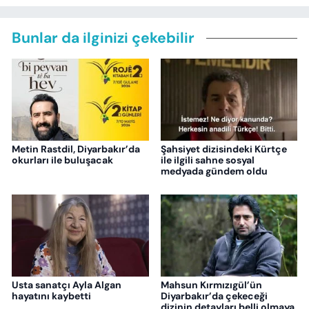
Bunlar da ilginizi çekebilir
Metin Rastdil, Diyarbakır’da
Şahsiyet dizisindeki Kürtçe
okurları ile buluşacak
ile ilgili sahne sosyal
medyada gündem oldu
Usta sanatçı Ayla Algan
Mahsun Kırmızıgül’ün
hayatını kaybetti
Diyarbakır’da çekeceği
dizinin detayları belli olmaya