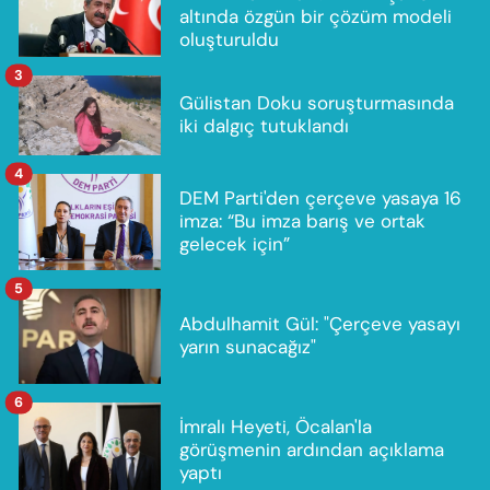
altında özgün bir çözüm modeli
oluşturuldu
3
Gülistan Doku soruşturmasında
iki dalgıç tutuklandı
4
DEM Parti'den çerçeve yasaya 16
imza: “Bu imza barış ve ortak
gelecek için”
5
Abdulhamit Gül: "Çerçeve yasayı
yarın sunacağız"
6
İmralı Heyeti, Öcalan'la
görüşmenin ardından açıklama
yaptı