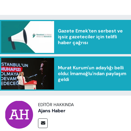
Gazete Emek'ten serbest ve
işsiz gazeteciler için telifli
haber çağrısı
Murat Kurum'un adaylığı belli
oldu: İmamoğlu'ndan paylaşım
geldi
EDITÖR HAKKINDA
Ajans Haber