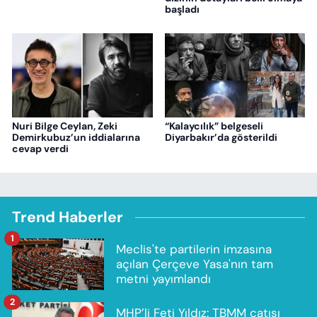
başladı
Nuri Bilge Ceylan, Zeki
“Kalaycılık” belgeseli
Demirkubuz’un iddialarına
Diyarbakır’da gösterildi
cevap verdi
Trend Haberler
1
Meclis'te partilerin imzasına
açılan Çerçeve Yasa'nın tam
metni yayımlandı
2
MHP’li Feti Yıldız: TBMM çatısı