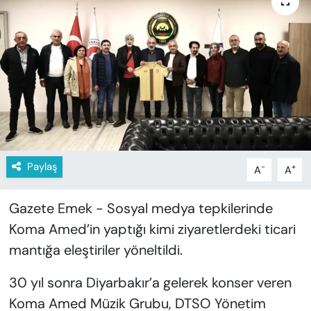
KADIN
SAĞLIK
SPOR
KÜLTÜR-SANAT
MAGAZİN
Paylaş
-
+
A
A
ÖZEL HABER
Gazete Emek - Sosyal medya tepkilerinde
YAZAR KÖŞESİ
Koma Amed’in yaptığı kimi ziyaretlerdeki ticari
mantığa eleştiriler yöneltildi.
SİYASET
30 yıl sonra Diyarbakır’a gelerek konser veren
VAN VE DİYARBAKIR HABERLERİ
Koma Amed Müzik Grubu, DTSO Yönetim