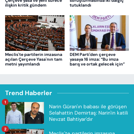
Çerçeve yasa ve yeni sürece
soruşturmasında iki dalgıç
ilişkin kritik gündem
tutuklandı
Meclis'te partilerin imzasına
DEM Parti'den çerçeve
açılan Çerçeve Yasa'nın tam
yasaya 16 imza: “Bu imza
metni yayımlandı
barış ve ortak gelecek için”
Trend Haberler
1
Narin Güran'ın babası ile görüşen
Selahattin Demirtaş: Narin'in katili
Nevzat Bahtiyar'dır
2
Meclis'te partilerin imzasına