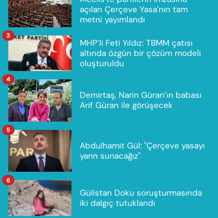
açılan Çerçeve Yasa'nın tam
metni yayımlandı
3
MHP’li Feti Yıldız: TBMM çatısı
altında özgün bir çözüm modeli
oluşturuldu
4
Demirtaş, Narin Güran’ın babası
Arif Güran ile görüşecek
5
Abdulhamit Gül: "Çerçeve yasayı
yarın sunacağız"
6
Gülistan Doku soruşturmasında
iki dalgıç tutuklandı