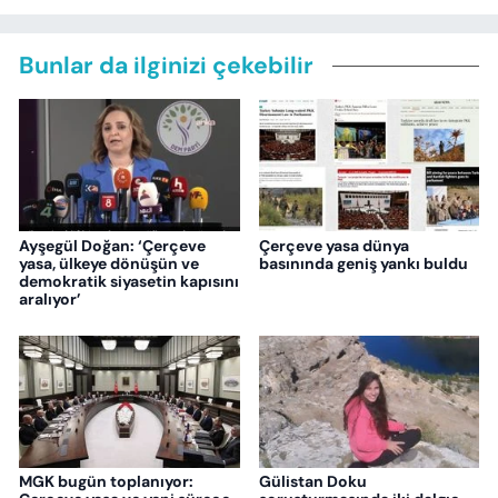
Bunlar da ilginizi çekebilir
Ayşegül Doğan: ‘Çerçeve
Çerçeve yasa dünya
yasa, ülkeye dönüşün ve
basınında geniş yankı buldu
demokratik siyasetin kapısını
aralıyor’
MGK bugün toplanıyor:
Gülistan Doku