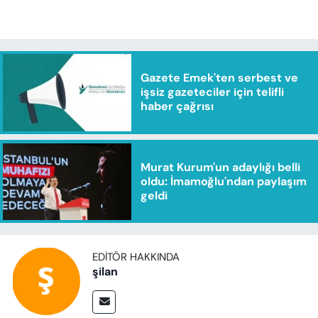
Gazete Emek'ten serbest ve
işsiz gazeteciler için telifli
haber çağrısı
Murat Kurum'un adaylığı belli
oldu: İmamoğlu'ndan paylaşım
geldi
EDITÖR HAKKINDA
şilan