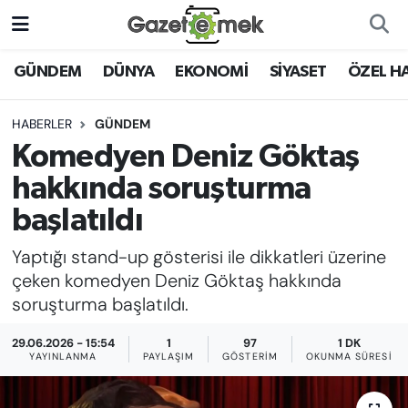
DÜNYA
Nöbetçi Eczaneler
GÜNDEM
DÜNYA
EKONOMİ
SİYASET
ÖZEL H
EKONOMİ
Hava Durumu
HABERLER
GÜNDEM
Komedyen Deniz Göktaş
EMEK HABERLERİ
İstanbul Namaz Vakitleri
hakkında soruşturma
YENİ MEDYADA EMEK
Trafik Durumu
başlatıldı
GAZETECİLİĞİNİ GELİŞTİRMEK
Yaptığı stand-up gösterisi ile dikkatleri üzerine
Süper Lig Puan Durumu ve Fikstür
FAYDALI BİLGİLER
çeken komedyen Deniz Göktaş hakkında
Tüm Manşetler
soruşturma başlatıldı.
GÜNDEM
29.06.2026 - 15:54
1
97
1 DK
Son Dakika Haberleri
YAYINLANMA
PAYLAŞIM
GÖSTERIM
OKUNMA SÜRESI
EĞİTİM
Haber Arşivi