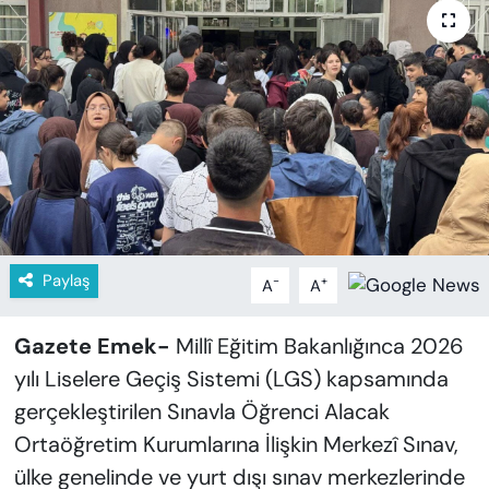
KADIN
SAĞLIK
SPOR
KÜLTÜR-SANAT
MAGAZİN
Paylaş
-
+
A
A
ÖZEL HABER
YAZAR KÖŞESİ
Gazete Emek-
Millî Eğitim Bakanlığınca 2026
yılı Liselere Geçiş Sistemi (LGS) kapsamında
SİYASET
gerçekleştirilen Sınavla Öğrenci Alacak
Ortaöğretim Kurumlarına İlişkin Merkezî Sınav,
VAN VE DİYARBAKIR HABERLERİ
ülke genelinde ve yurt dışı sınav merkezlerinde