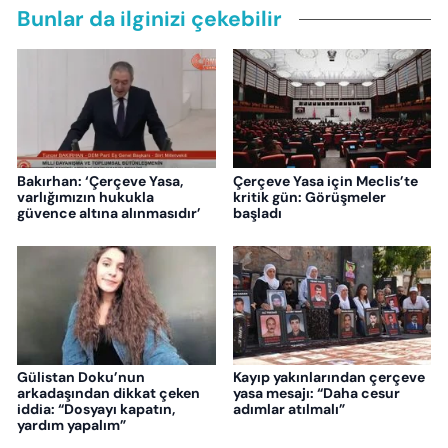
Bunlar da ilginizi çekebilir
Bakırhan: ‘Çerçeve Yasa,
Çerçeve Yasa için Meclis’te
varlığımızın hukukla
kritik gün: Görüşmeler
güvence altına alınmasıdır’
başladı
Gülistan Doku’nun
Kayıp yakınlarından çerçeve
arkadaşından dikkat çeken
yasa mesajı: “Daha cesur
iddia: “Dosyayı kapatın,
adımlar atılmalı”
yardım yapalım”