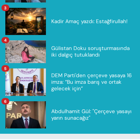
3
Kadir Amaç yazdı: Estağfirullah!
4
Gülistan Doku soruşturmasında
iki dalgıç tutuklandı
5
DEM Parti'den çerçeve yasaya 16
imza: “Bu imza barış ve ortak
gelecek için”
6
Abdulhamit Gül: "Çerçeve yasayı
yarın sunacağız"