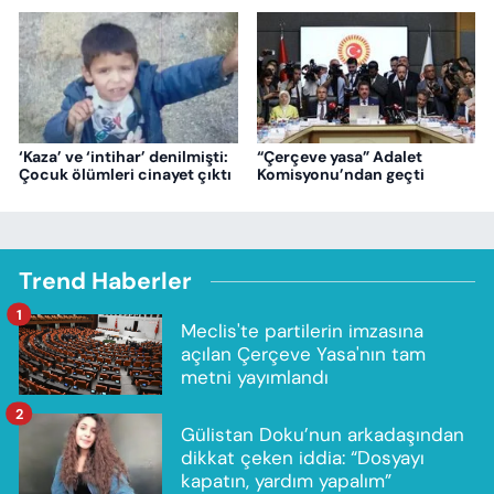
‘Kaza’ ve ‘intihar’ denilmişti:
“Çerçeve yasa” Adalet
Çocuk ölümleri cinayet çıktı
Komisyonu’ndan geçti
Trend Haberler
1
Meclis'te partilerin imzasına
açılan Çerçeve Yasa'nın tam
metni yayımlandı
2
Gülistan Doku’nun arkadaşından
dikkat çeken iddia: “Dosyayı
kapatın, yardım yapalım”