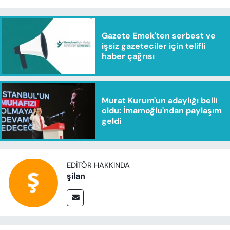
Gazete Emek'ten serbest ve
işsiz gazeteciler için telifli
haber çağrısı
Murat Kurum'un adaylığı belli
oldu: İmamoğlu'ndan paylaşım
geldi
EDITÖR HAKKINDA
şilan