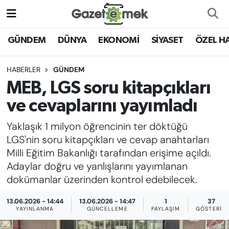
DÜNYA
Nöbetçi Eczaneler
GÜNDEM
DÜNYA
EKONOMİ
SİYASET
ÖZEL H
EKONOMİ
Hava Durumu
HABERLER
GÜNDEM
MEB, LGS soru kitapçıkları
EMEK HABERLERİ
İstanbul Namaz Vakitleri
ve cevaplarını yayımladı
YENİ MEDYADA EMEK
Trafik Durumu
Yaklaşık 1 milyon öğrencinin ter döktüğü
GAZETECİLİĞİNİ GELİŞTİRMEK
LGS'nin soru kitapçıkları ve cevap anahtarları
Süper Lig Puan Durumu ve Fikstür
Milli Eğitim Bakanlığı tarafından erişime açıldı.
FAYDALI BİLGİLER
Adaylar doğru ve yanlışlarını yayımlanan
Tüm Manşetler
dokümanlar üzerinden kontrol edebilecek.
GÜNDEM
Son Dakika Haberleri
13.06.2026 - 14:44
13.06.2026 - 14:47
1
37
EĞİTİM
YAYINLANMA
GÜNCELLEME
PAYLAŞIM
GÖSTERIM
Haber Arşivi