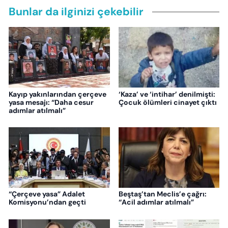
Bunlar da ilginizi çekebilir
Kayıp yakınlarından çerçeve
‘Kaza’ ve ‘intihar’ denilmişti:
yasa mesajı: “Daha cesur
Çocuk ölümleri cinayet çıktı
adımlar atılmalı”
“Çerçeve yasa” Adalet
Beştaş’tan Meclis’e çağrı:
Komisyonu’ndan geçti
“Acil adımlar atılmalı”