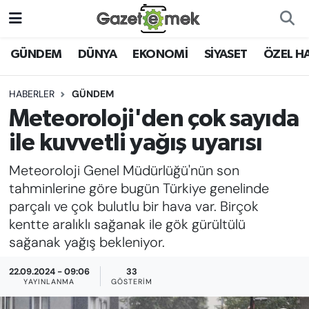
DÜNYA
Nöbetçi Eczaneler
GÜNDEM
DÜNYA
EKONOMİ
SİYASET
ÖZEL H
EKONOMİ
Hava Durumu
HABERLER
GÜNDEM
Meteoroloji'den çok sayıda
EMEK HABERLERİ
İstanbul Namaz Vakitleri
ile kuvvetli yağış uyarısı
YENİ MEDYADA EMEK
Trafik Durumu
Meteoroloji Genel Müdürlüğü'nün son
GAZETECİLİĞİNİ GELİŞTİRMEK
tahminlerine göre bugün Türkiye genelinde
Süper Lig Puan Durumu ve Fikstür
parçalı ve çok bulutlu bir hava var. Birçok
FAYDALI BİLGİLER
kentte aralıklı sağanak ile gök gürültülü
Tüm Manşetler
sağanak yağış bekleniyor.
GÜNDEM
Son Dakika Haberleri
22.09.2024 - 09:06
33
EĞİTİM
YAYINLANMA
GÖSTERIM
Haber Arşivi