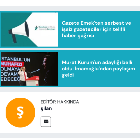
Gazete Emek'ten serbest ve
işsiz gazeteciler için telifli
haber çağrısı
Murat Kurum'un adaylığı belli
oldu: İmamoğlu'ndan paylaşım
geldi
EDITÖR HAKKINDA
şilan