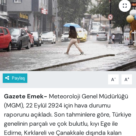
KADIN
SAĞLIK
SPOR
KÜLTÜR-SANAT
MAGAZİN
Paylaş
-
+
A
A
ÖZEL HABER
YAZAR KÖŞESİ
Gazete Emek-
Meteoroloji Genel Müdürlüğü
(MGM), 22 Eylül 2924 için hava durumu
SİYASET
raporunu açıkladı. Son tahminlere göre, Türkiye
genelinin parçalı ve çok bulutlu, kıyı Ege ile
VAN VE DİYARBAKIR HABERLERİ
Edirne, Kırklareli ve Çanakkale dışında kalan