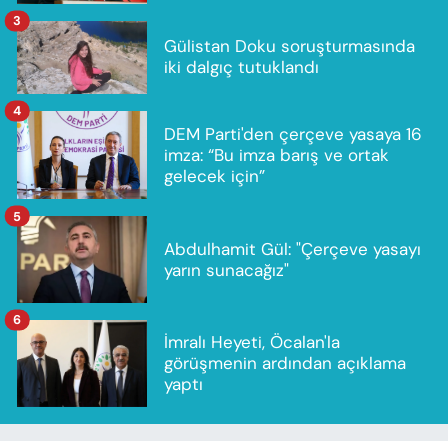
3
Gülistan Doku soruşturmasında
iki dalgıç tutuklandı
4
DEM Parti'den çerçeve yasaya 16
imza: “Bu imza barış ve ortak
gelecek için”
5
Abdulhamit Gül: "Çerçeve yasayı
yarın sunacağız"
6
İmralı Heyeti, Öcalan'la
görüşmenin ardından açıklama
yaptı