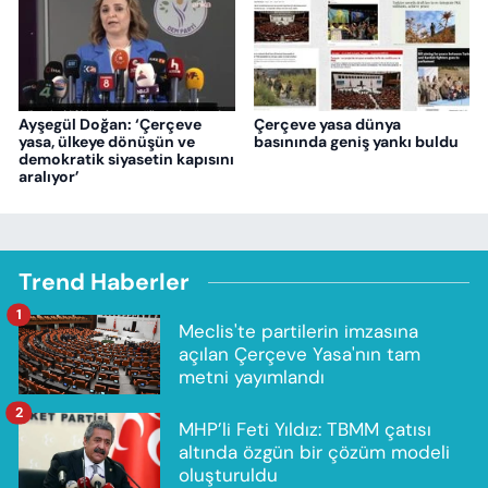
Ayşegül Doğan: ‘Çerçeve
Çerçeve yasa dünya
yasa, ülkeye dönüşün ve
basınında geniş yankı buldu
demokratik siyasetin kapısını
aralıyor’
Trend Haberler
1
Meclis'te partilerin imzasına
açılan Çerçeve Yasa'nın tam
metni yayımlandı
2
MHP’li Feti Yıldız: TBMM çatısı
altında özgün bir çözüm modeli
oluşturuldu