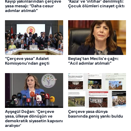
Kayıp yakınlarından çerçeve
‘Kaza’ ve ‘intihar’ denilmişti:
yasa mesajı: “Daha cesur
Çocuk ölümleri cinayet çıktı
adımlar atılmalı”
“Çerçeve yasa” Adalet
Beştaş’tan Meclis’e çağrı:
Komisyonu’ndan geçti
“Acil adımlar atılmalı”
Ayşegül Doğan: ‘Çerçeve
Çerçeve yasa dünya
yasa, ülkeye dönüşün ve
basınında geniş yankı buldu
demokratik siyasetin kapısını
aralıyor’