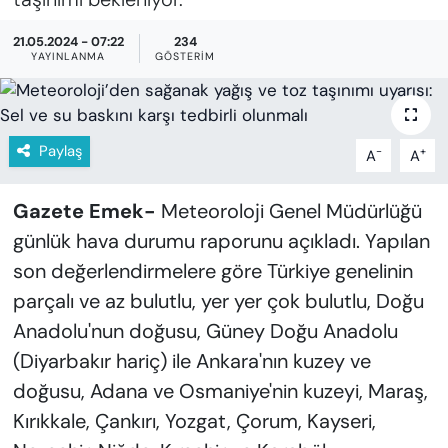
KADIN
21.05.2024 - 07:22
234
SAĞLIK
YAYINLANMA
GÖSTERIM
SPOR
Paylaş
-
+
A
A
KÜLTÜR-SANAT
Gazete Emek-
Meteoroloji Genel Müdürlüğü
MAGAZİN
günlük hava durumu raporunu açıkladı. Yapılan
ÖZEL HABER
son değerlendirmelere göre Türkiye genelinin
parçalı ve az bulutlu, yer yer çok bulutlu, Doğu
YAZAR KÖŞESİ
Anadolu'nun doğusu, Güney Doğu Anadolu
(Diyarbakır hariç) ile Ankara'nın kuzey ve
SİYASET
doğusu, Adana ve Osmaniye'nin kuzeyi, Maraş,
VAN VE DİYARBAKIR HABERLERİ
Kırıkkale, Çankırı, Yozgat, Çorum, Kayseri,