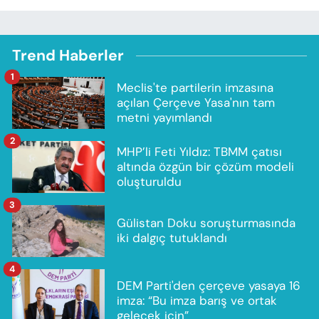
Trend Haberler
1
Meclis'te partilerin imzasına
açılan Çerçeve Yasa'nın tam
metni yayımlandı
2
MHP’li Feti Yıldız: TBMM çatısı
altında özgün bir çözüm modeli
oluşturuldu
3
Gülistan Doku soruşturmasında
iki dalgıç tutuklandı
4
DEM Parti'den çerçeve yasaya 16
imza: “Bu imza barış ve ortak
gelecek için”