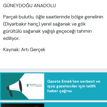
GÜNEYDOĞU ANADOLU
Parçalı bulutlu, öğle saatlerinde bölge genelinin
(Diyarbakır hariç) yerel sağanak ve gök
gürültülü sağanak yağışlı geçeceği tahmin
ediliyor.
Kaynak: Artı Gerçek
Gazete Emek'ten serbest ve
işsiz gazeteciler için telifli
haber çağrısı