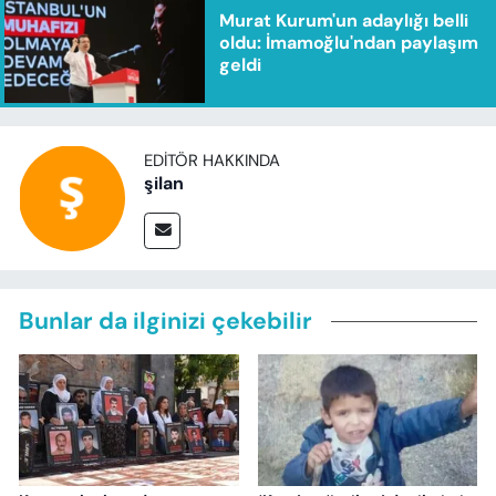
Murat Kurum'un adaylığı belli
oldu: İmamoğlu'ndan paylaşım
geldi
EDITÖR HAKKINDA
şilan
Bunlar da ilginizi çekebilir