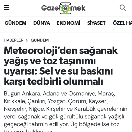
DÜNYA
Nöbetçi Eczaneler
GÜNDEM
DÜNYA
EKONOMİ
SİYASET
ÖZEL H
EKONOMİ
Hava Durumu
HABERLER
GÜNDEM
Meteoroloji’den sağanak
EMEK HABERLERİ
İstanbul Namaz Vakitleri
yağış ve toz taşınımı
YENİ MEDYADA EMEK
Trafik Durumu
uyarısı: Sel ve su baskını
GAZETECİLİĞİNİ GELİŞTİRMEK
karşı tedbirli olunmalı
Süper Lig Puan Durumu ve Fikstür
FAYDALI BİLGİLER
Bugün Ankara, Adana ve Osmaniye, Maraş,
Tüm Manşetler
Kırıkkale, Çankırı, Yozgat, Çorum, Kayseri,
GÜNDEM
Nevşehir, Niğde, Kırşehir ve Karabük çevrelerinin
Son Dakika Haberleri
yerel sağanak ve gök gürültülü sağanak yağışlı
EĞİTİM
geçeceği tahmin ediliyor. Üç bölgede ise toz
Haber Arşivi
taşınımı bekleniyor.