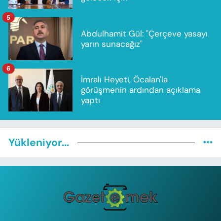
5
Abdulhamit Gül: "Çerçeve yasayı
yarın sunacağız"
6
İmralı Heyeti, Öcalan'la
görüşmenin ardından açıklama
yaptı
Yükleniyor...