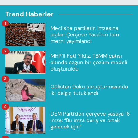
Trend Haberler
1
Meclis'te partilerin imzasına
açılan Çerçeve Yasa'nın tam
metni yayımlandı
2
MHP’li Feti Yıldız: TBMM çatısı
altında özgün bir çözüm modeli
oluşturuldu
3
Gülistan Doku soruşturmasında
iki dalgıç tutuklandı
4
DEM Parti'den çerçeve yasaya 16
imza: “Bu imza barış ve ortak
gelecek için”