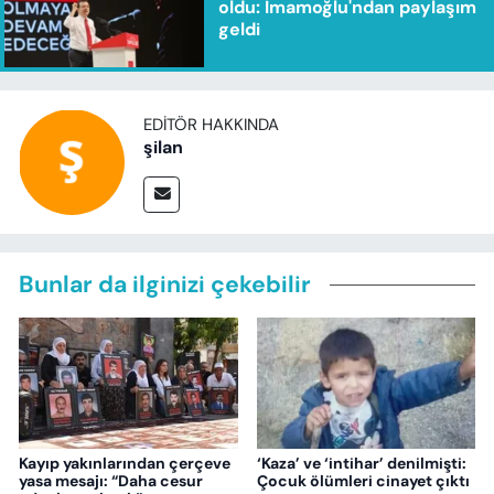
oldu: İmamoğlu'ndan paylaşım
geldi
EDITÖR HAKKINDA
şilan
Bunlar da ilginizi çekebilir
Kayıp yakınlarından çerçeve
‘Kaza’ ve ‘intihar’ denilmişti:
yasa mesajı: “Daha cesur
Çocuk ölümleri cinayet çıktı