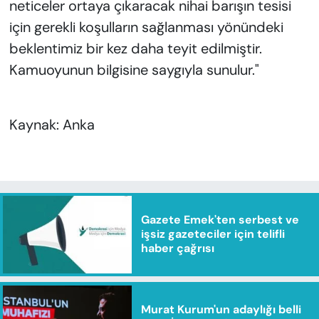
neticeler ortaya çıkaracak nihai barışın tesisi
için gerekli koşulların sağlanması yönündeki
beklentimiz bir kez daha teyit edilmiştir.
Kamuoyunun bilgisine saygıyla sunulur."
Kaynak: Anka
Gazete Emek'ten serbest ve
işsiz gazeteciler için telifli
haber çağrısı
Murat Kurum'un adaylığı belli