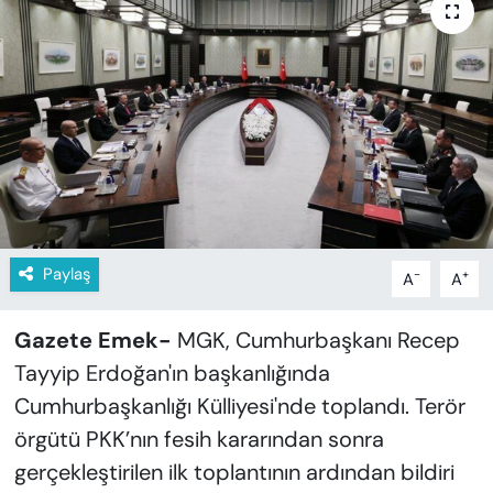
KADIN
SAĞLIK
SPOR
KÜLTÜR-SANAT
MAGAZİN
Paylaş
-
+
A
A
ÖZEL HABER
Gazete Emek-
MGK, Cumhurbaşkanı Recep
YAZAR KÖŞESİ
Tayyip Erdoğan'ın başkanlığında
SİYASET
Cumhurbaşkanlığı Külliyesi'nde toplandı. Terör
örgütü PKK’nın fesih kararından sonra
VAN VE DİYARBAKIR HABERLERİ
gerçekleştirilen ilk toplantının ardından bildiri