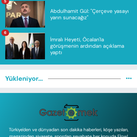
5
Abdulhamit Gül: "Çerçeve yasayı
yarın sunacağız"
6
İmralı Heyeti, Öcalan'la
görüşmenin ardından açıklama
yaptı
Yükleniyor...
Türkiye'den ve dünyadan son dakika haberleri, köşe yazıları,
magazinden siyasete, spordan seyahate her konuda Flow!