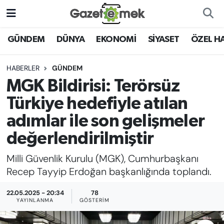
DÜNYA
Nöbetçi Eczaneler
GÜNDEM
DÜNYA
EKONOMİ
SİYASET
ÖZEL H
EKONOMİ
Hava Durumu
HABERLER
GÜNDEM
MGK Bildirisi: Terörsüz
EMEK HABERLERİ
İstanbul Namaz Vakitleri
Türkiye hedefiyle atılan
YENİ MEDYADA EMEK
Trafik Durumu
adımlar ile son gelişmeler
GAZETECİLİĞİNİ GELİŞTİRMEK
değerlendirilmiştir
Süper Lig Puan Durumu ve Fikstür
FAYDALI BİLGİLER
Milli Güvenlik Kurulu (MGK), Cumhurbaşkanı
Tüm Manşetler
Recep Tayyip Erdoğan başkanlığında toplandı.
GÜNDEM
Son Dakika Haberleri
22.05.2025 - 20:34
78
YAYINLANMA
GÖSTERIM
EĞİTİM
Haber Arşivi