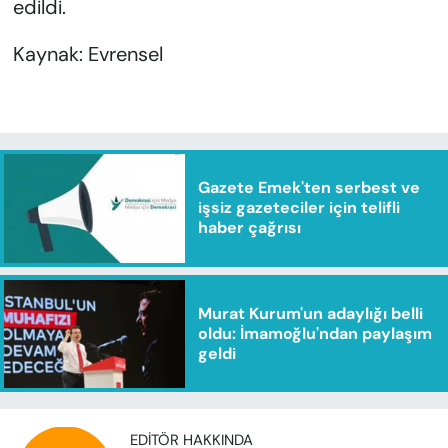
edildi.
Kaynak: Evrensel
Gazete Emek'ten serbest ve
işsiz gazeteciler için telifli
haber çağrısı
Murat Kurum'un adaylığı belli
oldu: İmamoğlu'ndan paylaşım
geldi
EDITÖR HAKKINDA