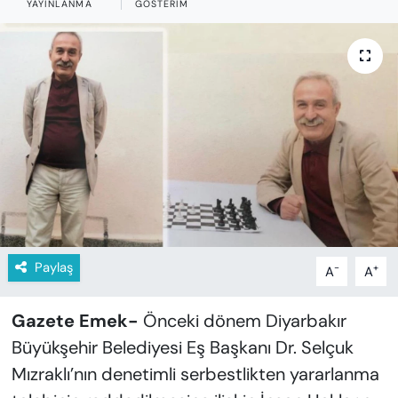
YAYINLANMA
GÖSTERIM
KADIN
SAĞLIK
SPOR
KÜLTÜR-SANAT
MAGAZİN
ÖZEL HABER
Paylaş
-
+
A
A
YAZAR KÖŞESİ
Gazete Emek-
Önceki dönem Diyarbakır
SİYASET
Büyükşehir Belediyesi Eş Başkanı Dr. Selçuk
VAN VE DİYARBAKIR HABERLERİ
Mızraklı’nın denetimli serbestlikten yararlanma