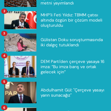
metni yayımlandı
2
MHP’li Feti Yıldız: TBMM çatısı
altında özgün bir çözüm modeli
oluşturuldu
3
Gülistan Doku soruşturmasında
iki dalgıç tutuklandı
4
DEM Parti'den çerçeve yasaya 16
imza: “Bu imza barış ve ortak
gelecek için”
5
Abdulhamit Gül: "Çerçeve yasayı
yarın sunacağız"
6