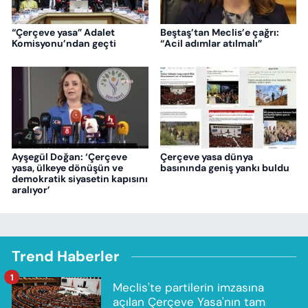
“Çerçeve yasa” Adalet
Beştaş’tan Meclis’e çağrı:
Komisyonu’ndan geçti
“Acil adımlar atılmalı”
Ayşegül Doğan: ‘Çerçeve
Çerçeve yasa dünya
yasa, ülkeye dönüşün ve
basınında geniş yankı buldu
demokratik siyasetin kapısını
aralıyor’
Trend Haberler
1
Meclis'te partilerin imzasına
açılan Çerçeve Yasa'nın tam