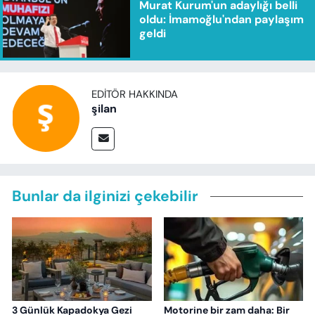
Murat Kurum'un adaylığı belli
oldu: İmamoğlu'ndan paylaşım
geldi
EDITÖR HAKKINDA
şilan
Bunlar da ilginizi çekebilir
3 Günlük Kapadokya Gezi
Motorine bir zam daha: Bir