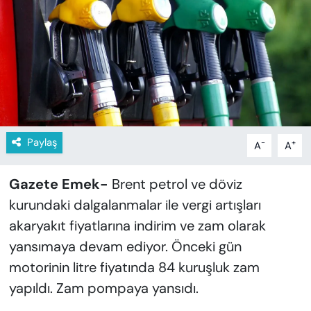
KADIN
SAĞLIK
SPOR
KÜLTÜR-SANAT
Paylaş
-
+
A
A
MAGAZİN
Gazete Emek-
Brent petrol ve döviz
ÖZEL HABER
kurundaki dalgalanmalar ile vergi artışları
YAZAR KÖŞESİ
akaryakıt fiyatlarına indirim ve zam olarak
yansımaya devam ediyor. Önceki gün
SİYASET
motorinin litre fiyatında 84 kuruşluk zam
yapıldı. Zam pompaya yansıdı.
VAN VE DİYARBAKIR HABERLERİ