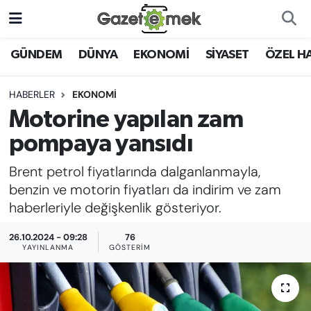
DÜNYA
Nöbetçi Eczaneler
GÜNDEM
DÜNYA
EKONOMİ
SİYASET
ÖZEL H
EKONOMİ
Hava Durumu
HABERLER
EKONOMİ
Motorine yapılan zam
EMEK HABERLERİ
İstanbul Namaz Vakitleri
pompaya yansıdı
YENİ MEDYADA EMEK
Trafik Durumu
Brent petrol fiyatlarında dalganlanmayla,
GAZETECİLİĞİNİ GELİŞTİRMEK
benzin ve motorin fiyatları da indirim ve zam
Süper Lig Puan Durumu ve Fikstür
haberleriyle değişkenlik gösteriyor.
FAYDALI BİLGİLER
Tüm Manşetler
26.10.2024 - 09:28
76
GÜNDEM
YAYINLANMA
GÖSTERIM
Son Dakika Haberleri
EĞİTİM
Haber Arşivi