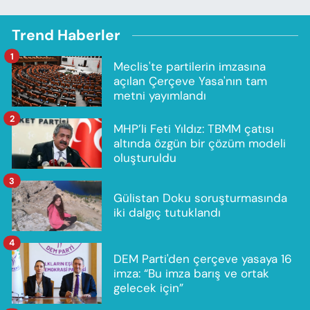
Trend Haberler
1
Meclis'te partilerin imzasına
açılan Çerçeve Yasa'nın tam
metni yayımlandı
2
MHP’li Feti Yıldız: TBMM çatısı
altında özgün bir çözüm modeli
oluşturuldu
3
Gülistan Doku soruşturmasında
iki dalgıç tutuklandı
4
DEM Parti'den çerçeve yasaya 16
imza: “Bu imza barış ve ortak
gelecek için”