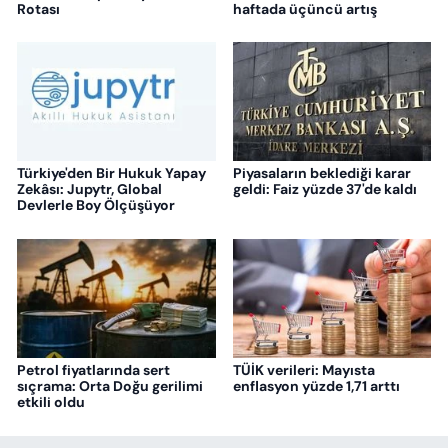
Rotası
haftada üçüncü artış
Türkiye'den Bir Hukuk Yapay
Piyasaların beklediği karar
Zekâsı: Jupytr, Global
geldi: Faiz yüzde 37'de kaldı
Devlerle Boy Ölçüşüyor
Petrol fiyatlarında sert
TÜİK verileri: Mayısta
sıçrama: Orta Doğu gerilimi
enflasyon yüzde 1,71 arttı
etkili oldu