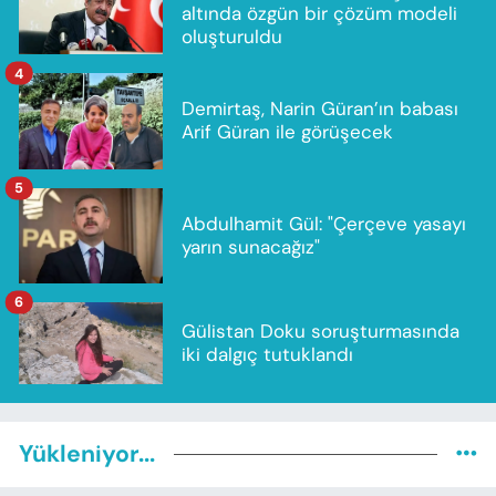
altında özgün bir çözüm modeli
oluşturuldu
4
Demirtaş, Narin Güran’ın babası
Arif Güran ile görüşecek
5
Abdulhamit Gül: "Çerçeve yasayı
yarın sunacağız"
6
Gülistan Doku soruşturmasında
iki dalgıç tutuklandı
Yükleniyor...