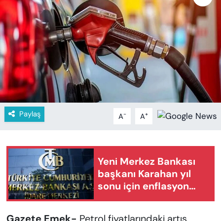
KADIN
SAĞLIK
SPOR
KÜLTÜR-SANAT
MAGAZİN
Paylaş
-
+
A
A
ÖZEL HABER
YAZAR KÖŞESİ
Yeni Merkez Bankası
başkanı Karahan yıl
SİYASET
sonu için enflasyon
tahminlerini açıkladı
VAN VE DİYARBAKIR HABERLERİ
Gazete Emek-
Petrol fiyatlarındaki artış