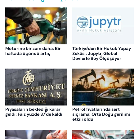
Motorine bir zam daha: Bir
Türkiye'den Bir Hukuk Yapay
haftada üçüncü artış
Zekâsı: Jupytr, Global
Devlerle Boy Ölçüşüyor
Piyasaların beklediği karar
Petrol fiyatlarında sert
geldi: Faiz yüzde 37'de kaldı
sıçrama: Orta Doğu gerilimi
etkili oldu