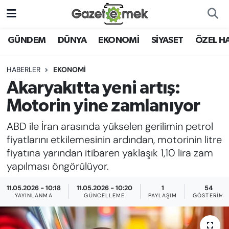
DÜNYA
Nöbetçi Eczaneler
GÜNDEM
DÜNYA
EKONOMİ
SİYASET
ÖZEL H
EKONOMİ
Hava Durumu
HABERLER
EKONOMİ
Akaryakıtta yeni artış:
EMEK HABERLERİ
İstanbul Namaz Vakitleri
Motorin yine zamlanıyor
YENİ MEDYADA EMEK
Trafik Durumu
ABD ile İran arasında yükselen gerilimin petrol
GAZETECİLİĞİNİ GELİŞTİRMEK
fiyatlarını etkilemesinin ardından, motorinin litre
Süper Lig Puan Durumu ve Fikstür
fiyatına yarından itibaren yaklaşık 1,10 lira zam
FAYDALI BİLGİLER
yapılması öngörülüyor.
Tüm Manşetler
GÜNDEM
11.05.2026 - 10:18
11.05.2026 - 10:20
1
54
Son Dakika Haberleri
YAYINLANMA
GÜNCELLEME
PAYLAŞIM
GÖSTERIM
EĞİTİM
Haber Arşivi