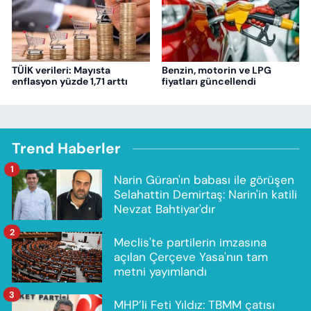
TÜİK verileri: Mayısta
Benzin, motorin ve LPG
enflasyon yüzde 1,71 arttı
fiyatları güncellendi
Trend Haberler
1
Narin Güran'ın babası ile görüşen
Selahattin Demirtaş: Narin'in katili
Nevzat Bahtiyar'dır
2
Meclis'te partilerin imzasına
açılan Çerçeve Yasa'nın tam
metni yayımlandı
3
MHP’li Feti Yıldız: TBMM çatısı