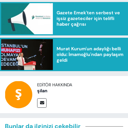
Gazete Emek'ten serbest ve
işsiz gazeteciler için telifli
haber çağrısı
Murat Kurum'un adaylığı belli
oldu: İmamoğlu'ndan paylaşım
geldi
EDITÖR HAKKINDA
şilan
Bunlar da ilginizi çekebilir