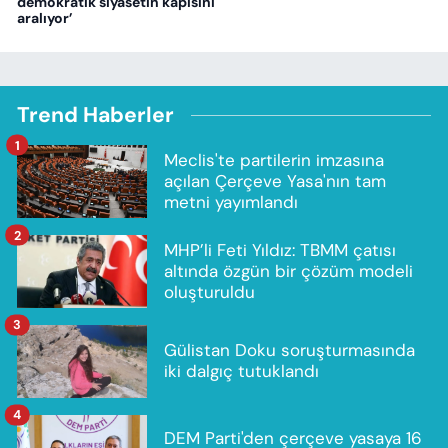
demokratik siyasetin kapısını
aralıyor’
Trend Haberler
1
Meclis'te partilerin imzasına
açılan Çerçeve Yasa'nın tam
metni yayımlandı
2
MHP’li Feti Yıldız: TBMM çatısı
altında özgün bir çözüm modeli
oluşturuldu
3
Gülistan Doku soruşturmasında
iki dalgıç tutuklandı
4
DEM Parti'den çerçeve yasaya 16