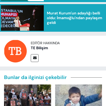
Murat Kurum'un adaylığı belli
oldu: İmamoğlu'ndan paylaşım
geldi
EDITÖR HAKKINDA
TE Bilişim
Bunlar da ilginizi çekebilir