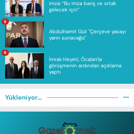
imza: “Bu imza barış ve ortak
gelecek için”
5
Abdulhamit Gül: "Çerçeve yasayı
yarın sunacağız"
6
İmralı Heyeti, Öcalan'la
görüşmenin ardından açıklama
yaptı
Yükleniyor...