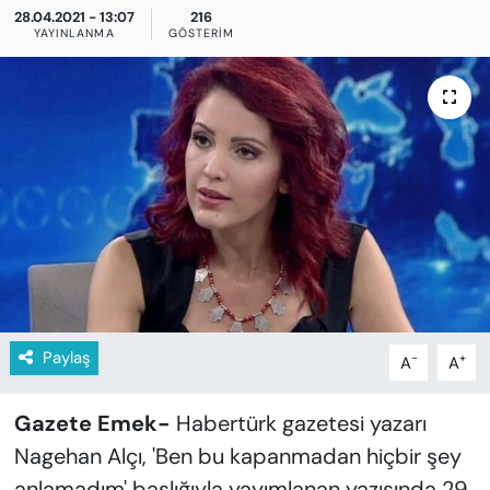
KADIN
28.04.2021 - 13:07
216
YAYINLANMA
GÖSTERIM
SAĞLIK
SPOR
KÜLTÜR-SANAT
MAGAZİN
ÖZEL HABER
YAZAR KÖŞESİ
Paylaş
-
+
A
A
SİYASET
Gazete Emek-
Habertürk gazetesi yazarı
Nagehan Alçı, 'Ben bu kapanmadan hiçbir şey
VAN VE DİYARBAKIR HABERLERİ
anlamadım' başlığıyla yayımlanan yazısında 29