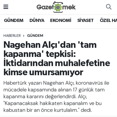
DÜNYA
Nöbetçi Eczaneler
GÜNDEM
DÜNYA
EKONOMİ
SİYASET
ÖZEL H
EKONOMİ
Hava Durumu
HABERLER
GÜNDEM
Nagehan Alçı'dan 'tam
EMEK HABERLERİ
İstanbul Namaz Vakitleri
kapanma' tepkisi:
YENİ MEDYADA EMEK
Trafik Durumu
İktidarından muhalefetine
GAZETECİLİĞİNİ GELİŞTİRMEK
kimse umursamıyor
Süper Lig Puan Durumu ve Fikstür
FAYDALI BİLGİLER
Habertürk yazarı Nagehan Alçı, koronavirüs ile
Tüm Manşetler
mücadele kapsamında alınan 17 günlük tam
GÜNDEM
kapanma kararını değerlendirdi. Alçı,
Son Dakika Haberleri
"Kapanacaksak hakikaten kapanalım ve bu
EĞİTİM
kabustan bir an önce kurtulalım." dedi.
Haber Arşivi