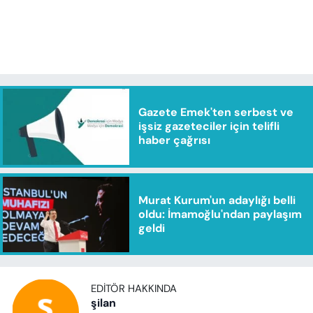
Gazete Emek'ten serbest ve
işsiz gazeteciler için telifli
haber çağrısı
Murat Kurum'un adaylığı belli
oldu: İmamoğlu'ndan paylaşım
geldi
EDITÖR HAKKINDA
şilan