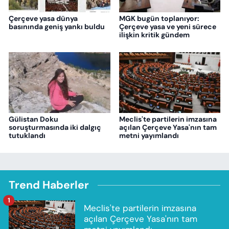
Çerçeve yasa dünya
MGK bugün toplanıyor:
basınında geniş yankı buldu
Çerçeve yasa ve yeni sürece
ilişkin kritik gündem
Gülistan Doku
Meclis'te partilerin imzasına
soruşturmasında iki dalgıç
açılan Çerçeve Yasa'nın tam
tutuklandı
metni yayımlandı
Trend Haberler
1
Meclis'te partilerin imzasına
açılan Çerçeve Yasa'nın tam