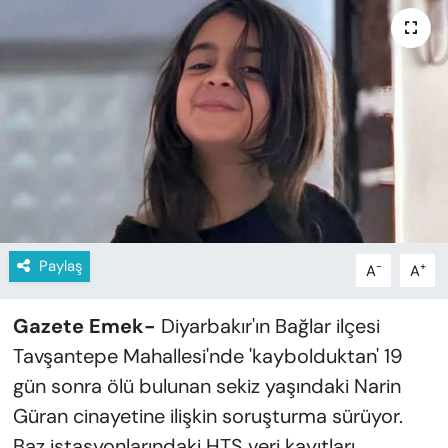
KADIN
SAĞLIK
SPOR
KÜLTÜR-SANAT
MAGAZİN
ÖZEL HABER
Paylaş
-
+
A
A
YAZAR KÖŞESİ
Gazete Emek-
Diyarbakır'ın Bağlar ilçesi
Tavşantepe Mahallesi'nde 'kaybolduktan' 19
SİYASET
gün sonra ölü bulunan sekiz yaşındaki Narin
Güran cinayetine ilişkin soruşturma sürüyor.
VAN VE DİYARBAKIR HABERLERİ
Baz istasyonlarındaki HTS veri kayıtları