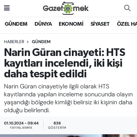
DÜNYA
Nöbetçi Eczaneler
GÜNDEM
DÜNYA
EKONOMİ
SİYASET
ÖZEL H
EKONOMİ
Hava Durumu
HABERLER
GÜNDEM
Narin Güran cinayeti: HTS
EMEK HABERLERİ
İstanbul Namaz Vakitleri
kayıtları incelendi, iki kişi
YENİ MEDYADA EMEK
Trafik Durumu
daha tespit edildi
GAZETECİLİĞİNİ GELİŞTİRMEK
Narin Güran cinayetiyle ilgili olarak HTS
Süper Lig Puan Durumu ve Fikstür
FAYDALI BİLGİLER
kayıtlarında yapılan inceleme sonucunda olayın
Tüm Manşetler
yaşandığı bölgede kimliği belirsiz iki kişinin daha
GÜNDEM
olduğu belirlendi.
Son Dakika Haberleri
01.10.2024 - 09:44
836
EĞİTİM
YAYINLANMA
GÖSTERIM
Haber Arşivi