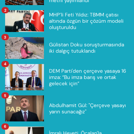
metni yayımlandı
2
MHP’li Feti Yıldız: TBMM çatısı
altında özgün bir çözüm modeli
oluşturuldu
3
Gülistan Doku soruşturmasında
iki dalgıç tutuklandı
4
DEM Parti'den çerçeve yasaya 16
imza: “Bu imza barış ve ortak
gelecek için”
5
Abdulhamit Gül: "Çerçeve yasayı
yarın sunacağız"
6
İmralı Heyeti, Öcalan'la