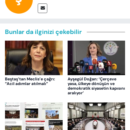
Bunlar da ilginizi çekebilir
Beştaş’tan Meclis’e çağrı:
Ayşegül Doğan: ‘Çerçeve
“Acil adımlar atılmalı”
yasa, ülkeye dönüşün ve
demokratik siyasetin kapısını
aralıyor’