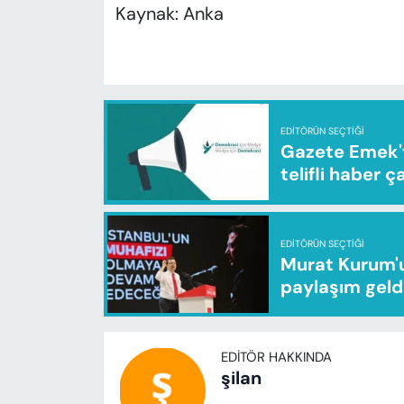
Kaynak: Anka
EDITÖRÜN SEÇTIĞI
Gazete Emek'te
telifli haber ç
EDITÖRÜN SEÇTIĞI
Murat Kurum'u
paylaşım geld
EDITÖR HAKKINDA
şilan