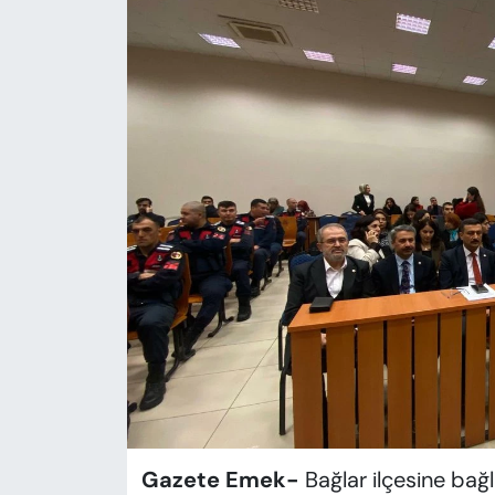
KADIN
SAĞLIK
SPOR
KÜLTÜR-SANAT
MAGAZİN
ÖZEL HABER
YAZAR KÖŞESİ
SİYASET
VAN VE DİYARBAKIR HABERLERİ
Gazete Emek-
Bağlar ilçesine bağ