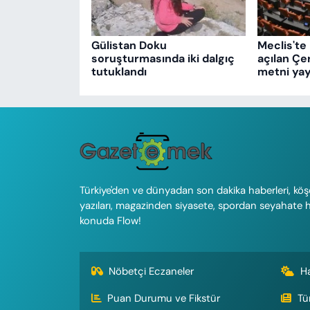
Gülistan Doku
Meclis'te 
soruşturmasında iki dalgıç
açılan Çe
tutuklandı
metni yay
Türkiye'den ve dünyadan son dakika haberleri, köş
yazıları, magazinden siyasete, spordan seyahate 
konuda Flow!
Nöbetçi Eczaneler
H
Puan Durumu ve Fikstür
Tü