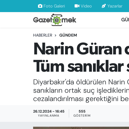
Foto Galeri
Video
Yazarlar
GÜ
DÜNYA
Nöbetçi Eczaneler
HABERLER
GÜNDEM
EKONOMİ
Hava Durumu
Narin Güran 
EMEK HABERLERİ
İstanbul Namaz Vakitleri
Tüm sanıklar 
YENİ MEDYADA EMEK GAZETECİLİĞİNİ
Trafik Durumu
GELİŞTİRMEK
Diyarbakır'da öldürülen Nari
Süper Lig Puan Durumu ve Fikstür
FAYDALI BİLGİLER
sanıkların ortak suç işledikleri
Tüm Manşetler
cezalandırılması gerektiğini beli
GÜNDEM
Son Dakika Haberleri
26.12.2024 - 16:45
555
YAYINLANMA
GÖSTERIM
EĞİTİM
Haber Arşivi