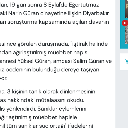
n, 19 gün sonra 8 Eylül'de Eğertutmaz
i Narin Güran cinayetine ilişkin Diyarbakır
ılan soruşturma kapsamında açılan davanın
6
si’nce görülen duruşmada, ''iştirak halinde
ndan ağırlaştırılmış müebbet hapis
n annesi Yüksel Güran, amcası Salim Güran ve
Y
sız bedeninin bulunduğu dereye taşıyan
or.
 3 kişinin tanık olarak dinlenmesinin
esas hakkındaki mütalaasını okudu.
lış yönlendirdi. Sanıklar eylemlerini
 ağırlaştırılmış müebbet hapisle
il tüm sanıklar suç ortağı" ifadelerini