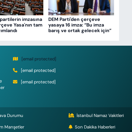
partilerin imzasına
DEM Parti'den çerçeve
rçeve Yasa'nın tam
yasaya 16 imza: “Bu imza
ımlandı
barış ve ortak gelecek için”
[email protected]
[email protected]
e
[email protected]
her
ava Durumu
İstanbul Namaz Vakitleri
m Manşetler
Son Dakika Haberleri