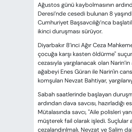
Ağustos günü kaybolmasının ardında
Deresi’nde cesedi bulunan 8 yaşındak
Cumhuriyet Başsavcılığı’nca başlat
ikinci duruşması sürüyor.
Diyarbakır 8’inci Ağır Ceza Mahkeme
çocuğa karşı kasten öldürme'' suçu
cezasıyla yargılanacak olan Narin’i
ağabeyi Enes Güran ile Narin'in can
komşuları Nevzat Bahtiyar, yargılanıy
Sabah saatlerinde başlayan duruşma,
ardından dava savcısı, hazırladığı 
Mütalasında savcı, "Aile polisleri yan
müşterek fail olarak işledi. Suçlular
cezalandırılmalı. Nevzat ve Salim dah