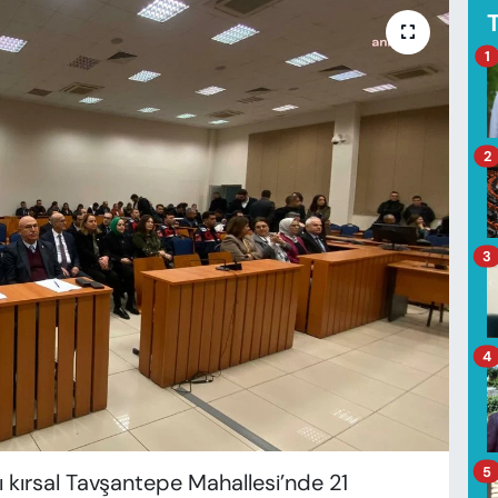
1
2
3
4
5
lı kırsal Tavşantepe Mahallesi’nde 21