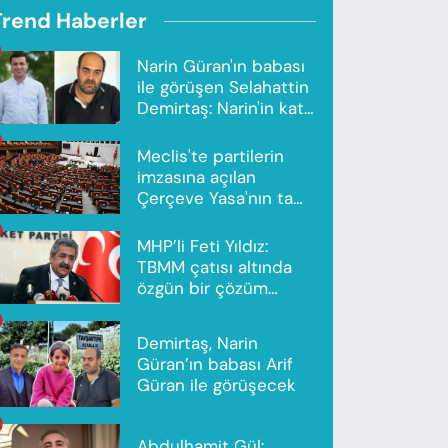
Trend Haberler
Narin Güran'ın babası
ile görüşen Selahattin
Demirtaş: Narin'in katili
Nevzat Bahtiyar'dır
Meclis'te partilerin
imzasına açılan
Çerçeve Yasa'nın tam
metni yayımlandı
MHP’li Feti Yıldız:
TBMM çatısı altında
özgün bir çözüm
modeli oluşturuldu
Demirtaş, Narin
Güran’ın babası Arif
Güran ile görüşecek
Abdulhamit Gül: