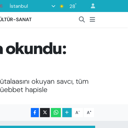
°
İstanbul
28
17
ÜLTÜR-SANAT
01
02
44
a okundu:
4
talaasını okuyan savcı, tüm
 müebbet hapisle
-
+
A
A