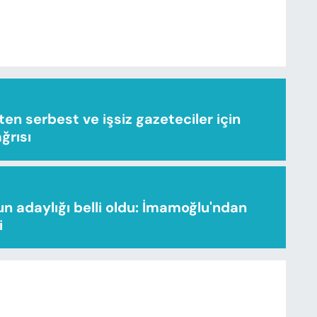
n serbest ve işsiz gazeteciler için
ağrısı
n adaylığı belli oldu: İmamoğlu'ndan
i