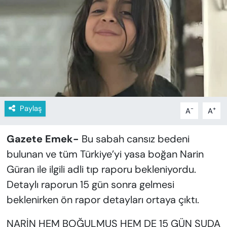
KADIN
SAĞLIK
SPOR
KÜLTÜR-SANAT
MAGAZİN
Paylaş
-
+
A
A
ÖZEL HABER
Gazete Emek-
Bu sabah cansız bedeni
bulunan ve tüm Türkiye’yi yasa boğan Narin
YAZAR KÖŞESİ
Güran ile ilgili adli tıp raporu bekleniyordu.
Detaylı raporun 15 gün sonra gelmesi
SİYASET
beklenirken ön rapor detayları ortaya çıktı.
VAN VE DİYARBAKIR HABERLERİ
NARİN HEM BOĞULMUŞ HEM DE 15 GÜN SUDA