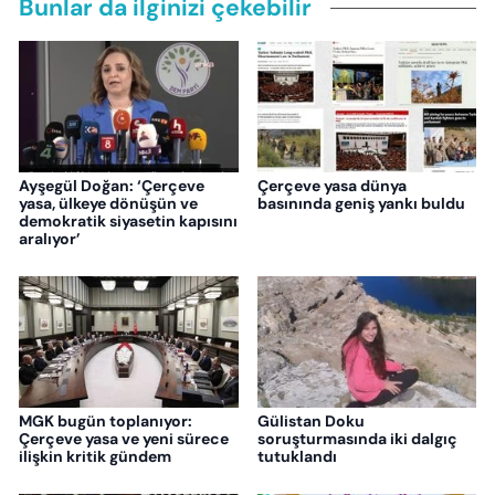
Bunlar da ilginizi çekebilir
Ayşegül Doğan: ‘Çerçeve
Çerçeve yasa dünya
yasa, ülkeye dönüşün ve
basınında geniş yankı buldu
demokratik siyasetin kapısını
aralıyor’
MGK bugün toplanıyor:
Gülistan Doku
Çerçeve yasa ve yeni sürece
soruşturmasında iki dalgıç
ilişkin kritik gündem
tutuklandı