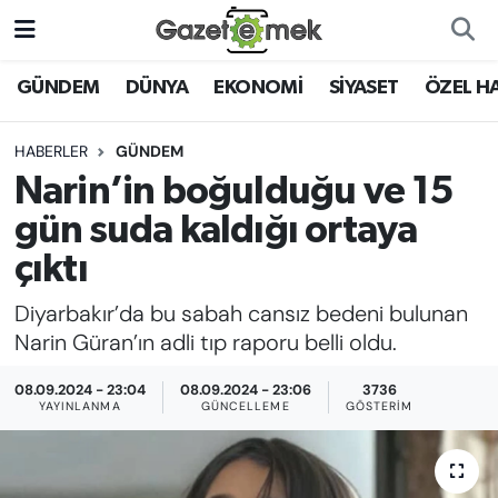
DÜNYA
Nöbetçi Eczaneler
GÜNDEM
DÜNYA
EKONOMİ
SİYASET
ÖZEL H
EKONOMİ
Hava Durumu
HABERLER
GÜNDEM
Narin’in boğulduğu ve 15
EMEK HABERLERİ
İstanbul Namaz Vakitleri
gün suda kaldığı ortaya
YENİ MEDYADA EMEK
Trafik Durumu
çıktı
GAZETECİLİĞİNİ GELİŞTİRMEK
Diyarbakır’da bu sabah cansız bedeni bulunan
Süper Lig Puan Durumu ve Fikstür
FAYDALI BİLGİLER
Narin Güran’ın adli tıp raporu belli oldu.
Tüm Manşetler
08.09.2024 - 23:04
08.09.2024 - 23:06
3736
GÜNDEM
YAYINLANMA
GÜNCELLEME
GÖSTERIM
Son Dakika Haberleri
EĞİTİM
Haber Arşivi