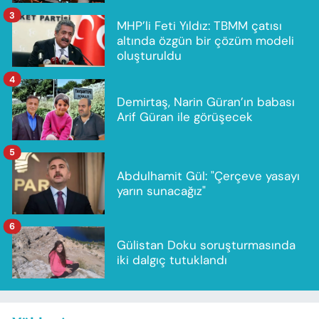
3
MHP’li Feti Yıldız: TBMM çatısı
altında özgün bir çözüm modeli
oluşturuldu
4
Demirtaş, Narin Güran’ın babası
Arif Güran ile görüşecek
5
Abdulhamit Gül: "Çerçeve yasayı
yarın sunacağız"
6
Gülistan Doku soruşturmasında
iki dalgıç tutuklandı