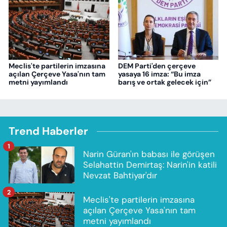
Meclis'te partilerin imzasına
DEM Parti'den çerçeve
açılan Çerçeve Yasa'nın tam
yasaya 16 imza: “Bu imza
metni yayımlandı
barış ve ortak gelecek için”
Trend Haberler
1
Narin Güran'ın babası ile görüşen
Selahattin Demirtaş: Narin'in katili
Nevzat Bahtiyar'dır
2
Meclis'te partilerin imzasına
açılan Çerçeve Yasa'nın tam
metni yayımlandı