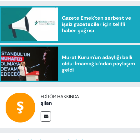
Gazete Emek'ten serbest ve
işsiz gazeteciler için telifli
haber çağrısı
Murat Kurum'un adaylığı belli
oldu: İmamoğlu'ndan paylaşım
geldi
EDITÖR HAKKINDA
şilan