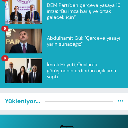
DEM Parti'den çerçeve yasaya 16
imza: “Bu imza barış ve ortak
gelecek için”
5
Abdulhamit Gül: "Çerçeve yasayı
yarın sunacağız"
6
İmralı Heyeti, Öcalan'la
görüşmenin ardından açıklama
yaptı
Yükleniyor...