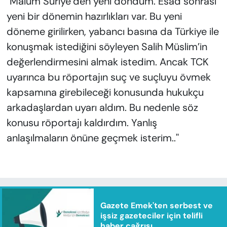
''Malum Suriye’den yeni döndüm. Esad sonrası
yeni bir dönemin hazırlıkları var. Bu yeni
döneme girilirken, yabancı basına da Türkiye ile
konuşmak istediğini söyleyen Salih Müslim’in
değerlendirmesini almak istedim. Ancak TCK
uyarınca bu röportajın suç ve suçluyu övmek
kapsamına girebileceği konusunda hukukçu
arkadaşlardan uyarı aldım. Bu nedenle söz
konusu röportajı kaldırdım. Yanlış
anlaşılmaların önüne geçmek isterim..''
Gazete Emek'ten serbest ve
işsiz gazeteciler için telifli
haber çağrısı