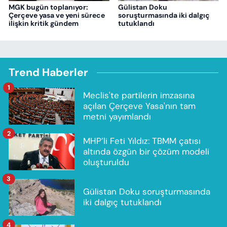
MGK bugün toplanıyor:
Gülistan Doku
Çerçeve yasa ve yeni sürece
soruşturmasında iki dalgıç
ilişkin kritik gündem
tutuklandı
Trend Haberler
1
Meclis'te partilerin imzasına
açılan Çerçeve Yasa'nın tam
metni yayımlandı
2
MHP’li Feti Yıldız: TBMM çatısı
altında özgün bir çözüm modeli
oluşturuldu
3
Gülistan Doku soruşturmasında
iki dalgıç tutuklandı
4