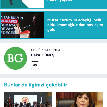
Murat Kurum'un adaylığı belli
oldu: İmamoğlu'ndan paylaşım
geldi
EDITÖR HAKKINDA
Bekir GÜNEŞ
Bunlar da ilginizi çekebilir