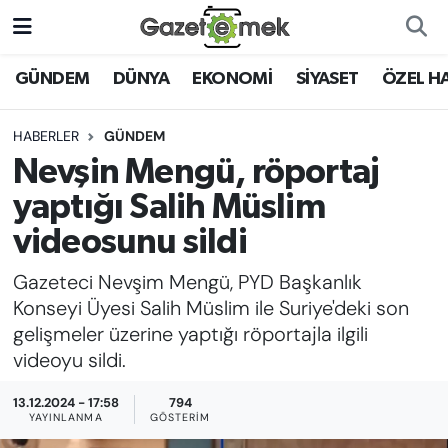
DÜNYA
Nöbetçi Eczaneler
GÜNDEM
DÜNYA
EKONOMİ
SİYASET
ÖZEL H
EKONOMİ
Hava Durumu
HABERLER
GÜNDEM
Nevşin Mengü, röportaj
EMEK HABERLERİ
İstanbul Namaz Vakitleri
yaptığı Salih Müslim
YENİ MEDYADA EMEK
Trafik Durumu
videosunu sildi
GAZETECİLİĞİNİ GELİŞTİRMEK
Gazeteci Nevşim Mengü, PYD Başkanlık
Süper Lig Puan Durumu ve Fikstür
FAYDALI BİLGİLER
Konseyi Üyesi Salih Müslim ile Suriye'deki son
Tüm Manşetler
gelişmeler üzerine yaptığı röportajla ilgili
GÜNDEM
videoyu sildi.
Son Dakika Haberleri
13.12.2024 - 17:58
794
EĞİTİM
YAYINLANMA
GÖSTERIM
Haber Arşivi