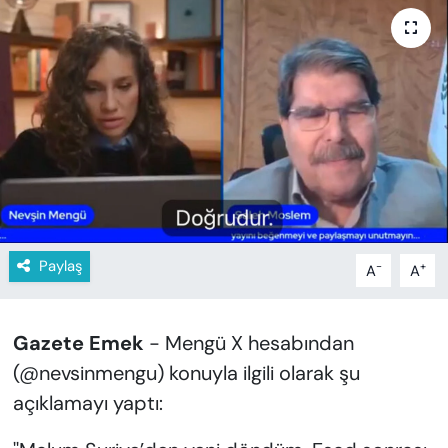
KADIN
SAĞLIK
SPOR
KÜLTÜR-SANAT
MAGAZİN
ÖZEL HABER
Paylaş
-
+
A
A
YAZAR KÖŞESİ
Gazete Emek
- Mengü X hesabından
SİYASET
(@nevsinmengu) konuyla ilgili olarak şu
açıklamayı yaptı:
VAN VE DİYARBAKIR HABERLERİ