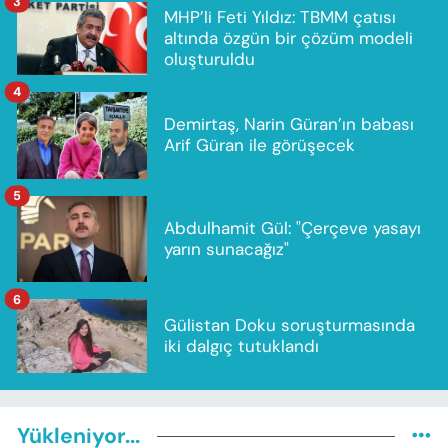
3
MHP’li Feti Yıldız: TBMM çatısı
altında özgün bir çözüm modeli
oluşturuldu
4
Demirtaş, Narin Güran’ın babası
Arif Güran ile görüşecek
5
Abdulhamit Gül: "Çerçeve yasayı
yarın sunacağız"
6
Gülistan Doku soruşturmasında
iki dalgıç tutuklandı
Yükleniyor...