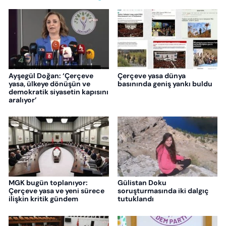
Ayşegül Doğan: ‘Çerçeve
Çerçeve yasa dünya
yasa, ülkeye dönüşün ve
basınında geniş yankı buldu
demokratik siyasetin kapısını
aralıyor’
MGK bugün toplanıyor:
Gülistan Doku
Çerçeve yasa ve yeni sürece
soruşturmasında iki dalgıç
ilişkin kritik gündem
tutuklandı