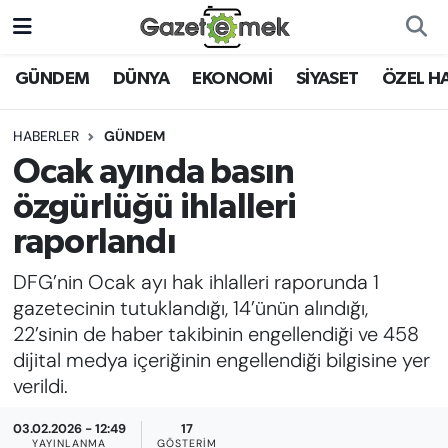
DÜNYA
Nöbetçi Eczaneler
GÜNDEM
DÜNYA
EKONOMİ
SİYASET
ÖZEL H
EKONOMİ
Hava Durumu
HABERLER
GÜNDEM
Ocak ayında basın
EMEK HABERLERİ
İstanbul Namaz Vakitleri
özgürlüğü ihlalleri
YENİ MEDYADA EMEK
Trafik Durumu
raporlandı
GAZETECİLİĞİNİ GELİŞTİRMEK
DFG’nin Ocak ayı hak ihlalleri raporunda 1
Süper Lig Puan Durumu ve Fikstür
FAYDALI BİLGİLER
gazetecinin tutuklandığı, 14’ünün alındığı,
Tüm Manşetler
22’sinin de haber takibinin engellendiği ve 458
GÜNDEM
dijital medya içeriğinin engellendiği bilgisine yer
Son Dakika Haberleri
verildi.
EĞİTİM
03.02.2026 - 12:49
17
Haber Arşivi
YAYINLANMA
GÖSTERIM