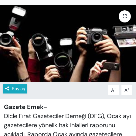
KADIN
SAĞLIK
SPOR
KÜLTÜR-SANAT
MAGAZİN
ÖZEL HABER
Paylaş
-
+
A
A
YAZAR KÖŞESİ
Gazete Emek-
SİYASET
Dicle Fırat Gazeteciler Derneği (DFG), Ocak ayı
gazetecilere yönelik hak ihlalleri raporunu
VAN VE DİYARBAKIR HABERLERİ
açıkladı. Raporda Ocak ayında gazetecilere