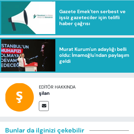
Gazete Emek'ten serbest ve
işsiz gazeteciler için telifli
haber çağrısı
Murat Kurum'un adaylığı belli
oldu: İmamoğlu'ndan paylaşım
geldi
EDITÖR HAKKINDA
şilan
Bunlar da ilginizi çekebilir