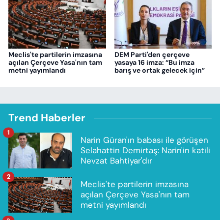
Meclis'te partilerin imzasına
DEM Parti'den çerçeve
açılan Çerçeve Yasa'nın tam
yasaya 16 imza: “Bu imza
metni yayımlandı
barış ve ortak gelecek için”
Trend Haberler
1
Narin Güran'ın babası ile görüşen
Selahattin Demirtaş: Narin'in katili
Nevzat Bahtiyar'dır
2
Meclis'te partilerin imzasına
açılan Çerçeve Yasa'nın tam
metni yayımlandı