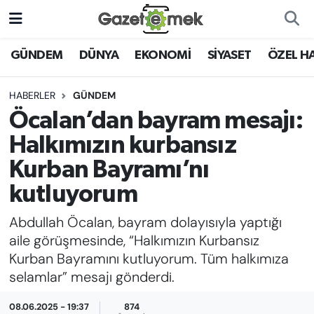
DÜNYA
Nöbetçi Eczaneler
GÜNDEM
DÜNYA
EKONOMİ
SİYASET
ÖZEL H
EKONOMİ
Hava Durumu
HABERLER
GÜNDEM
Öcalan’dan bayram mesajı:
EMEK HABERLERİ
İstanbul Namaz Vakitleri
Halkımızın kurbansız
YENİ MEDYADA EMEK
Trafik Durumu
Kurban Bayramı’nı
GAZETECİLİĞİNİ GELİŞTİRMEK
kutluyorum
Süper Lig Puan Durumu ve Fikstür
FAYDALI BİLGİLER
Abdullah Öcalan, bayram dolayısıyla yaptığı
Tüm Manşetler
aile görüşmesinde, “Halkımızın Kurbansız
GÜNDEM
Kurban Bayramını kutluyorum. Tüm halkımıza
Son Dakika Haberleri
selamlar” mesajı gönderdi.
EĞİTİM
Haber Arşivi
08.06.2025 - 19:37
874