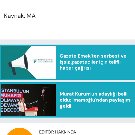
Kaynak: MA
Gazete Emek'ten serbest ve
işsiz gazeteciler için telifli
haber çağrısı
Murat Kurum'un adaylığı belli
oldu: İmamoğlu'ndan paylaşım
geldi
EDITÖR HAKKINDA