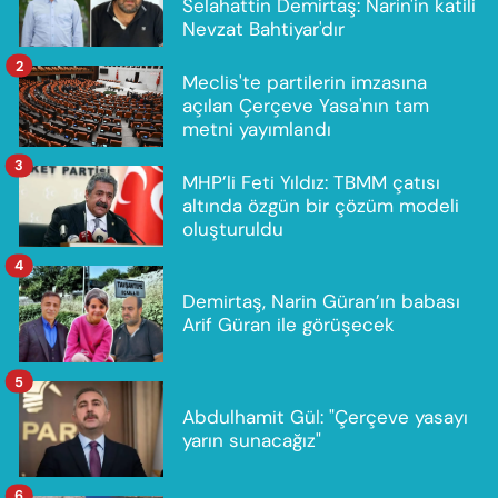
Selahattin Demirtaş: Narin'in katili
Nevzat Bahtiyar'dır
2
Meclis'te partilerin imzasına
açılan Çerçeve Yasa'nın tam
metni yayımlandı
3
MHP’li Feti Yıldız: TBMM çatısı
altında özgün bir çözüm modeli
oluşturuldu
4
Demirtaş, Narin Güran’ın babası
Arif Güran ile görüşecek
5
Abdulhamit Gül: "Çerçeve yasayı
yarın sunacağız"
6