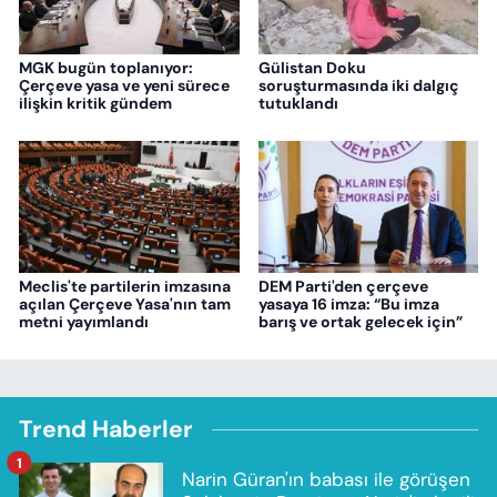
MGK bugün toplanıyor:
Gülistan Doku
Çerçeve yasa ve yeni sürece
soruşturmasında iki dalgıç
ilişkin kritik gündem
tutuklandı
Meclis'te partilerin imzasına
DEM Parti'den çerçeve
açılan Çerçeve Yasa'nın tam
yasaya 16 imza: “Bu imza
metni yayımlandı
barış ve ortak gelecek için”
Trend Haberler
1
Narin Güran'ın babası ile görüşen