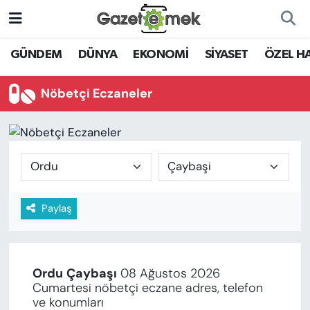
DÜNYA
Nöbetçi Eczaneler
GÜNDEM
DÜNYA
EKONOMİ
SİYASET
ÖZEL H
EKONOMİ
Hava Durumu
Nöbetçi Eczaneler
EMEK HABERLERİ
İstanbul Namaz Vakitleri
YENİ MEDYADA EMEK
Trafik Durumu
GAZETECİLİĞİNİ GELİŞTİRMEK
Süper Lig Puan Durumu ve Fikstür
Paylaş
FAYDALI BİLGİLER
Tüm Manşetler
GÜNDEM
Son Dakika Haberleri
Ordu
Çaybaşı
08 Ağustos 2026
EĞİTİM
Cumartesi nöbetçi eczane adres, telefon
Haber Arşivi
ve konumları