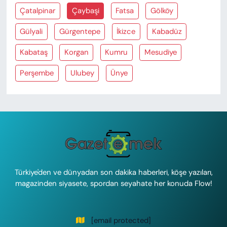
Çatalpinar
Çaybaşi
Fatsa
Gölköy
Gülyali
Gürgentepe
İkizce
Kabadüz
Kabataş
Korgan
Kumru
Mesudiye
Perşembe
Ulubey
Ünye
Türkiye'den ve dünyadan son dakika haberleri, köşe yazıları,
magazinden siyasete, spordan seyahate her konuda Flow!
[email protected]