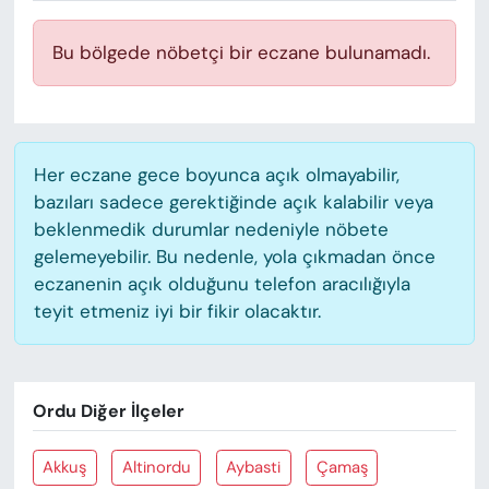
KADIN
Bu bölgede nöbetçi bir eczane bulunamadı.
SAĞLIK
SPOR
Her eczane gece boyunca açık olmayabilir,
KÜLTÜR-SANAT
bazıları sadece gerektiğinde açık kalabilir veya
beklenmedik durumlar nedeniyle nöbete
MAGAZİN
gelemeyebilir. Bu nedenle, yola çıkmadan önce
eczanenin açık olduğunu telefon aracılığıyla
ÖZEL HABER
teyit etmeniz iyi bir fikir olacaktır.
YAZAR KÖŞESİ
SİYASET
Ordu Diğer İlçeler
VAN VE DİYARBAKIR HABERLERİ
Akkuş
Altinordu
Aybasti
Çamaş