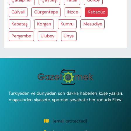
Çatalpinar
Çaybaşi
Fatsa
Gölköy
Gülyali
Gürgentepe
İkizce
Kabadüz
Kabataş
Korgan
Kumru
Mesudiye
Perşembe
Ulubey
Ünye
Türkiye'den ve dünyadan son dakika haberleri, köşe yazıları,
magazinden siyasete, spordan seyahate her konuda Flow!
[email protected]