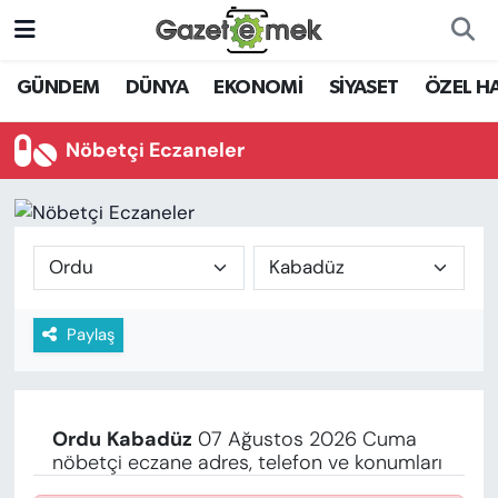
DÜNYA
Nöbetçi Eczaneler
GÜNDEM
DÜNYA
EKONOMİ
SİYASET
ÖZEL H
EKONOMİ
Hava Durumu
Nöbetçi Eczaneler
EMEK HABERLERİ
İstanbul Namaz Vakitleri
YENİ MEDYADA EMEK
Trafik Durumu
GAZETECİLİĞİNİ GELİŞTİRMEK
Süper Lig Puan Durumu ve Fikstür
Paylaş
FAYDALI BİLGİLER
Tüm Manşetler
GÜNDEM
Son Dakika Haberleri
Ordu
Kabadüz
07 Ağustos 2026 Cuma
EĞİTİM
nöbetçi eczane adres, telefon ve konumları
Haber Arşivi