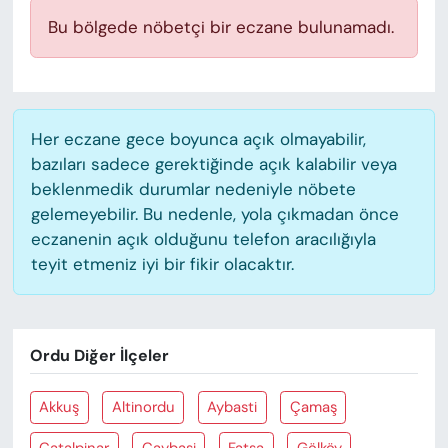
KADIN
Bu bölgede nöbetçi bir eczane bulunamadı.
SAĞLIK
SPOR
Her eczane gece boyunca açık olmayabilir,
KÜLTÜR-SANAT
bazıları sadece gerektiğinde açık kalabilir veya
beklenmedik durumlar nedeniyle nöbete
MAGAZİN
gelemeyebilir. Bu nedenle, yola çıkmadan önce
eczanenin açık olduğunu telefon aracılığıyla
teyit etmeniz iyi bir fikir olacaktır.
ÖZEL HABER
YAZAR KÖŞESİ
Ordu Diğer İlçeler
SİYASET
Akkuş
Altinordu
Aybasti
Çamaş
VAN VE DİYARBAKIR HABERLERİ