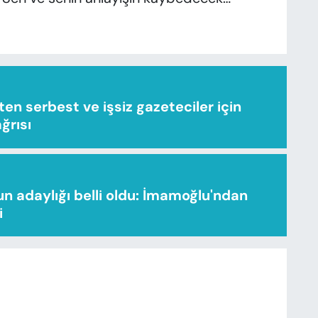
n serbest ve işsiz gazeteciler için
ağrısı
n adaylığı belli oldu: İmamoğlu'ndan
i