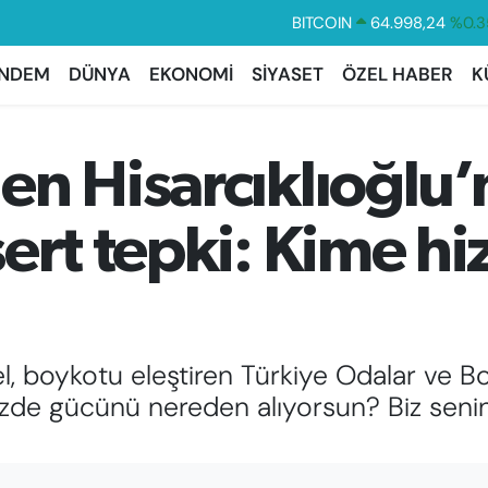
DOLAR
47,7436
%0.1
EURO
55,2510
%0.3
NDEM
DÜNYA
EKONOMİ
SİYASET
ÖZEL HABER
K
STERLİN
64,4811
%0.3
GRAM ALTIN
6660.55
%0.0
en Hisarcıklıoğlu
BİST100
13.779
%-1
ert tepki: Kime h
 boykotu eleştiren Türkiye Odalar ve Bor
sözde gücünü nereden alıyorsun? Biz seni