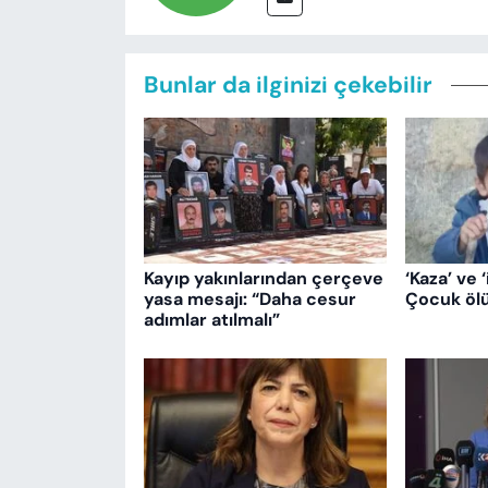
Bunlar da ilginizi çekebilir
Kayıp yakınlarından çerçeve
‘Kaza’ ve ‘
yasa mesajı: “Daha cesur
Çocuk ölü
adımlar atılmalı”