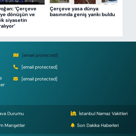
Doğan: ‘Çerçeve
Çerçeve yasa dünya
eye dönüşün ve
basınında geniş yankı buldu
k siyasetin
ralıyor’
[email protected]
[email protected]
e
[email protected]
her
ava Durumu
İstanbul Namaz Vakitleri
m Manşetler
Son Dakika Haberleri