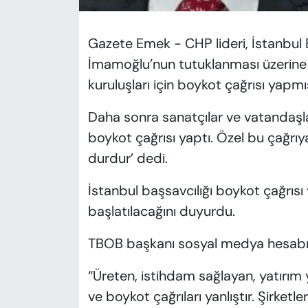
Gazete Emek - CHP lideri, İstanbul
İmamoğlu’nun tutuklanması üzerine 2
kuruluşları için boykot çağrısı yapmış
Daha sonra sanatçılar ve vatandaşl
boykot çağrısı yaptı. Özel bu çağrıy
durdur’ dedi.
İstanbul başsavcılığı boykot çağrıs
başlatılacağını duyurdu.
TBOB başkanı sosyal medya hesabınd
“Üreten, istihdam sağlayan, yatırım y
ve boykot çağrıları yanlıştır. Şirketle