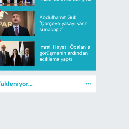
ortak gelecek için”
Abdulhamit Gül:
"Çerçeve yasayı yarın
sunacağız"
İmralı Heyeti, Öcalan'la
görüşmenin ardından
açıklama yaptı
ükleniyor...