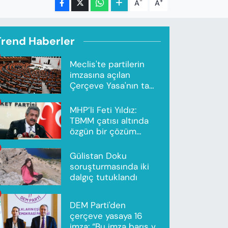
-
+
A
A
Trend Haberler
Meclis'te partilerin
imzasına açılan
Çerçeve Yasa'nın tam
metni yayımlandı
MHP’li Feti Yıldız:
TBMM çatısı altında
özgün bir çözüm
modeli oluşturuldu
Gülistan Doku
soruşturmasında iki
dalgıç tutuklandı
DEM Parti'den
çerçeve yasaya 16
imza: “Bu imza barış ve