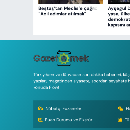
Beştaş’tan Meclis’e çağrı:
Ayşegül 
“Acil adımlar atılmalı”
yasa, ülk
demokrati
kapısını a
Türkiye'den ve dünyadan son dakika haberleri, köş
yazıları, magazinden siyasete, spordan seyahate 
konuda Flow!
Nöbetçi Eczaneler
H
Puan Durumu ve Fikstür
Tü