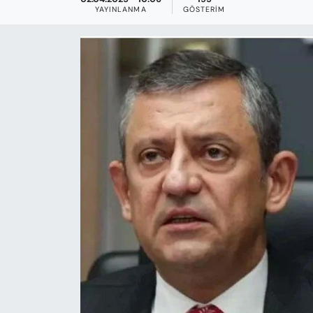
KADIN
YAYINLANMA
GÖSTERIM
SAĞLIK
SPOR
KÜLTÜR-SANAT
MAGAZİN
ÖZEL HABER
YAZAR KÖŞESİ
SİYASET
VAN VE DİYARBAKIR HABERLERİ