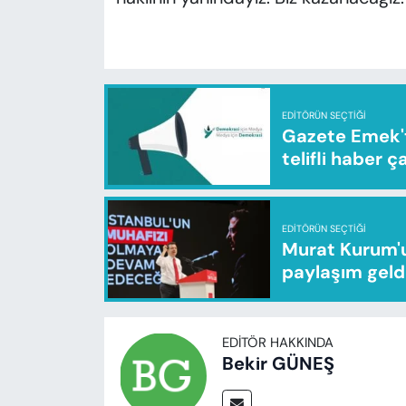
EDITÖRÜN SEÇTIĞI
Gazete Emek'te
telifli haber ç
EDITÖRÜN SEÇTIĞI
Murat Kurum'u
paylaşım geld
EDITÖR HAKKINDA
Bekir GÜNEŞ