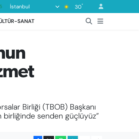
°
İstanbul
30
8
2
ÜLTÜR-SANAT
8
3
’nun
4
izmet
salar Birliği (TBOB) Başkanı
n birliğinde senden güçlüyüz”