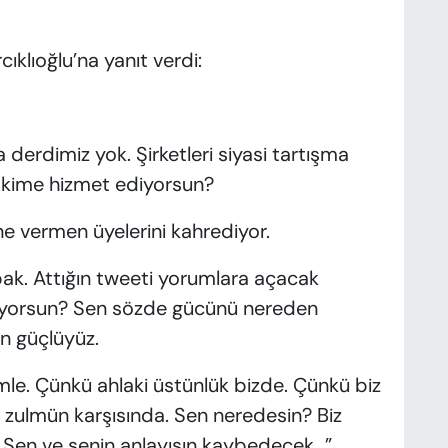
ıklıoğlu’na yanıt verdi:
 derdimiz yok. Şirketleri siyasi tartışma
 kime hizmet ediyorsun?
ne vermen üyelerini kahrediyor.
k. Attığın tweeti yorumlara açacak
uyorsun? Sen sözde gücünü nereden
en güçlüyüz.
mle. Çünkü ahlaki üstünlük bizde. Çünkü biz
da zulmün karşısında. Sen neredesin? Biz
z. Sen ve senin anlayışın kaybedecek…”