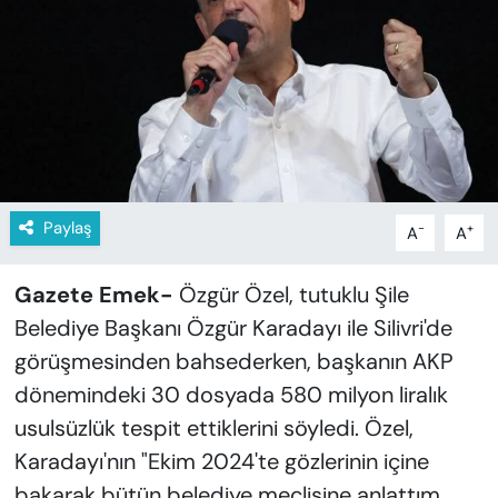
KADIN
SAĞLIK
SPOR
KÜLTÜR-SANAT
Paylaş
-
+
A
A
MAGAZİN
Gazete Emek-
Özgür Özel, tutuklu Şile
ÖZEL HABER
Belediye Başkanı Özgür Karadayı ile Silivri'de
YAZAR KÖŞESİ
görüşmesinden bahsederken, başkanın AKP
dönemindeki 30 dosyada 580 milyon liralık
SİYASET
usulsüzlük tespit ettiklerini söyledi. Özel,
Karadayı'nın "Ekim 2024'te gözlerinin içine
VAN VE DİYARBAKIR HABERLERİ
bakarak bütün belediye meclisine anlattım