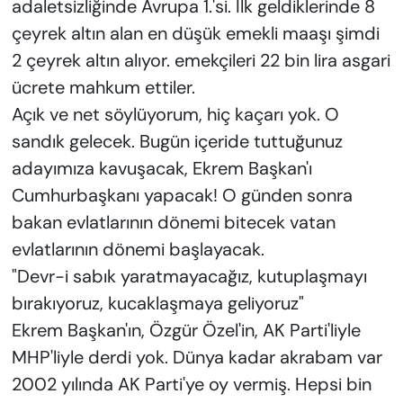
adaletsizliğinde Avrupa 1.'si. İlk geldiklerinde 8
çeyrek altın alan en düşük emekli maaşı şimdi
2 çeyrek altın alıyor. emekçileri 22 bin lira asgari
ücrete mahkum ettiler.
Açık ve net söylüyorum, hiç kaçarı yok. O
sandık gelecek. Bugün içeride tuttuğunuz
adayımıza kavuşacak, Ekrem Başkan'ı
Cumhurbaşkanı yapacak! O günden sonra
bakan evlatlarının dönemi bitecek vatan
evlatlarının dönemi başlayacak.
"Devr-i sabık yaratmayacağız, kutuplaşmayı
bırakıyoruz, kucaklaşmaya geliyoruz"
Ekrem Başkan'ın, Özgür Özel'in, AK Parti'liyle
MHP'liyle derdi yok. Dünya kadar akrabam var
2002 yılında AK Parti'ye oy vermiş. Hepsi bin