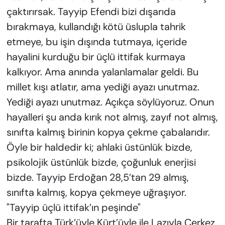
çaktırırsak. Tayyip Efendi bizi dışarıda
bırakmaya, kullandığı kötü üslupla tahrik
etmeye, bu işin dışında tutmaya, içeride
hayalini kurduğu bir üçlü ittifak kurmaya
kalkıyor. Ama anında yalanlamalar geldi. Bu
millet kışı atlatır, ama yediği ayazı unutmaz.
Yediği ayazı unutmaz. Açıkça söylüyoruz. Onun
hayalleri şu anda kırık not almış, zayıf not almış,
sınıfta kalmış birinin kopya çekme çabalarıdır.
Öyle bir haldedir ki; ahlaki üstünlük bizde,
psikolojik üstünlük bizde, çoğunluk enerjisi
bizde. Tayyip Erdoğan 28,5’tan 29 almış,
sınıfta kalmış, kopya çekmeye uğraşıyor.
"Tayyip üçlü ittifak’ın peşinde"
Bir tarafta Türk’üyle Kürt’üyle ile Lazıyla Çerkez