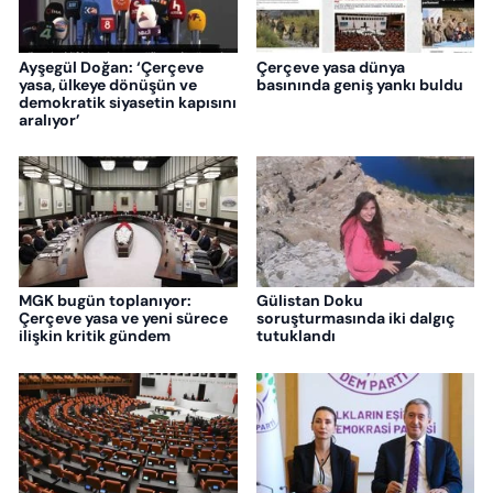
Ayşegül Doğan: ‘Çerçeve
Çerçeve yasa dünya
yasa, ülkeye dönüşün ve
basınında geniş yankı buldu
demokratik siyasetin kapısını
aralıyor’
MGK bugün toplanıyor:
Gülistan Doku
Çerçeve yasa ve yeni sürece
soruşturmasında iki dalgıç
ilişkin kritik gündem
tutuklandı