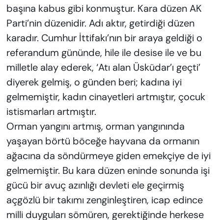
başına kabus gibi konmuştur. Kara düzen AK
Parti’nin düzenidir. Adı aktır, getirdiği düzen
karadır. Cumhur İttifakı’nın bir araya geldiği o
referandum gününde, hile ile desise ile ve bu
milletle alay ederek, ‘Atı alan Üsküdar’ı geçti’
diyerek gelmiş, o günden beri; kadına iyi
gelmemiştir, kadın cinayetleri artmıştır, çocuk
istismarları artmıştır.
Orman yangını artmış, orman yangınında
yaşayan börtü böceğe hayvana da ormanın
ağacına da söndürmeye giden emekçiye de iyi
gelmemiştir. Bu kara düzen eninde sonunda işi
gücü bir avuç azınlığı devleti ele geçirmiş
açgözlü bir takımı zenginleştiren, icap edince
milli duyguları sömüren, gerektiğinde herkese