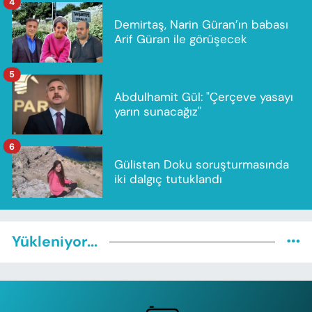
4
Demirtaş, Narin Güran’ın babası
Arif Güran ile görüşecek
5
Abdulhamit Gül: "Çerçeve yasayı
yarın sunacağız"
6
Gülistan Doku soruşturmasında
iki dalgıç tutuklandı
Yükleniyor...