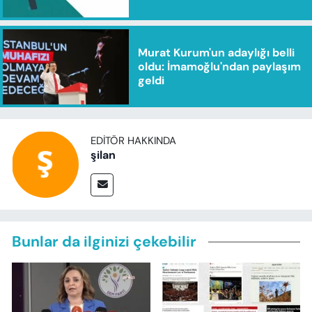
Murat Kurum'un adaylığı belli
oldu: İmamoğlu'ndan paylaşım
geldi
EDITÖR HAKKINDA
şilan
Bunlar da ilginizi çekebilir