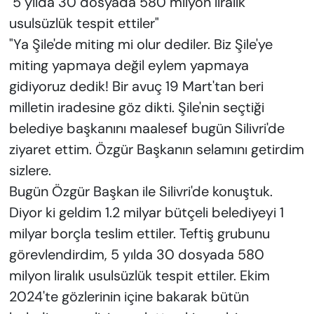
"5 yılda 30 dosyada 580 milyon liralık
usulsüzlük tespit ettiler"
"Ya Şile'de miting mi olur dediler. Biz Şile'ye
miting yapmaya değil eylem yapmaya
gidiyoruz dedik! Bir avuç 19 Mart'tan beri
milletin iradesine göz dikti. Şile'nin seçtiği
belediye başkanını maalesef bugün Silivri'de
ziyaret ettim. Özgür Başkanın selamını getirdim
sizlere.
Bugün Özgür Başkan ile Silivri'de konuştuk.
Diyor ki geldim 1.2 milyar bütçeli belediyeyi 1
milyar borçla teslim ettiler. Teftiş grubunu
görevlendirdim, 5 yılda 30 dosyada 580
milyon liralık usulsüzlük tespit ettiler. Ekim
2024'te gözlerinin içine bakarak bütün