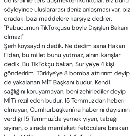
de İsrail ile ters düşmekten korktular. Biz bunu
söyleyince uluslararası deniz anlaşması var, biz
oradaki bazı maddelere karşıyız dediler.
"Pabucumun TikTokçusu böyle Dışişleri Bakanı
olmaz!"
Şerh koysaydın dedik. Ne dedim sana Hakan
Fidan, bu millet bunu yutmaz, alnını karışlar
dedik. Bu TikTokçu bakan, Suriye'ye 4 kişi
gönderirim, Türkiye'ye 8 bomba attırırım deyip
de yakalanan MİT Başkanı budur. Kendi
sağlığını koruyamayan, beni zehirlediler deyip
MİT'i rezil eden budur. 15 Temmuz'dan heberi
olmayan, Cumhurbaşkanı'na haberini dayısının
verdiği 15 Temmuz'da yemek yiyen, tabağı
sıyıran, o sırada memleketi fetöcülere bırakan