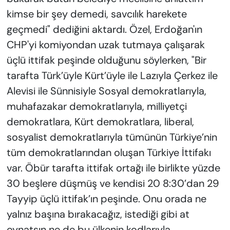
kimse bir şey demedi, savcılık harekete
geçmedi" dediğini aktardı. Özel, Erdoğan'ın
CHP'yi komiyondan uzak tutmaya çalışarak
üçlü ittifak peşinde olduğunu söylerken, "Bir
tarafta Türk’üyle Kürt’üyle ile Lazıyla Çerkez ile
Alevisi ile Sünnisiyle Sosyal demokratlarıyla,
muhafazakar demokratlarıyla, milliyetçi
demokratlara, Kürt demokratlara, liberal,
sosyalist demokratlarıyla tümünün Türkiye’nin
tüm demokratlarından oluşan Türkiye İttifakı
var. Öbür tarafta ittifak ortağı ile birlikte yüzde
30 beşlere düşmüş ve kendisi 20 8:30’dan 29
Tayyip üçlü ittifak’ın peşinde. Onu orada ne
yalnız başına bırakacağız, istediği gibi at
oynatsın ne de bu ülkenin kodlarıyla