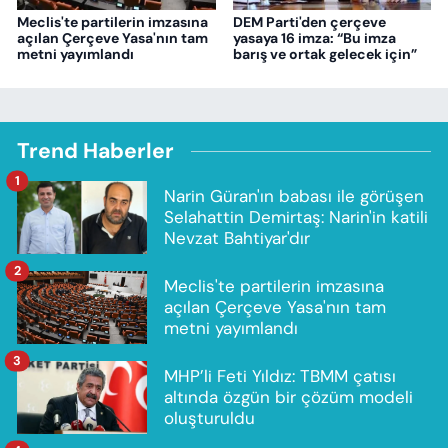
Meclis'te partilerin imzasına
DEM Parti'den çerçeve
açılan Çerçeve Yasa'nın tam
yasaya 16 imza: “Bu imza
metni yayımlandı
barış ve ortak gelecek için”
Trend Haberler
1
Narin Güran'ın babası ile görüşen
Selahattin Demirtaş: Narin'in katili
Nevzat Bahtiyar'dır
2
Meclis'te partilerin imzasına
açılan Çerçeve Yasa'nın tam
metni yayımlandı
3
MHP’li Feti Yıldız: TBMM çatısı
altında özgün bir çözüm modeli
oluşturuldu