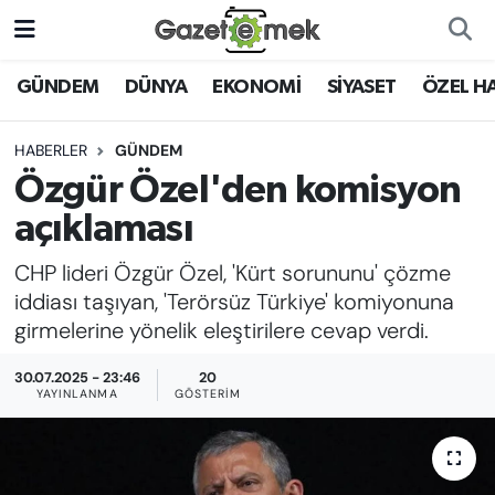
DÜNYA
Nöbetçi Eczaneler
GÜNDEM
DÜNYA
EKONOMİ
SİYASET
ÖZEL H
EKONOMİ
Hava Durumu
HABERLER
GÜNDEM
Özgür Özel'den komisyon
EMEK HABERLERİ
İstanbul Namaz Vakitleri
açıklaması
YENİ MEDYADA EMEK
Trafik Durumu
CHP lideri Özgür Özel, 'Kürt sorununu' çözme
GAZETECİLİĞİNİ GELİŞTİRMEK
iddiası taşıyan, 'Terörsüz Türkiye' komiyonuna
Süper Lig Puan Durumu ve Fikstür
girmelerine yönelik eleştirilere cevap verdi.
FAYDALI BİLGİLER
Tüm Manşetler
30.07.2025 - 23:46
20
GÜNDEM
YAYINLANMA
GÖSTERIM
Son Dakika Haberleri
EĞİTİM
Haber Arşivi