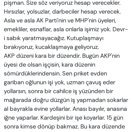
pişman. Size söz veriyoruz hesap verecekler.
Hırsızlar, yolsuzlar, darbeciler hesap verecek.
Asla ve asla AK Parti'nin ve MHP'nin üyeleri,
emekliler, esnaflar, asla onlarla işimiz yok. Devr-
i sabık yaratmayacağız. Kutuplaşmayı
bırakıyoruz, kucaklaşmaya geliyoruz.
AKP düzeni kara bir düzendir. Bugün AKP'nin
üyesi de olsan işçisin, kara düzenin
sömürdüklerindensin. Sen priket evden
gariban oğlunun işi yok, uzman çavuş eder
yollarsın, sonra bir cahilce iş yüzünden bir
mağarada doğru düzgün iş yapmadan sokarlar
al bayrakla evine yollarlar. Anası bayılır, anasına
iğne yaparlar. Kardeşini bir işe koyarlar. 15 gün
sonra kimse dönüp bakmaz. Bu kara düzende