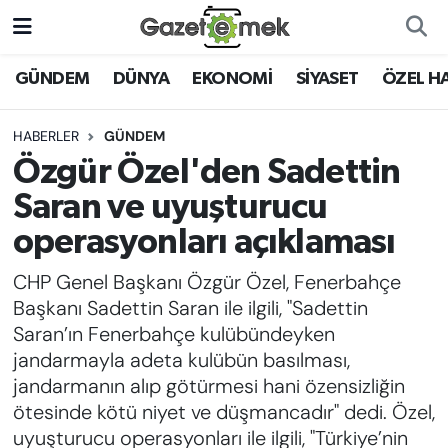
DÜNYA
Nöbetçi Eczaneler
GÜNDEM
DÜNYA
EKONOMİ
SİYASET
ÖZEL H
EKONOMİ
Hava Durumu
HABERLER
GÜNDEM
Özgür Özel'den Sadettin
EMEK HABERLERİ
İstanbul Namaz Vakitleri
Saran ve uyuşturucu
YENİ MEDYADA EMEK
Trafik Durumu
operasyonları açıklaması
GAZETECİLİĞİNİ GELİŞTİRMEK
CHP Genel Başkanı Özgür Özel, Fenerbahçe
Süper Lig Puan Durumu ve Fikstür
FAYDALI BİLGİLER
Başkanı Sadettin Saran ile ilgili, "Sadettin
Tüm Manşetler
Saran’ın Fenerbahçe kulübündeyken
GÜNDEM
jandarmayla adeta kulübün basılması,
Son Dakika Haberleri
jandarmanın alıp götürmesi hani özensizliğin
EĞİTİM
ötesinde kötü niyet ve düşmancadır" dedi. Özel,
Haber Arşivi
uyuşturucu operasyonları ile ilgili, "Türkiye’nin