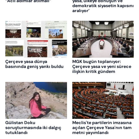
“Acil adımlar atılmalı”
yasa, ülkeye dönüşün ve
demokratik siyasetin kapısını
aralıyor’
Çerçeve yasa dünya
MGK bugün toplanıyor:
basınında geniş yankı buldu
Çerçeve yasa ve yeni sürece
ilişkin kritik gündem
Gülistan Doku
Meclis'te partilerin imzasına
soruşturmasında iki dalgıç
açılan Çerçeve Yasa'nın tam
tutuklandı
metni yayımlandı