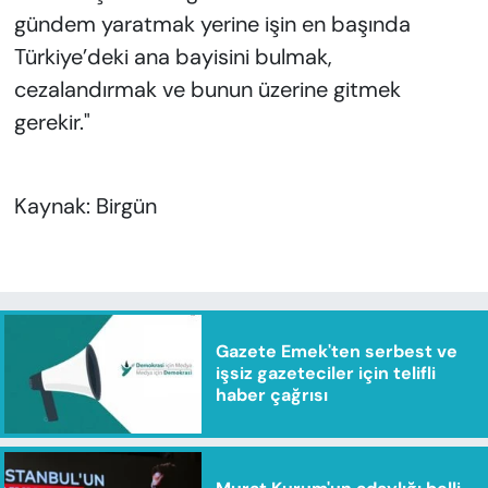
gündem yaratmak yerine işin en başında
Türkiye’deki ana bayisini bulmak,
cezalandırmak ve bunun üzerine gitmek
gerekir."
Kaynak: Birgün
Gazete Emek'ten serbest ve
işsiz gazeteciler için telifli
haber çağrısı