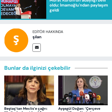
Murat Kurum'un adaylığı belli
oldu: İmamoğlu'ndan paylaşım
geldi
EDITÖR HAKKINDA
şilan
Bunlar da ilginizi çekebilir
Beştaş’tan Meclis’e çağrı:
Ayşegül Doğan: ‘Çerçeve