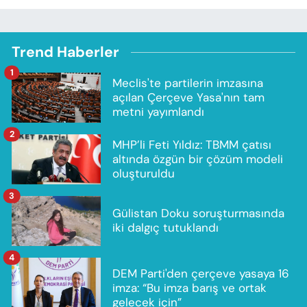
Trend Haberler
1
Meclis'te partilerin imzasına
açılan Çerçeve Yasa'nın tam
metni yayımlandı
2
MHP’li Feti Yıldız: TBMM çatısı
altında özgün bir çözüm modeli
oluşturuldu
3
Gülistan Doku soruşturmasında
iki dalgıç tutuklandı
4
DEM Parti'den çerçeve yasaya 16
imza: “Bu imza barış ve ortak
gelecek için”