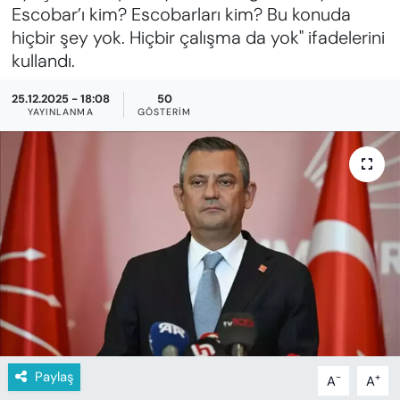
KADIN
Escobar’ı kim? Escobarları kim? Bu konuda
hiçbir şey yok. Hiçbir çalışma da yok" ifadelerini
SAĞLIK
kullandı.
SPOR
25.12.2025 - 18:08
50
YAYINLANMA
GÖSTERIM
KÜLTÜR-SANAT
MAGAZİN
ÖZEL HABER
YAZAR KÖŞESİ
SİYASET
VAN VE DİYARBAKIR HABERLERİ
Paylaş
-
+
A
A