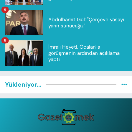
5
Abdulhamit Gül: "Çerçeve yasayı
yarın sunacağız"
6
İmralı Heyeti, Öcalan'la
görüşmenin ardından açıklama
yaptı
Yükleniyor...