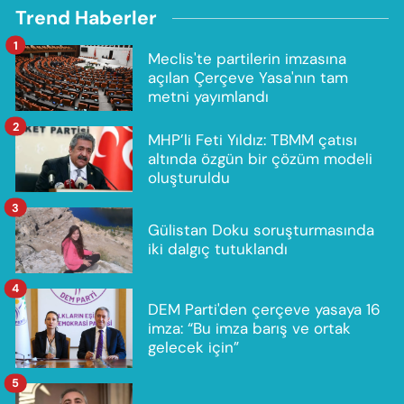
Trend Haberler
1
Meclis'te partilerin imzasına
açılan Çerçeve Yasa'nın tam
metni yayımlandı
2
MHP’li Feti Yıldız: TBMM çatısı
altında özgün bir çözüm modeli
oluşturuldu
3
Gülistan Doku soruşturmasında
iki dalgıç tutuklandı
4
DEM Parti'den çerçeve yasaya 16
imza: “Bu imza barış ve ortak
gelecek için”
5