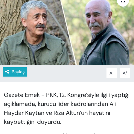
KADIN
SAĞLIK
SPOR
KÜLTÜR-SANAT
MAGAZİN
Paylaş
-
+
A
A
ÖZEL HABER
YAZAR KÖŞESİ
Gazete Emek - PKK, 12. Kongre’siyle ilgili yaptığı
açıklamada, kurucu lider kadrolarından Ali
SİYASET
Haydar Kaytan ve Rıza Altun’un hayatını
kaybettiğini duyurdu.
VAN VE DİYARBAKIR HABERLERİ