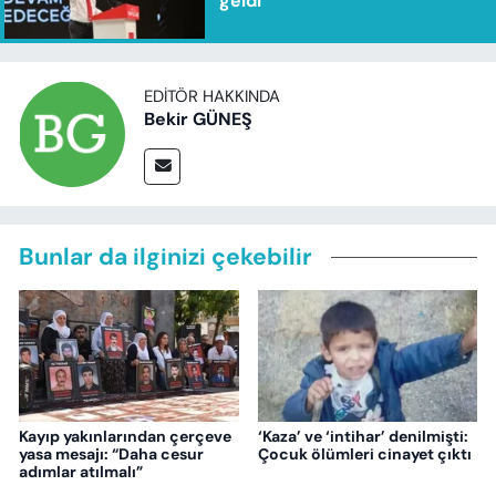
geldi
EDITÖR HAKKINDA
Bekir GÜNEŞ
Bunlar da ilginizi çekebilir
Kayıp yakınlarından çerçeve
‘Kaza’ ve ‘intihar’ denilmişti:
yasa mesajı: “Daha cesur
Çocuk ölümleri cinayet çıktı
adımlar atılmalı”