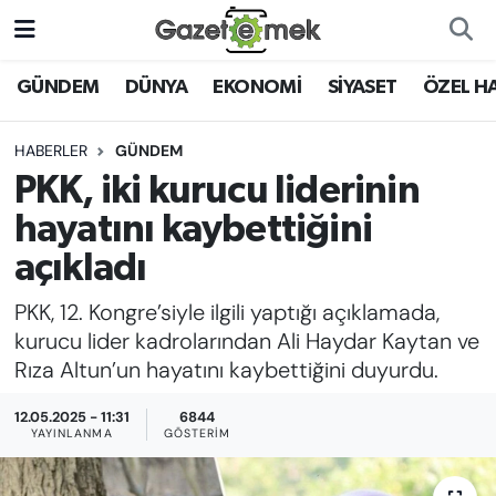
DÜNYA
Nöbetçi Eczaneler
GÜNDEM
DÜNYA
EKONOMİ
SİYASET
ÖZEL H
EKONOMİ
Hava Durumu
HABERLER
GÜNDEM
PKK, iki kurucu liderinin
EMEK HABERLERİ
İstanbul Namaz Vakitleri
hayatını kaybettiğini
YENİ MEDYADA EMEK
Trafik Durumu
açıkladı
GAZETECİLİĞİNİ GELİŞTİRMEK
PKK, 12. Kongre’siyle ilgili yaptığı açıklamada,
Süper Lig Puan Durumu ve Fikstür
FAYDALI BİLGİLER
kurucu lider kadrolarından Ali Haydar Kaytan ve
Tüm Manşetler
Rıza Altun’un hayatını kaybettiğini duyurdu.
GÜNDEM
12.05.2025 - 11:31
6844
Son Dakika Haberleri
YAYINLANMA
GÖSTERIM
EĞİTİM
Haber Arşivi