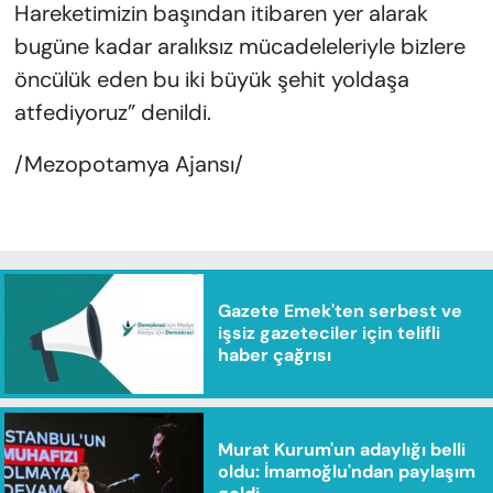
Hareketimizin başından itibaren yer alarak
bugüne kadar aralıksız mücadeleleriyle bizlere
öncülük eden bu iki büyük şehit yoldaşa
atfediyoruz” denildi.
/Mezopotamya Ajansı/
Gazete Emek'ten serbest ve
işsiz gazeteciler için telifli
haber çağrısı
Murat Kurum'un adaylığı belli
oldu: İmamoğlu'ndan paylaşım