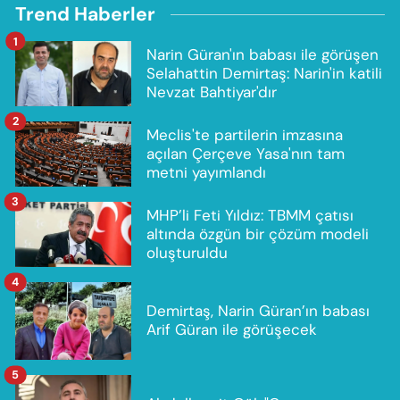
Trend Haberler
1
Narin Güran'ın babası ile görüşen
Selahattin Demirtaş: Narin'in katili
Nevzat Bahtiyar'dır
2
Meclis'te partilerin imzasına
açılan Çerçeve Yasa'nın tam
metni yayımlandı
3
MHP’li Feti Yıldız: TBMM çatısı
altında özgün bir çözüm modeli
oluşturuldu
4
Demirtaş, Narin Güran’ın babası
Arif Güran ile görüşecek
5