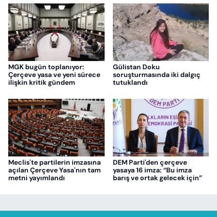
MGK bugün toplanıyor:
Gülistan Doku
Çerçeve yasa ve yeni sürece
soruşturmasında iki dalgıç
ilişkin kritik gündem
tutuklandı
Meclis'te partilerin imzasına
DEM Parti'den çerçeve
açılan Çerçeve Yasa'nın tam
yasaya 16 imza: “Bu imza
metni yayımlandı
barış ve ortak gelecek için”