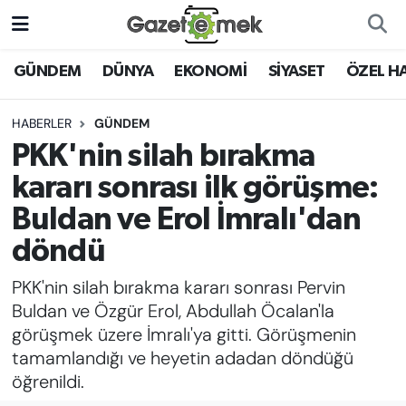
DÜNYA
Nöbetçi Eczaneler
GÜNDEM
DÜNYA
EKONOMİ
SİYASET
ÖZEL H
EKONOMİ
Hava Durumu
HABERLER
GÜNDEM
PKK'nin silah bırakma
EMEK HABERLERİ
İstanbul Namaz Vakitleri
kararı sonrası ilk görüşme:
YENİ MEDYADA EMEK
Trafik Durumu
Buldan ve Erol İmralı'dan
GAZETECİLİĞİNİ GELİŞTİRMEK
döndü
Süper Lig Puan Durumu ve Fikstür
FAYDALI BİLGİLER
PKK'nin silah bırakma kararı sonrası Pervin
Tüm Manşetler
Buldan ve Özgür Erol, Abdullah Öcalan'la
GÜNDEM
görüşmek üzere İmralı'ya gitti. Görüşmenin
Son Dakika Haberleri
tamamlandığı ve heyetin adadan döndüğü
EĞİTİM
öğrenildi.
Haber Arşivi