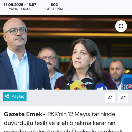
KADIN
18.05.2025 - 18:57
503
YAYINLANMA
GÖSTERIM
SAĞLIK
SPOR
KÜLTÜR-SANAT
MAGAZİN
ÖZEL HABER
YAZAR KÖŞESİ
Paylaş
-
+
A
A
SİYASET
Gazete Emek-
PKK'nin 12 Mayıs tarihinde
duyurduğu fesih ve silah bırakma kararının
VAN VE DİYARBAKIR HABERLERİ
ardından gözler Abdullah Öcalan’la yapılacak