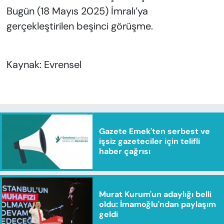
Bugün (18 Mayıs 2025) İmralı’ya
gerçekleştirilen beşinci görüşme.
Kaynak: Evrensel
Gazete Emek'ten serbest ve
işsiz gazeteciler için telifli
haber çağrısı
Murat Kurum'un adaylığı belli
oldu: İmamoğlu'ndan paylaşım
geldi