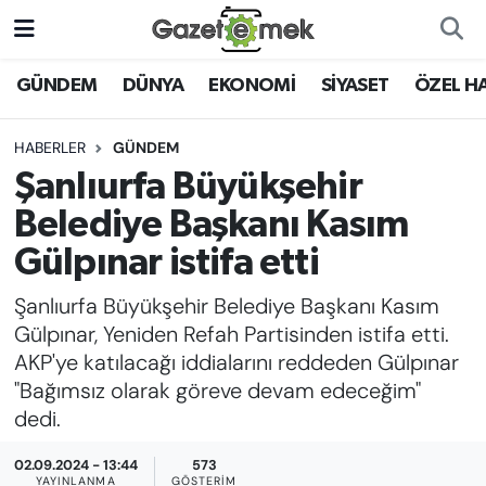
DÜNYA
Nöbetçi Eczaneler
GÜNDEM
DÜNYA
EKONOMİ
SİYASET
ÖZEL H
EKONOMİ
Hava Durumu
HABERLER
GÜNDEM
Şanlıurfa Büyükşehir
EMEK HABERLERİ
İstanbul Namaz Vakitleri
Belediye Başkanı Kasım
YENİ MEDYADA EMEK
Trafik Durumu
Gülpınar istifa etti
GAZETECİLİĞİNİ GELİŞTİRMEK
Şanlıurfa Büyükşehir Belediye Başkanı Kasım
Süper Lig Puan Durumu ve Fikstür
FAYDALI BİLGİLER
Gülpınar, Yeniden Refah Partisinden istifa etti.
Tüm Manşetler
AKP'ye katılacağı iddialarını reddeden Gülpınar
GÜNDEM
"Bağımsız olarak göreve devam edeceğim"
Son Dakika Haberleri
dedi.
EĞİTİM
02.09.2024 - 13:44
573
Haber Arşivi
YAYINLANMA
GÖSTERIM