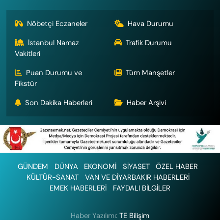
Nöbetçi Eczaneler
Hava Durumu
İstanbul Namaz
Trafik Durumu
Vakitleri
Puan Durumu ve
Tüm Manşetler
Fikstür
Son Dakika Haberleri
Haber Arşivi
GÜNDEM
DÜNYA
EKONOMİ
SİYASET
ÖZEL HABER
KÜLTÜR-SANAT
VAN VE DİYARBAKIR HABERLERİ
EMEK HABERLERİ
FAYDALI BİLGİLER
Haber Yazılımı:
TE Bilişim