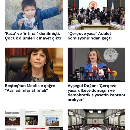
‘Kaza’ ve ‘intihar’ denilmişti:
“Çerçeve yasa” Adalet
Çocuk ölümleri cinayet çıktı
Komisyonu’ndan geçti
Beştaş’tan Meclis’e çağrı:
Ayşegül Doğan: ‘Çerçeve
“Acil adımlar atılmalı”
yasa, ülkeye dönüşün ve
demokratik siyasetin kapısını
aralıyor’