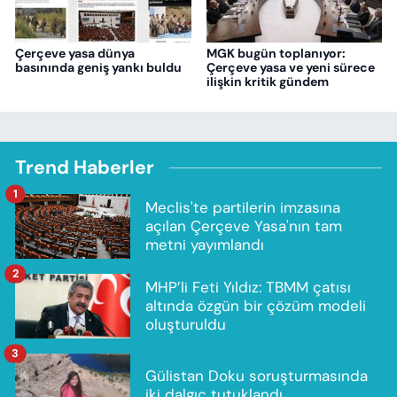
Çerçeve yasa dünya
MGK bugün toplanıyor:
basınında geniş yankı buldu
Çerçeve yasa ve yeni sürece
ilişkin kritik gündem
Trend Haberler
1
Meclis'te partilerin imzasına
açılan Çerçeve Yasa'nın tam
metni yayımlandı
2
MHP’li Feti Yıldız: TBMM çatısı
altında özgün bir çözüm modeli
oluşturuldu
3
Gülistan Doku soruşturmasında
iki dalgıç tutuklandı