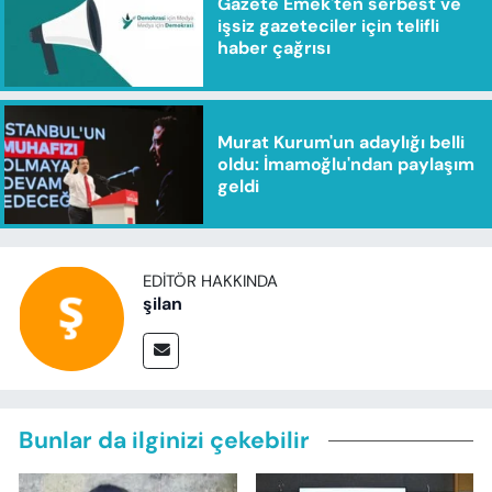
Gazete Emek'ten serbest ve
işsiz gazeteciler için telifli
haber çağrısı
Murat Kurum'un adaylığı belli
oldu: İmamoğlu'ndan paylaşım
geldi
EDITÖR HAKKINDA
şilan
Bunlar da ilginizi çekebilir