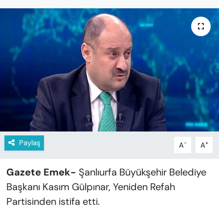
KADIN
SAĞLIK
SPOR
KÜLTÜR-SANAT
MAGAZİN
ÖZEL HABER
Paylaş
-
+
A
A
YAZAR KÖŞESİ
Gazete Emek-
Şanlıurfa Büyükşehir Belediye
SİYASET
Başkanı Kasım Gülpınar, Yeniden Refah
Partisinden istifa etti.
VAN VE DİYARBAKIR HABERLERİ