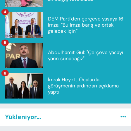
4
DEM Parti'den çerçeve yasaya 16
imza: “Bu imza barış ve ortak
gelecek için”
5
Abdulhamit Gül: "Çerçeve yasayı
yarın sunacağız"
6
İmralı Heyeti, Öcalan'la
görüşmenin ardından açıklama
yaptı
Yükleniyor...