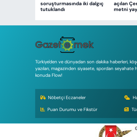
soruşturmasında iki dalgıç
açılan Çe
tutuklandı
metni yay
Türkiye'den ve dünyadan son dakika haberleri, köş
yazıları, magazinden siyasete, spordan seyahate 
konuda Flow!
Nöbetçi Eczaneler
H
Puan Durumu ve Fikstür
Tü