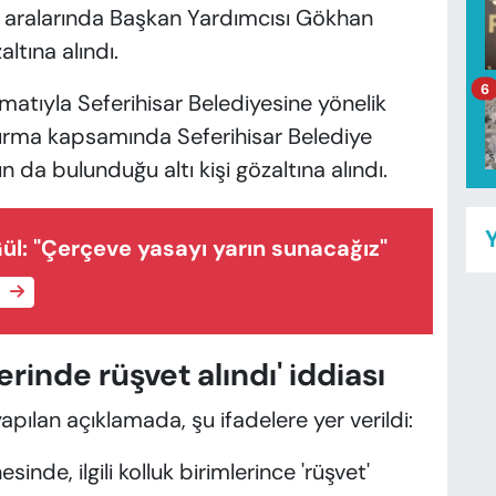
 aralarında Başkan Yardımcısı Gökhan
ltına alındı.
6
imatıyla Seferihisar Belediyesine yönelik
turma kapsamında Seferihisar Belediye
 da bulunduğu altı kişi gözaltına alındı.
Y
l: "Çerçeve yasayı yarın sunacağız"
e
erinde rüşvet alındı' iddiası
pılan açıklamada, şu ifadelere yer verildi:
nde, ilgili kolluk birimlerince 'rüşvet'