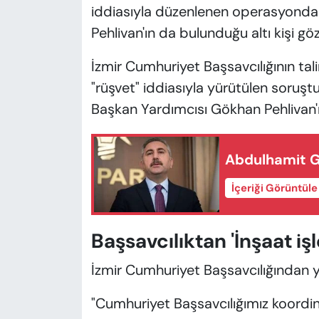
iddiasıyla düzenlenen operasyonda
Pehlivan'ın da bulunduğu altı kişi göza
İzmir Cumhuriyet Başsavcılığının tal
"rüşvet" iddiasıyla yürütülen soruş
Başkan Yardımcısı Gökhan Pehlivan'ın
Abdulhamit Gü
İçeriği Görüntül
Başsavcılıktan 'İnşaat işl
İzmir Cumhuriyet Başsavcılığından ya
"Cumhuriyet Başsavcılığımız koordinesi