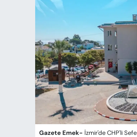
KADIN
SAĞLIK
SPOR
KÜLTÜR-SANAT
MAGAZİN
ÖZEL HABER
YAZAR KÖŞESİ
SİYASET
VAN VE DİYARBAKIR HABERLERİ
Gazete Emek-
İzmir'de CHP'li Sefe