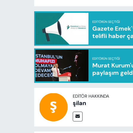
EDITÖRÜN SEÇTIĞI
Gazete Emek'te
telifli haber ç
EDITÖRÜN SEÇTIĞI
Murat Kurum'u
paylaşım geld
EDITÖR HAKKINDA
şilan