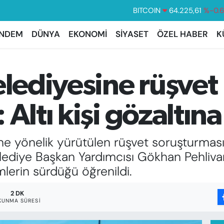
BITCOIN
64.225,61
%-0.
DOLAR
47,6704
%
NDEM
DÜNYA
EKONOMİ
SİYASET
ÖZEL HABER
K
EURO
55,0406
%-0.
STERLİN
64,2143
%
elediyesine rüşvet
GRAM ALTIN
6510.40
%0.
BİST100
13.799
%7
Altı kişi gözaltına
sine yönelik yürütülen rüşvet soruşturm
ediye Başkan Yardımcısı Gökhan Pehlivan
lemlerin sürdüğü öğrenildi.
2 DK
KUNMA SÜRESI