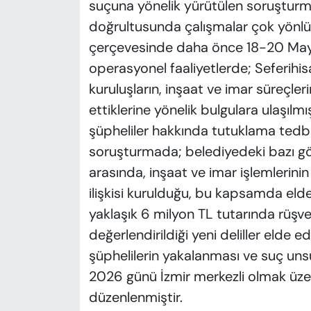
suçuna yönelik yürütülen soruşturm
doğrultusunda çalışmalar çok yönlü 
çerçevesinde daha önce 18-20 Mayıs
operasyonel faaliyetlerde; Seferihisar
kuruluşların, inşaat ve imar süreçler
ettiklerine yönelik bulgulara ulaşılmı
şüpheliler hakkında tutuklama tedb
soruşturmada; belediyedeki bazı görev
arasında, inşaat ve imar işlemlerini
ilişkisi kurulduğu, bu kapsamda eld
yaklaşık 6 milyon TL tutarında rüşvet 
değerlendirildiği yeni deliller elde ed
şüphelilerin yakalanması ve suç unsu
2026 günü İzmir merkezli olmak üze
düzenlenmiştir.