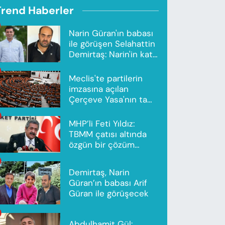
Trend Haberler
Narin Güran'ın babası
ile görüşen Selahattin
Demirtaş: Narin'in katili
Nevzat Bahtiyar'dır
Meclis'te partilerin
imzasına açılan
Çerçeve Yasa'nın tam
metni yayımlandı
MHP’li Feti Yıldız:
TBMM çatısı altında
özgün bir çözüm
modeli oluşturuldu
Demirtaş, Narin
Güran’ın babası Arif
Güran ile görüşecek
Abdulhamit Gül: