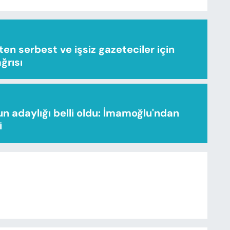
n serbest ve işsiz gazeteciler için
ağrısı
n adaylığı belli oldu: İmamoğlu'ndan
i