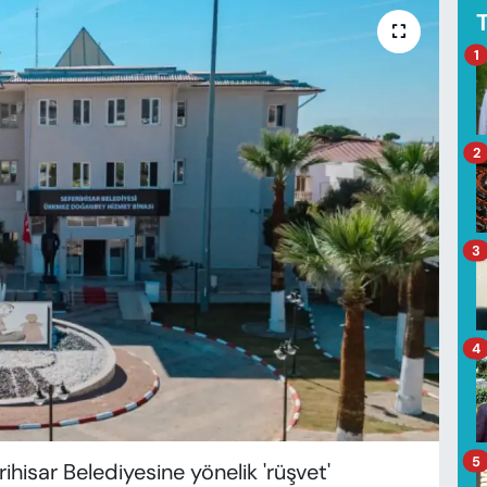
1
2
3
4
5
rihisar Belediyesine yönelik 'rüşvet'