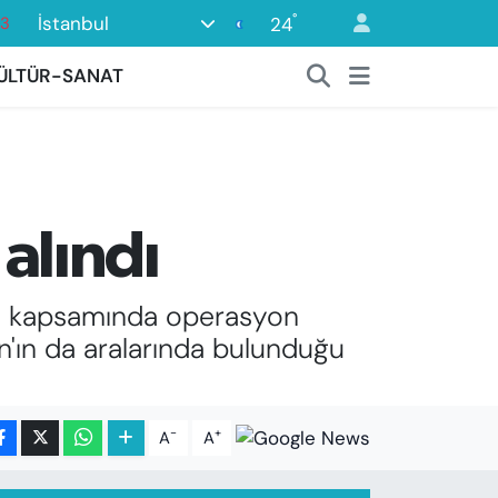
63
°
İstanbul
24
0
ÜLTÜR-SANAT
08
0
45
0
 alındı
ası kapsamında operasyon
'ın da aralarında bulunduğu
-
+
A
A