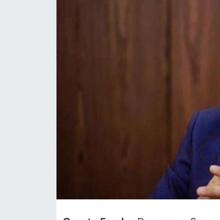
KADIN
SAĞLIK
SPOR
KÜLTÜR-SANAT
MAGAZİN
ÖZEL HABER
YAZAR KÖŞESİ
SİYASET
VAN VE DİYARBAKIR HABERLERİ