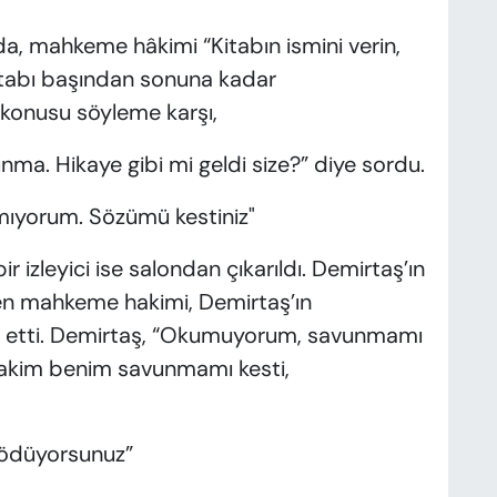
a, mahkeme hâkimi “Kitabın ismini verin,
tabı başından sonuna kadar
 konusu söyleme karşı,
a. Hikaye gibi mi geldi size?” diye sordu.
yorum. Sözümü kestiniz"
r izleyici ise salondan çıkarıldı. Demirtaş’ın
ren mahkeme hakimi, Demirtaş’ın
 etti. Demirtaş, “Okumuyorum, savunmamı
akim benim savunmamı kesti,
z ödüyorsunuz”