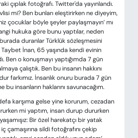
ki çıplak fotoğrafı. Twitter'da yayınlandı.
lisi mi? Ben bunları eleştirirken ne diyeyim,
iniz çocuklar böyle şeyler paylaşmayın’ mı
angi hukuka göre bunu yaptılar, neden
 burada duranlar Türklük sözleşmesini
. Taybet İnan, 65 yaşında kendi evinin
dı. Ben o konuşmayı yaptığımda 7 gün
lmaya çalıştık. Ben bu insanın hakkını
ur farkımız. İnsanlık onuru burada 7 gün
yine bu insanların haklarını savunacağım.
defa karşıma gelse yine korurum, cezadan
urken mi yaptım, insan durup dururken
 yaşamışız: Bir özel harekatçı bir yatak
 iç çamaşırına sildi fotoğrafını çekip