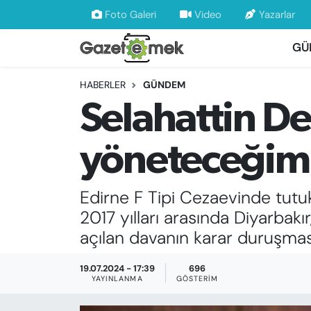
Foto Galeri
Video
Yazarlar
GÜ
DÜNYA
Nöbetçi Eczaneler
HABERLER
GÜNDEM
EKONOMİ
Hava Durumu
Selahattin De
EMEK HABERLERİ
İstanbul Namaz Vakitleri
yöneteceğim
YENİ MEDYADA EMEK GAZETECİLİĞİNİ
Trafik Durumu
GELİŞTİRMEK
Edirne F Tipi Cezaevinde tutu
Süper Lig Puan Durumu ve Fikstür
FAYDALI BİLGİLER
2017 yılları arasında Diyarbak
Tüm Manşetler
açılan davanın karar duruşmas
GÜNDEM
Son Dakika Haberleri
19.07.2024 - 17:39
696
YAYINLANMA
GÖSTERIM
EĞİTİM
Haber Arşivi