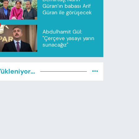
Güran’ın babası Arif
Güran ile görüşecek
Abdulhamit Gül:
"Çerçeve yasayı yarın
sunacağız"
ükleniyor...