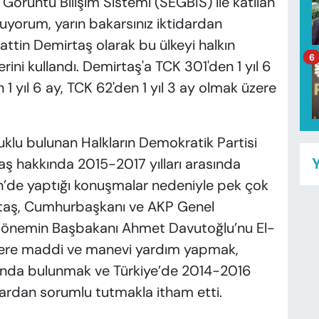
örüntü Bilişim Sistemi (SEGBİS) ile katılan
yorum, yarın bakarsınız iktidardan
attin Demirtaş olarak bu ülkeyi halkın
6
ini kullandı. Demirtaş'a TCK 301'den 1 yıl 6
 1 yıl 6 ay, TCK 62'den 1 yıl 3 ay olmak üzere
uklu bulunan Halkların Demokratik Partisi
Y
ş hakkında 2015-2017 yılları arasında
in’de yaptığı konuşmalar nedeniyle pek çok
rtaş, Cumhurbaşkanı ve AKP Genel
dönemin Başbakanı Ahmet Davutoğlu’nu El-
ütlere maddi ve manevi yardım yapmak,
ımında bulunmak ve Türkiye’de 2014-2016
lardan sorumlu tutmakla itham etti.