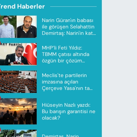
Trend Haberler
Narin Güran'ın babası
ile görüşen Selahattin
Demirtaş: Narin'in katili
Nevzat Bahtiyar'dır
MHP’li Feti Yıldız:
TBMM çatısı altında
özgün bir çözüm
modeli oluşturuldu
Meclis'te partilerin
imzasına açılan
Çerçeve Yasa'nın tam
metni yayımlandı
Hiüseyin Nazlı yazdı:
Bu barışın garantisi ne
olacak?
Demirtaş, Narin