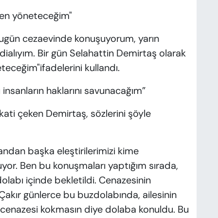
 ben yöneteceğim"
ugün cezaevinde konuşuyorum, yarın
ialıyım. Bir gün Selahattin Demirtaş olarak
teceğim"ifadelerini kullandı.
bu insanların haklarını savunacağım”
ati çeken Demirtaş, sözlerini şöyle
dan başka eleştirilerimizi kime
uyor. Ben bu konuşmaları yaptığım sırada,
olabı içinde bekletildi. Cenazesinin
Çakır günlerce bu buzdolabında, ailesinin
 cenazesi kokmasın diye dolaba konuldu. Bu