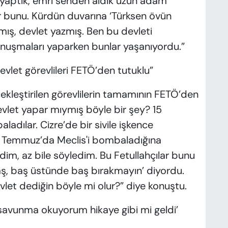
m yaptık, emri senden aldık uzun adam’
ar bunu. Kürdün duvarına ‘Türksen övün
zmış, devlet yazmış. Ben bu devleti
onuşmaları yaparken bunlar yaşanıyordu.”
devlet görevlileri FETÖ’den tutuklu”
kleştirilen görevlilerin tamamının FETÖ’den
evlet yapar mıymış böyle bir şey? 15
dılar. Cizre’de bir sivile işkence
5 Temmuz’da Meclis'i bombaladığına
edim, az bile söyledim. Bu Fetullahçılar bunu
ş, baş üstünde baş bırakmayın’ diyordu.
let dediğin böyle mi olur?” diye konuştu.
‘savunma okuyorum hikaye gibi mi geldi’