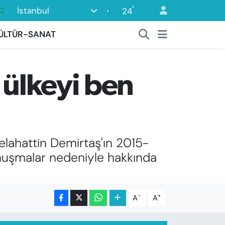
°
İstanbul
24
08
02
ÜLTÜR-SANAT
16
54
 ülkeyi ben
11
32
elahattin Demirtaş'ın 2015-
konuşmalar nedeniyle hakkında
-
+
A
A