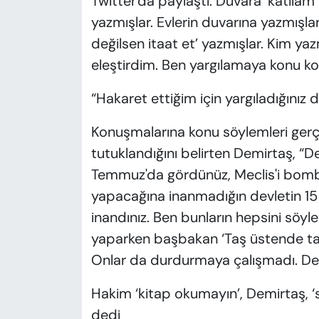
Twitter'da paylaştı. Duvara ‘katlia
yazmışlar. Evlerin duvarına yazmışl
değilsen itaat et’ yazmışlar. Kim ya
eleştirdim. Ben yargılamaya konu k
“Hakaret ettiğim için yargıladığınız 
Konuşmalarına konu söylemleri gerçe
tutuklandığını belirten Demirtaş, “D
Temmuz'da gördünüz, Meclis'i bombala
yapacağına inanmadığın devletin 1
inandınız. Ben bunların hepsini söyl
yaparken başbakan ‘Taş üstende ta
Onlar da durdurmaya çalışmadı. Dev
Hakim ‘kitap okumayın’, Demirtaş, 
dedi