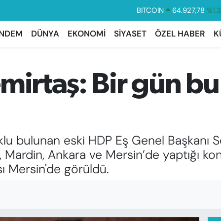
DOLAR
47,5894
%0.
EURO
55,0398
%-0.
NDEM
DÜNYA
EKONOMİ
SİYASET
ÖZEL HABER
K
STERLİN
64,1581
%0.
GRAM ALTIN
6527.85
%0.
mirtaş: Bir gün bu
BİST100
13.703
%
BITCOIN
64.927,78
%1.
klu bulunan eski HDP Eş Genel Başkanı S
ır, Mardin, Ankara ve Mersin’de yaptığı 
ı Mersin'de görüldü.