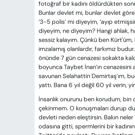
fotoğraf bir kadını öldürdükten sonra
Bunlar devlet mi, bunlar devlet görev
‘3-5 polis’ mi diyeyim, ‘ayıp etmişs
diyeyim, ne diyeyim? Hangi ahlak, h
sessiz kalayım. Çünkü ben Kürt'üm,
imzalamış olanlardır, farkımız budur
önünde 7 gün cenazesi sokakta kal
boyunca Taybet İnan’ın cenazesini a
savunan Selahattin Demirtaş’ım, bud
yattı. Bana 6 yıl değil 60 yıl verin, 
İnsanlık onurunu ben korudum, bin 
çekinmem. O konuşmaları durup dur
devleti neden eleştirsin. Bakın neler
odasına gitti, spermlerini bir kadının