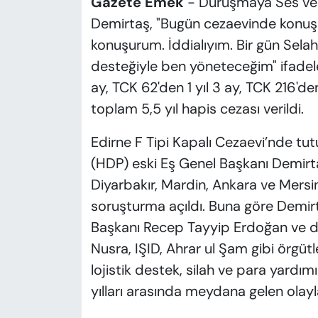
Gazete Emek
- Duruşmaya Ses ve G
Demirtaş, "Bugün cezaevinde konuşu
konuşurum. İddialıyım. Bir gün Selah
desteğiyle ben yöneteceğim" ifadeler
ay, TCK 62'den 1 yıl 3 ay, TCK 216'den
toplam 5,5 yıl hapis cezası verildi.
Edirne F Tipi Kapalı Cezaevi’nde tut
(HDP) eski Eş Genel Başkanı Demirta
Diyarbakır, Mardin, Ankara ve Mers
soruşturma açıldı. Buna göre Demi
Başkanı Recep Tayyip Erdoğan ve 
Nusra, IŞID, Ahrar ul Şam gibi örg
lojistik destek, silah ve para yard
yılları arasında meydana gelen olay