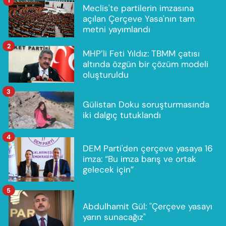
1
Meclis'te partilerin imzasına
açılan Çerçeve Yasa'nın tam
metni yayımlandı
2
MHP’li Feti Yıldız: TBMM çatısı
altında özgün bir çözüm modeli
oluşturuldu
3
Gülistan Doku soruşturmasında
iki dalgıç tutuklandı
4
DEM Parti'den çerçeve yasaya 16
imza: “Bu imza barış ve ortak
gelecek için”
5
Abdulhamit Gül: "Çerçeve yasayı
yarın sunacağız"