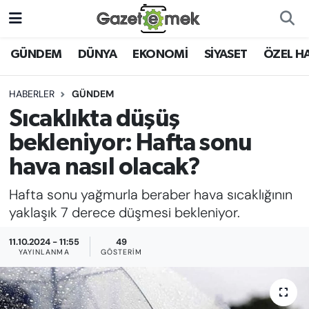
DÜNYA
Nöbetçi Eczaneler
GÜNDEM
DÜNYA
EKONOMİ
SİYASET
ÖZEL H
EKONOMİ
Hava Durumu
HABERLER
GÜNDEM
Sıcaklıkta düşüş
EMEK HABERLERİ
İstanbul Namaz Vakitleri
bekleniyor: Hafta sonu
YENİ MEDYADA EMEK
Trafik Durumu
hava nasıl olacak?
GAZETECİLİĞİNİ GELİŞTİRMEK
Hafta sonu yağmurla beraber hava sıcaklığının
Süper Lig Puan Durumu ve Fikstür
FAYDALI BİLGİLER
yaklaşık 7 derece düşmesi bekleniyor.
Tüm Manşetler
11.10.2024 - 11:55
49
GÜNDEM
YAYINLANMA
GÖSTERIM
Son Dakika Haberleri
EĞİTİM
Haber Arşivi