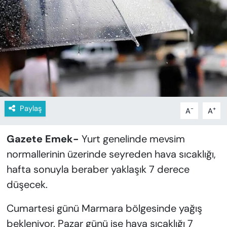
KADIN
SAĞLIK
SPOR
KÜLTÜR-SANAT
MAGAZİN
Paylaş
-
+
A
A
ÖZEL HABER
Gazete Emek-
Yurt genelinde mevsim
normallerinin üzerinde seyreden hava sıcaklığı,
YAZAR KÖŞESİ
hafta sonuyla beraber yaklaşık 7 derece
düşecek.
SİYASET
Cumartesi günü Marmara bölgesinde yağış
VAN VE DİYARBAKIR HABERLERİ
bekleniyor. Pazar günü ise hava sıcaklığı 7