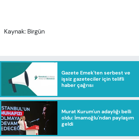
Kaynak: Birgün
Gazete Emek'ten serbest ve
işsiz gazeteciler için telifli
haber çağrısı
Murat Kurum'un adaylığı belli
oldu: İmamoğlu'ndan paylaşım
geldi