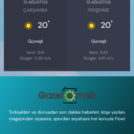
12 AĞUSTOS
13 AĞUSTOS
ÇARŞAMBA
PERŞEMBE
°
°
20
20
Güneşli
Güneşli
Nem: %61
Nem: %45
Rüzgar: 5.39 m/s
Rüzgar: 4.81 m/s
Türkiye'den ve dünyadan son dakika haberleri, köşe yazıları,
magazinden siyasete, spordan seyahate her konuda Flow!