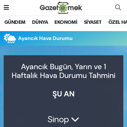
DÜNYA
Nöbetçi Eczaneler
GÜNDEM
DÜNYA
EKONOMİ
SİYASET
ÖZEL H
EKONOMİ
Hava Durumu
Ayancık Hava Durumu
EMEK HABERLERİ
İstanbul Namaz Vakitleri
YENİ MEDYADA EMEK
Trafik Durumu
Ayancık Bugün, Yarın ve 1
GAZETECİLİĞİNİ GELİŞTİRMEK
Haftalık Hava Durumu Tahmini
Süper Lig Puan Durumu ve Fikstür
FAYDALI BİLGİLER
ŞU AN
Tüm Manşetler
GÜNDEM
Son Dakika Haberleri
EĞİTİM
Sinop
Haber Arşivi