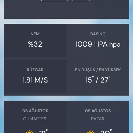
NEM
BASINÇ
%32
1009 HPA
hpa
RÜZGAR
EN DÜŞÜK / EN YÜKSEK
°
°
1.81 M/S
15
/ 27
08 AĞUSTOS
09 AĞUSTOS
CUMARTESI
PAZAR
°
°