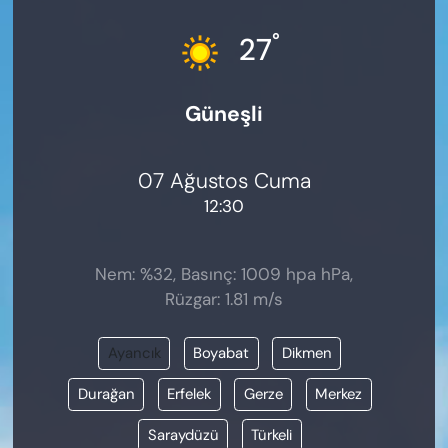
KADIN
°
27
SAĞLIK
Güneşli
SPOR
KÜLTÜR-SANAT
07 Ağustos Cuma
12:30
MAGAZİN
ÖZEL HABER
Nem: %32, Basınç: 1009 hpa hPa,
Rüzgar: 1.81 m/s
YAZAR KÖŞESİ
Ayancık
Boyabat
Dikmen
SİYASET
Durağan
Erfelek
Gerze
Merkez
VAN VE DİYARBAKIR HABERLERİ
Saraydüzü
Türkeli