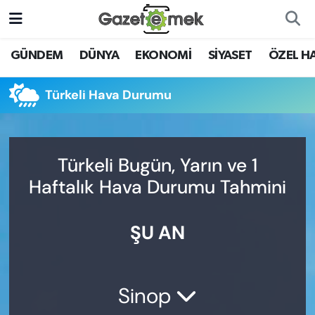
DÜNYA
Nöbetçi Eczaneler
GÜNDEM
DÜNYA
EKONOMİ
SİYASET
ÖZEL H
EKONOMİ
Hava Durumu
Türkeli Hava Durumu
EMEK HABERLERİ
İstanbul Namaz Vakitleri
YENİ MEDYADA EMEK
Trafik Durumu
Türkeli Bugün, Yarın ve 1
GAZETECİLİĞİNİ GELİŞTİRMEK
Haftalık Hava Durumu Tahmini
Süper Lig Puan Durumu ve Fikstür
FAYDALI BİLGİLER
ŞU AN
Tüm Manşetler
GÜNDEM
Son Dakika Haberleri
EĞİTİM
Sinop
Haber Arşivi