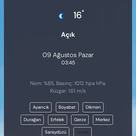
KADIN
°
16
SAĞLIK
Açık
SPOR
KÜLTÜR-SANAT
09 Ağustos Pazar
03:45
MAGAZİN
ÖZEL HABER
Nem: %85, Basınç: 1012 hpa hPa,
Rüzgar: 1.61 m/s
YAZAR KÖŞESİ
Ayancık
Boyabat
Dikmen
SİYASET
Durağan
Erfelek
Gerze
Merkez
VAN VE DİYARBAKIR HABERLERİ
Saraydüzü
Türkeli