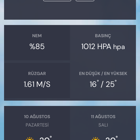
NEM
BASINÇ
%85
1012 HPA
hpa
RÜZGAR
EN DÜŞÜK / EN YÜKSEK
°
°
1.61 M/S
16
/ 25
10 AĞUSTOS
11 AĞUSTOS
PAZARTESI
SALI
°
°