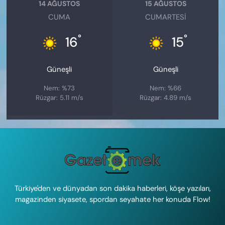
14 AĞUSTOS
15 AĞUSTOS
CUMA
CUMARTESI
°
°
16
15
Güneşli
Güneşli
Nem: %73
Nem: %66
Rüzgar: 5.11 m/s
Rüzgar: 4.89 m/s
Türkiye'den ve dünyadan son dakika haberleri, köşe yazıları,
magazinden siyasete, spordan seyahate her konuda Flow!