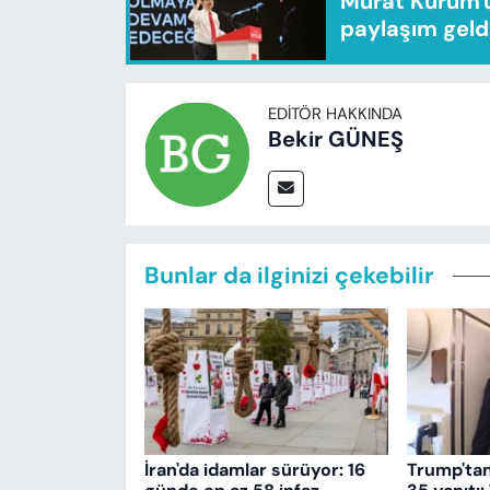
Murat Kurum'u
paylaşım geld
EDITÖR HAKKINDA
Bekir GÜNEŞ
Bunlar da ilginizi çekebilir
İran'da idamlar sürüyor: 16
Trump'ta