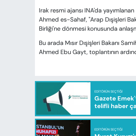
Irak resmi ajansı INA'da yayımlanan 
Ahmed es-Sahaf, "Arap Dışişleri Baka
Birliği'ne dönmesi konusunda anlaşma
Bu arada Mısır Dışişleri Bakanı Samih
Ahmed Ebu Gayt, toplantının ardınd
EDITÖRÜN SEÇTIĞI
Gazete Emek'te
telifli haber ç
EDITÖRÜN SEÇTIĞI