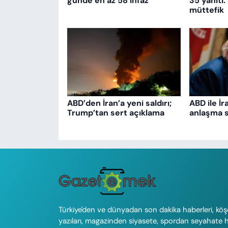
günde en az 58 infaz
35 yanıtı:
müttefik
ABD’den İran’a yeni saldırı;
ABD ile İr
Trump’tan sert açıklama
anlaşma s
Türkiye'den ve dünyadan son dakika haberleri, köş
yazıları, magazinden siyasete, spordan seyahate 