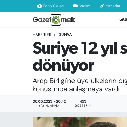
Foto Galeri
Video
Yazarlar
GÜ
DÜNYA
Nöbetçi Eczaneler
HABERLER
DÜNYA
EKONOMİ
Hava Durumu
Suriye 12 yıl
EMEK HABERLERİ
İstanbul Namaz Vakitleri
dönüyor
YENİ MEDYADA EMEK GAZETECİLİĞİNİ
Trafik Durumu
GELİŞTİRMEK
Arap Birliği'ne üye ülkelerin d
Süper Lig Puan Durumu ve Fikstür
FAYDALI BİLGİLER
konusunda anlaşmaya vardı.
Tüm Manşetler
GÜNDEM
08.05.2023 - 20:42
453
YAYINLANMA
GÖSTERIM
Son Dakika Haberleri
EĞİTİM
Haber Arşivi