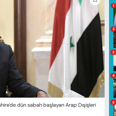
1
2
3
4
5
ahire'de dün sabah başlayan Arap Dışişleri