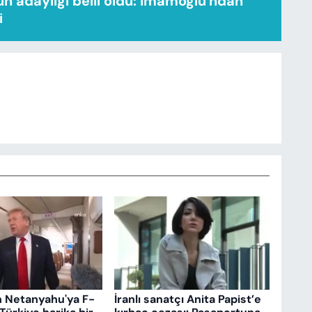
n adaylığı belli oldu: İmamoğlu'ndan
i
n Netanyahu'ya F-
İranlı sanatçı Anita Papist’e