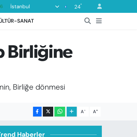
°
İstanbul
16
24
0
ÜLTÜR-SANAT
08
0
 Birliğine
12
0
'nin, Birliğe dönmesi
-
+
A
A
Trend Haberler