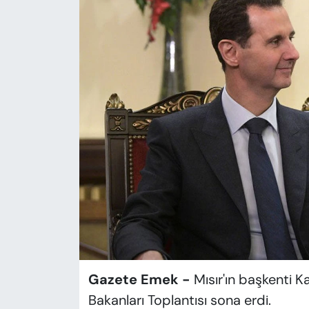
KADIN
SAĞLIK
SPOR
KÜLTÜR-SANAT
MAGAZİN
ÖZEL HABER
YAZAR KÖŞESİ
SİYASET
Gazete Emek -
Mısır'ın başkenti K
VAN VE DİYARBAKIR HABERLERİ
Bakanları Toplantısı sona erdi.