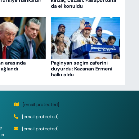
 Türkiye harika bir
kırbaç cezası: Pasaportuna
da el konuldu
an arasında
Paşinyan seçim zaferini
ağlandı
duyurdu: Kazanan Ermeni
halkı oldu
[email protected]
[email protected]
e
[email protected]
her