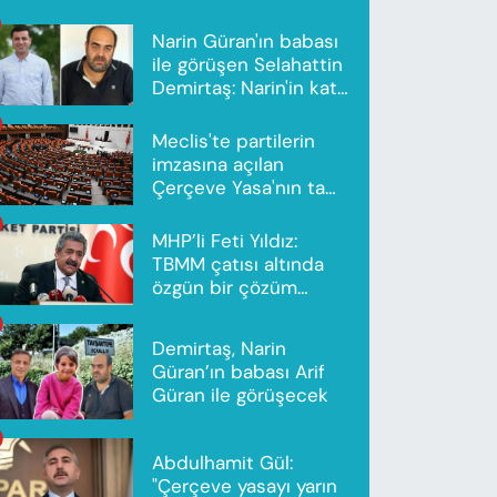
Narin Güran'ın babası
ile görüşen Selahattin
Demirtaş: Narin'in katili
Nevzat Bahtiyar'dır
Meclis'te partilerin
imzasına açılan
Çerçeve Yasa'nın tam
metni yayımlandı
MHP’li Feti Yıldız:
TBMM çatısı altında
özgün bir çözüm
modeli oluşturuldu
Demirtaş, Narin
Güran’ın babası Arif
Güran ile görüşecek
Abdulhamit Gül:
"Çerçeve yasayı yarın