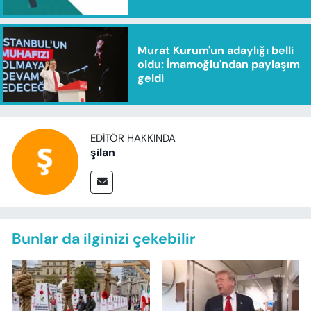
Murat Kurum'un adaylığı belli
oldu: İmamoğlu'ndan paylaşım
geldi
EDITÖR HAKKINDA
şilan
Bunlar da ilginizi çekebilir