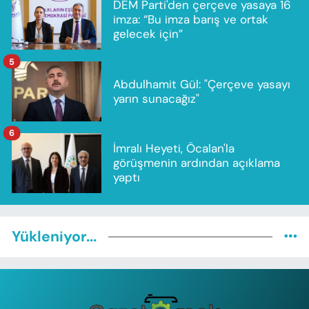
DEM Parti'den çerçeve yasaya 16
imza: “Bu imza barış ve ortak
gelecek için”
5
Abdulhamit Gül: "Çerçeve yasayı
yarın sunacağız"
6
İmralı Heyeti, Öcalan'la
görüşmenin ardından açıklama
yaptı
Yükleniyor...