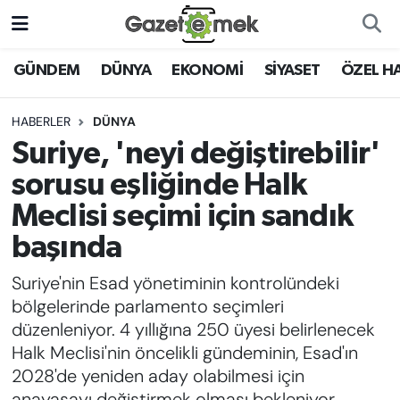
DÜNYA
Nöbetçi Eczaneler
GÜNDEM
DÜNYA
EKONOMİ
SİYASET
ÖZEL H
EKONOMİ
Hava Durumu
HABERLER
DÜNYA
Suriye, 'neyi değiştirebilir'
EMEK HABERLERİ
İstanbul Namaz Vakitleri
sorusu eşliğinde Halk
YENİ MEDYADA EMEK
Trafik Durumu
Meclisi seçimi için sandık
GAZETECİLİĞİNİ GELİŞTİRMEK
başında
Süper Lig Puan Durumu ve Fikstür
FAYDALI BİLGİLER
Suriye'nin Esad yönetiminin kontrolündeki
Tüm Manşetler
bölgelerinde parlamento seçimleri
GÜNDEM
düzenleniyor. 4 yıllığına 250 üyesi belirlenecek
Son Dakika Haberleri
Halk Meclisi'nin öncelikli gündeminin, Esad'ın
EĞİTİM
2028'de yeniden aday olabilmesi için
Haber Arşivi
anayasayı değiştirmek olması bekleniyor.