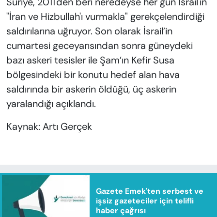
Suriye, 2011'den beri neredeyse her gün İsrail'in
"İran ve Hizbullah'ı vurmakla" gerekçelendirdiği
saldırılarına uğruyor. Son olarak İsrail’in
cumartesi geceyarısından sonra güneydeki
bazı askeri tesisler ile Şam’ın Kefir Susa
bölgesindeki bir konutu hedef alan hava
saldırında bir askerin öldüğü, üç askerin
yaralandığı açıklandı.
Kaynak: Artı Gerçek
Gazete Emek'ten serbest ve
işsiz gazeteciler için telifli
haber çağrısı