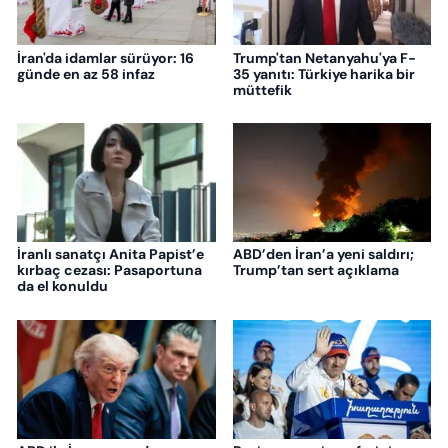
İran'da idamlar sürüyor: 16
Trump'tan Netanyahu'ya F-
günde en az 58 infaz
35 yanıtı: Türkiye harika bir
müttefik
İranlı sanatçı Anita Papist’e
ABD’den İran’a yeni saldırı;
kırbaç cezası: Pasaportuna
Trump’tan sert açıklama
da el konuldu