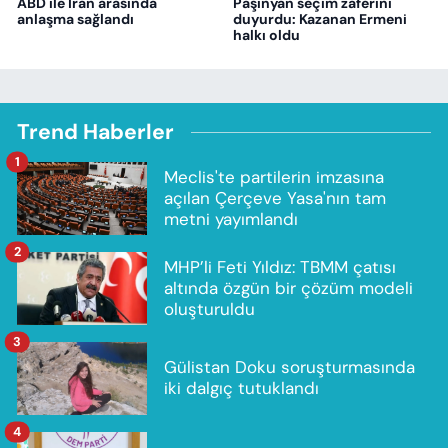
ABD ile İran arasında
Paşinyan seçim zaferini
anlaşma sağlandı
duyurdu: Kazanan Ermeni
halkı oldu
Trend Haberler
1
Meclis'te partilerin imzasına
açılan Çerçeve Yasa'nın tam
metni yayımlandı
2
MHP’li Feti Yıldız: TBMM çatısı
altında özgün bir çözüm modeli
oluşturuldu
3
Gülistan Doku soruşturmasında
iki dalgıç tutuklandı
4