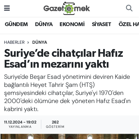
DÜNYA
Nöbetçi Eczaneler
GÜNDEM
DÜNYA
EKONOMİ
SİYASET
ÖZEL H
EKONOMİ
Hava Durumu
HABERLER
DÜNYA
Suriye’de cihatçılar Hafız
EMEK HABERLERİ
İstanbul Namaz Vakitleri
Esad’ın mezarını yaktı
YENİ MEDYADA EMEK
Trafik Durumu
Suriye'de Beşar Esad yönetimini deviren Kaide
GAZETECİLİĞİNİ GELİŞTİRMEK
bağlantılı Heyet Tahrir Şam (HTŞ)
Süper Lig Puan Durumu ve Fikstür
şemsiyesindeki cihatçılar, Suriye'yi 1970'den
FAYDALI BİLGİLER
2000'deki ölümüne dek yöneten Hafız Esad'ın
Tüm Manşetler
kabrini yaktı.
GÜNDEM
Son Dakika Haberleri
11.12.2024 - 19:02
262
EĞİTİM
YAYINLANMA
GÖSTERIM
Haber Arşivi