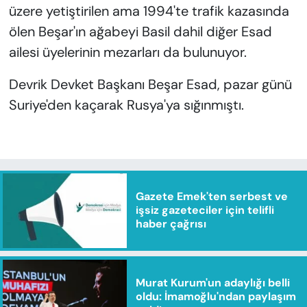
üzere yetiştirilen ama 1994'te trafik kazasında
ölen Beşar'ın ağabeyi Basil dahil diğer Esad
ailesi üyelerinin mezarları da bulunuyor.
Devrik Devket Başkanı Beşar Esad, pazar günü
Suriye'den kaçarak Rusya'ya sığınmıştı.
Gazete Emek'ten serbest ve
işsiz gazeteciler için telifli
haber çağrısı
Murat Kurum'un adaylığı belli
oldu: İmamoğlu'ndan paylaşım