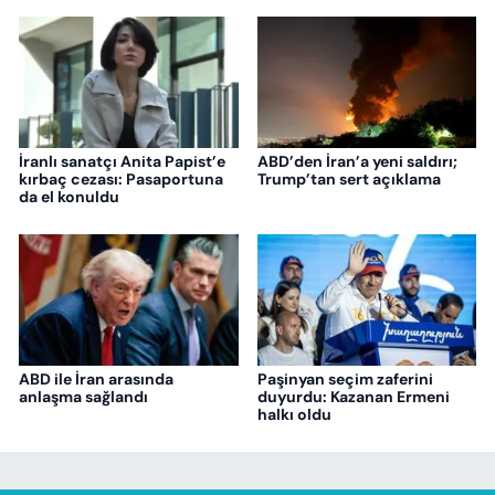
İranlı sanatçı Anita Papist’e
ABD’den İran’a yeni saldırı;
kırbaç cezası: Pasaportuna
Trump’tan sert açıklama
da el konuldu
ABD ile İran arasında
Paşinyan seçim zaferini
anlaşma sağlandı
duyurdu: Kazanan Ermeni
halkı oldu