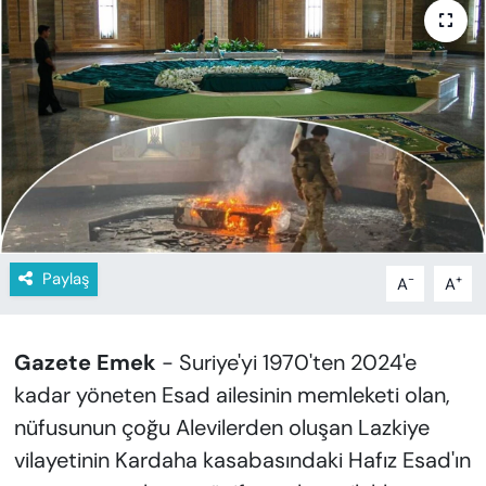
KADIN
SAĞLIK
SPOR
KÜLTÜR-SANAT
MAGAZİN
Paylaş
-
+
A
A
ÖZEL HABER
YAZAR KÖŞESİ
Gazete Emek
- Suriye'yi 1970'ten 2024'e
kadar yöneten Esad ailesinin memleketi olan,
SİYASET
nüfusunun çoğu Alevilerden oluşan Lazkiye
VAN VE DİYARBAKIR HABERLERİ
vilayetinin Kardaha kasabasındaki Hafız Esad'ın