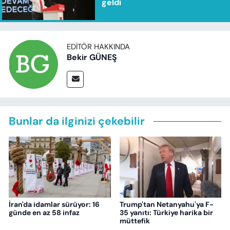
geldi
EDITÖR HAKKINDA
Bekir GÜNEŞ
Bunlar da ilginizi çekebilir
İran'da idamlar sürüyor: 16
Trump'tan Netanyahu'ya F-
günde en az 58 infaz
35 yanıtı: Türkiye harika bir
müttefik