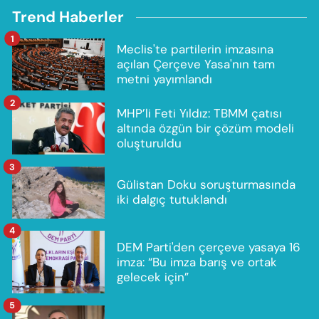
Trend Haberler
1
Meclis'te partilerin imzasına
açılan Çerçeve Yasa'nın tam
metni yayımlandı
2
MHP’li Feti Yıldız: TBMM çatısı
altında özgün bir çözüm modeli
oluşturuldu
3
Gülistan Doku soruşturmasında
iki dalgıç tutuklandı
4
DEM Parti'den çerçeve yasaya 16
imza: “Bu imza barış ve ortak
gelecek için”
5