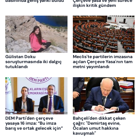
basınında geniş yankı buldu
Çerçeve yasa ve yeni sürece
ilişkin kritik gündem
Gülistan Doku
Meclis'te partilerin imzasına
soruşturmasında iki dalgıç
açılan Çerçeve Yasa'nın tam
tutuklandı
metni yayımlandı
DEM Parti'den çerçeve
Bahçeli'den dikkat çeken
yasaya 16 imza: “Bu imza
çağrı: "Demirtaş evine,
barış ve ortak gelecek için”
Öcalan umut hakkına
kavuşmalı"