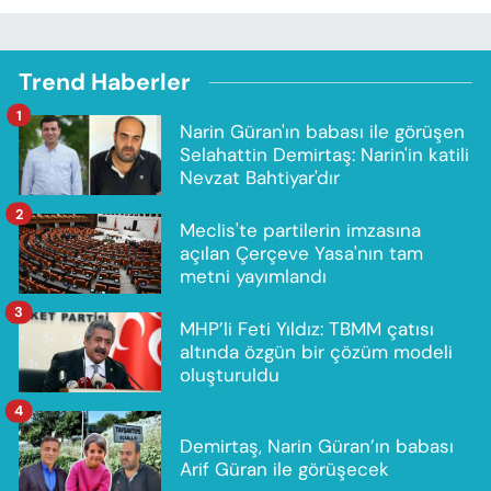
Trend Haberler
1
Narin Güran'ın babası ile görüşen
Selahattin Demirtaş: Narin'in katili
Nevzat Bahtiyar'dır
2
Meclis'te partilerin imzasına
açılan Çerçeve Yasa'nın tam
metni yayımlandı
3
MHP’li Feti Yıldız: TBMM çatısı
altında özgün bir çözüm modeli
oluşturuldu
4
Demirtaş, Narin Güran’ın babası
Arif Güran ile görüşecek