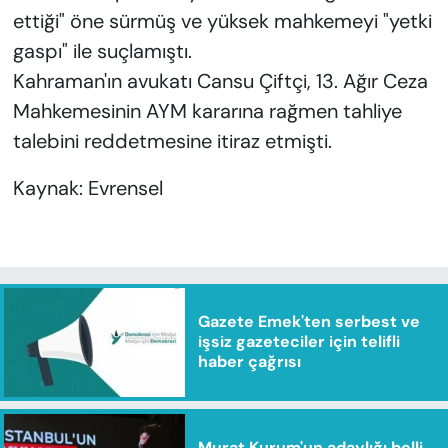
ettiği" öne sürmüş ve yüksek mahkemeyi "yetki
gaspı" ile suçlamıştı.
Kahraman'ın avukatı Cansu Çiftçi, 13. Ağır Ceza
Mahkemesinin AYM kararına rağmen tahliye
talebini reddetmesine itiraz etmişti.
Kaynak: Evrensel
Gazete Emek'ten serbest ve
işsiz gazeteciler için telifli
haber çağrısı
Murat Kurum'un adaylığı belli