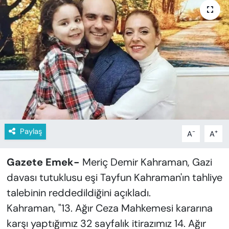
KADIN
SAĞLIK
SPOR
KÜLTÜR-SANAT
MAGAZİN
Paylaş
-
+
A
A
ÖZEL HABER
YAZAR KÖŞESİ
Gazete Emek-
Meriç Demir Kahraman, Gazi
davası tutuklusu eşi Tayfun Kahraman'ın tahliye
SİYASET
talebinin reddedildiğini açıkladı.
Kahraman, "13. Ağır Ceza Mahkemesi kararına
VAN VE DİYARBAKIR HABERLERİ
karşı yaptığımız 32 sayfalık itirazımız 14. Ağır