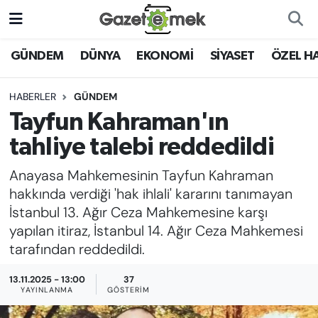
DÜNYA
Nöbetçi Eczaneler
GÜNDEM
DÜNYA
EKONOMİ
SİYASET
ÖZEL H
EKONOMİ
Hava Durumu
HABERLER
GÜNDEM
Tayfun Kahraman'ın
EMEK HABERLERİ
İstanbul Namaz Vakitleri
tahliye talebi reddedildi
YENİ MEDYADA EMEK
Trafik Durumu
Anayasa Mahkemesinin Tayfun Kahraman
GAZETECİLİĞİNİ GELİŞTİRMEK
hakkında verdiği 'hak ihlali' kararını tanımayan
Süper Lig Puan Durumu ve Fikstür
İstanbul 13. Ağır Ceza Mahkemesine karşı
FAYDALI BİLGİLER
yapılan itiraz, İstanbul 14. Ağır Ceza Mahkemesi
Tüm Manşetler
tarafından reddedildi.
GÜNDEM
Son Dakika Haberleri
13.11.2025 - 13:00
37
EĞİTİM
YAYINLANMA
GÖSTERIM
Haber Arşivi