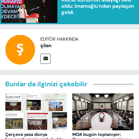
oldu: İmamoğlu'ndan paylaşım
geldi
EDITÖR HAKKINDA
şilan
Bunlar da ilginizi çekebilir
Çerçeve yasa dünya
MGK bugün toplanıyor: