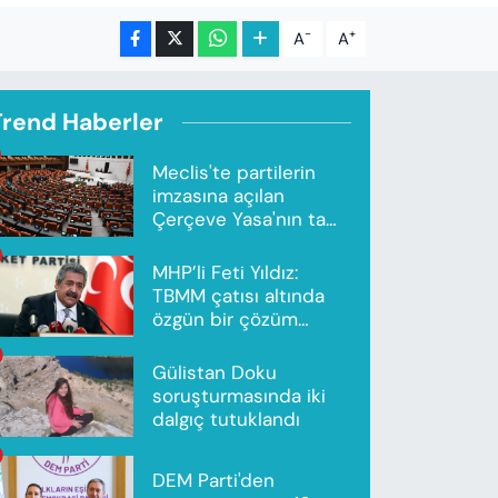
-
+
A
A
Trend Haberler
Meclis'te partilerin
imzasına açılan
Çerçeve Yasa'nın tam
metni yayımlandı
MHP’li Feti Yıldız:
TBMM çatısı altında
özgün bir çözüm
modeli oluşturuldu
Gülistan Doku
soruşturmasında iki
dalgıç tutuklandı
DEM Parti'den