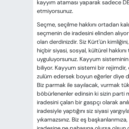
kayyım ataması yaparak sadece DEM 
etmiyorsunuz.
Seçme, seçilme hakkını ortadan kaldı
seçmenin de iradesini elinden alıyor
olan derdinizdir. Siz Kürt'ün kimliği
hiçbir siyasi, sosyal, kültürel hakkı
uyguluyorsunuz. Kayyum sisteminin b
biliyor. Kayyum sistemi bir rejimdir,
zulüm edersek boyun eğerler diye 
Biz parmak ile sayılacak, vurmak tük
böbürlenenler edinsin ki sizin parti 
iradesini çalan bir gaspçı olarak a
iradesiyle yaptığını siz siyasi yargıy
yıkamazsınız. Biz eş başkanlarımıza
iradesine ne pahasına olursa olsun 