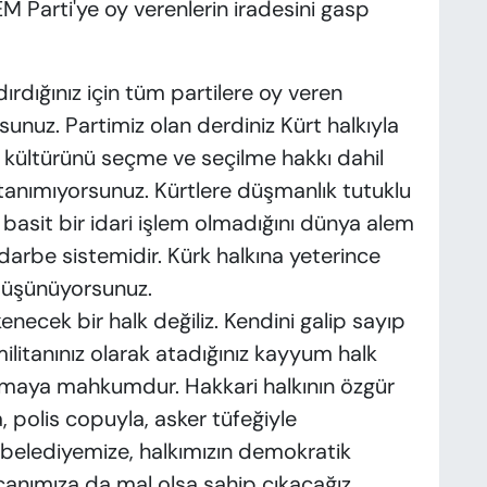
Parti'ye oy verenlerin iradesini gasp
rdığınız için tüm partilere oy veren
sunuz. Partimiz olan derdiniz Kürt halkıyla
ni, kültürünü seçme ve seçilme hakkı dahil
nı tanımıyorsunuz. Kürtlere düşmanlık tutuklu
asit bir idari işlem olmadığını dünya alem
 darbe sistemidir. Kürk halkına yeterince
düşünüyorsunuz.
enecek bir halk değiliz. Kendini galip sayıp
militanınız olarak atadığınız kayyum halk
nılmaya mahkumdur. Hakkari halkının özgür
la, polis copuyla, asker tüfeğiyle
, belediyemize, halkımızın demokratik
canımıza da mal olsa sahip çıkacağız.