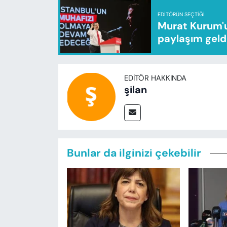
EDITÖRÜN SEÇTIĞI
Murat Kurum'u
paylaşım geld
EDITÖR HAKKINDA
şilan
Bunlar da ilginizi çekebilir