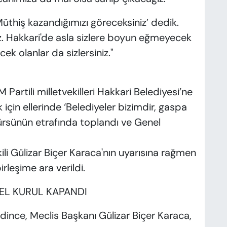
üthiş kazandığımızı göreceksiniz’ dedik.
z. Hakkari'de asla sizlere boyun eğmeyecek
k olanlar da sizlersiniz."
artili milletvekilleri Hakkari Belediyesi’ne
in ellerinde ‘Belediyeler bizimdir, gaspa
 kürsünün etrafında toplandı ve Genel
 Gülizar Biçer Karaca'nın uyarısına rağmen
rleşime ara verildi.
EL KURUL KAPANDI
ince, Meclis Başkanı Gülizar Biçer Karaca,