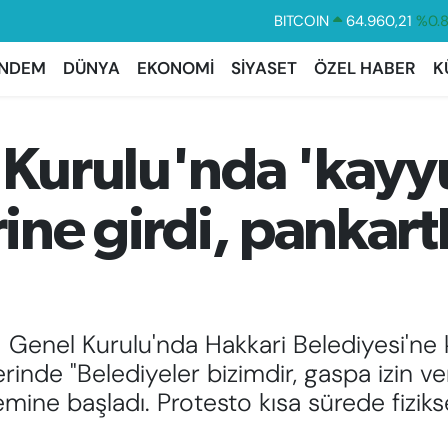
DOLAR
47,7436
%0.
EURO
55,2510
%0.
NDEM
DÜNYA
EKONOMİ
SİYASET
ÖZEL HABER
K
STERLİN
64,4811
%0.
GRAM ALTIN
6648.99
%2.
Kurulu'nda 'kayy
BİST100
13.779
%-
BITCOIN
64.960,21
%0.
irine girdi, pankar
M Genel Kurulu'nda Hakkari Belediyesi'n
erinde "Belediyeler bizimdir, gaspa izin v
emine başladı. Protesto kısa sürede fizik