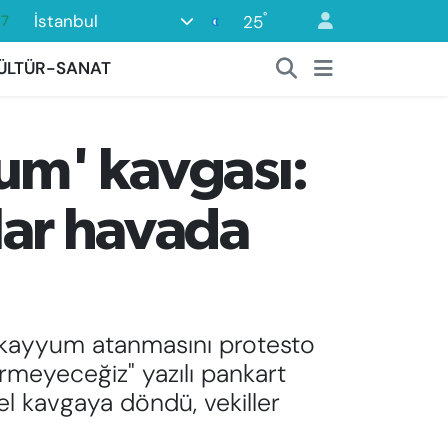
°
İstanbul
25
18
32
ÜLTÜR-SANAT
38
59
um' kavgası:
14
87
tlar havada
e kayyum atanmasını protesto
ermeyeceğiz" yazılı pankart
sel kavgaya döndü, vekiller