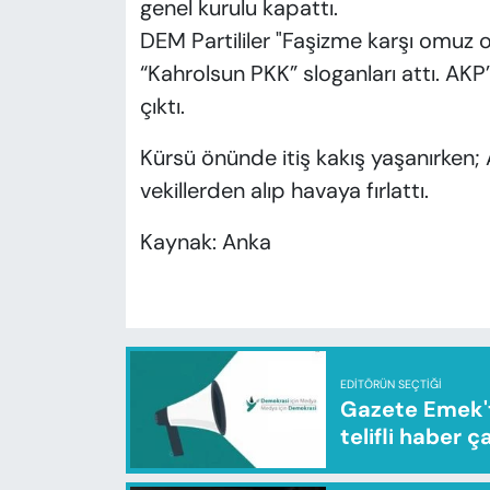
genel kurulu kapattı.
DEM Partililer "Faşizme karşı omuz o
“Kahrolsun PKK” sloganları attı. AKP’
çıktı.
Kürsü önünde itiş kakış yaşanırken; A
vekillerden alıp havaya fırlattı.
Kaynak: Anka
EDITÖRÜN SEÇTIĞI
Gazete Emek'te
telifli haber ç