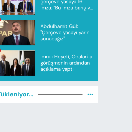
çerçeve yasaya 16
imza: “Bu imza barış ve
ortak gelecek için”
Abdulhamit Gül:
"Çerçeve yasayı yarın
sunacağız"
İmralı Heyeti, Öcalan'la
görüşmenin ardından
açıklama yaptı
ükleniyor...