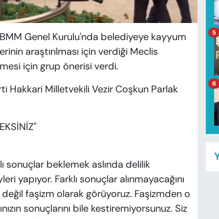
5
TBMM Genel Kurulu'nda belediyeye kayyum
inin araştırılması için verdiği Meclis
mesi için grup önerisi verdi.
6
i Hakkari Milletvekili Vezir Coşkun Parlak
EKSİNİZ"
Y
klı sonuçlar beklemek aslında delilik
şeyleri yapıyor. Farklı sonuçlar alınmayacağını
ik değil faşizm olarak görüyoruz. Faşizmden o
zın sonuçlarını bile kestiremiyorsunuz. Siz