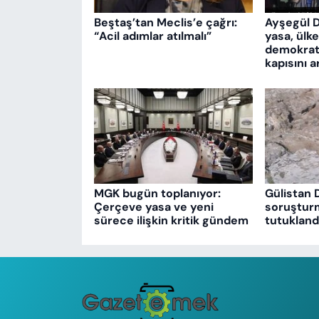
Beştaş’tan Meclis’e çağrı:
Ayşegül 
“Acil adımlar atılmalı”
yasa, ülk
demokrati
kapısını a
MGK bugün toplanıyor:
Gülistan 
Çerçeve yasa ve yeni
soruşturm
sürece ilişkin kritik gündem
tutukland