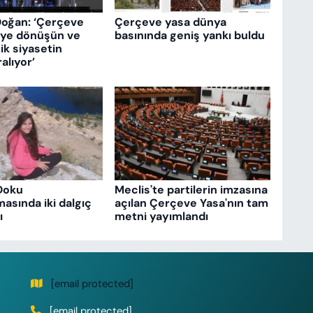
Doğan: ‘Çerçeve
Çerçeve yasa dünya
eye dönüşün ve
basınında geniş yankı buldu
k siyasetin
ralıyor’
Doku
Meclis'te partilerin imzasına
asında iki dalgıç
açılan Çerçeve Yasa'nın tam
ı
metni yayımlandı
[email protected]
[email protected]