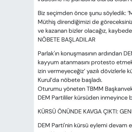
Biz seçimden önce şunu söyledik: ‘M
Müthiş direndiğimizi de göreceksini
ve kazanan bizler olacağız, kaybedece
NÖBETE BAŞLADILAR
Parlak'ın konuşmasının ardından DEM P
kayyum atanmasını protesto etmek iç
izin vermeyeceğiz’ yazılı dövizlerle
Kurul’da nöbete başladı.
Oturumu yöneten TBMM Başkanvekili
DEM Partililer kürsüden inmeyince bi
KÜRSÜ ÖNÜNDE KAVGA ÇIKTI: GEN
DEM Parti'nin kürsü eylemi devam ed