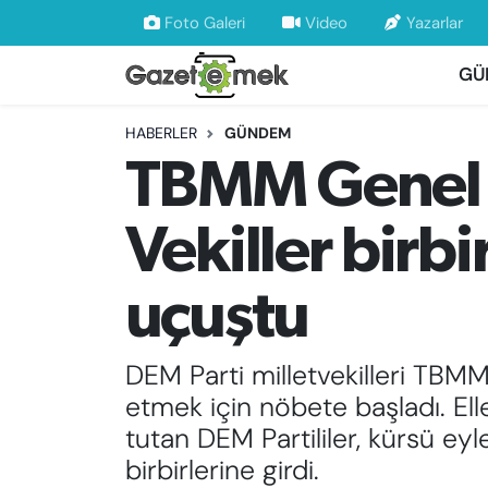
Foto Galeri
Video
Yazarlar
GÜ
DÜNYA
Nöbetçi Eczaneler
HABERLER
GÜNDEM
EKONOMİ
Hava Durumu
TBMM Genel 
EMEK HABERLERİ
İstanbul Namaz Vakitleri
Vekiller birb
YENİ MEDYADA EMEK GAZETECİLİĞİNİ
Trafik Durumu
GELİŞTİRMEK
uçuştu
Süper Lig Puan Durumu ve Fikstür
FAYDALI BİLGİLER
Tüm Manşetler
DEM Parti milletvekilleri TBM
GÜNDEM
etmek için nöbete başladı. Ell
Son Dakika Haberleri
tutan DEM Partililer, kürsü eyl
EĞİTİM
birbirlerine girdi.
Haber Arşivi