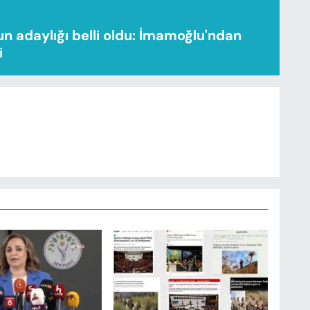
n adaylığı belli oldu: İmamoğlu'ndan
i