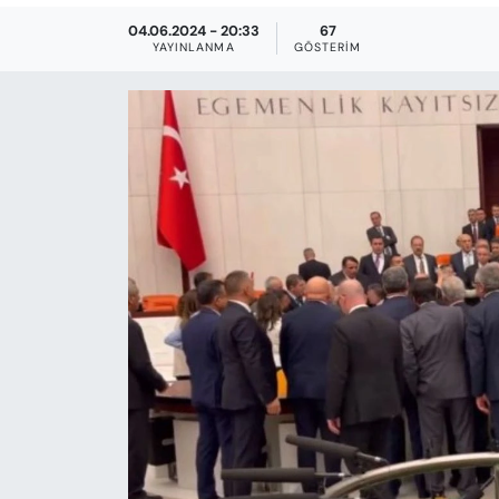
KADIN
04.06.2024 - 20:33
67
YAYINLANMA
GÖSTERIM
SAĞLIK
SPOR
KÜLTÜR-SANAT
MAGAZİN
ÖZEL HABER
YAZAR KÖŞESİ
SİYASET
VAN VE DİYARBAKIR HABERLERİ