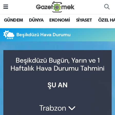
DÜNYA
Nöbetçi Eczaneler
GÜNDEM
DÜNYA
EKONOMİ
SİYASET
ÖZEL H
EKONOMİ
Hava Durumu
Beşikdüzü Hava Durumu
EMEK HABERLERİ
İstanbul Namaz Vakitleri
YENİ MEDYADA EMEK
Trafik Durumu
Beşikdüzü Bugün, Yarın ve 1
GAZETECİLİĞİNİ GELİŞTİRMEK
Haftalık Hava Durumu Tahmini
Süper Lig Puan Durumu ve Fikstür
FAYDALI BİLGİLER
ŞU AN
Tüm Manşetler
GÜNDEM
Son Dakika Haberleri
EĞİTİM
Trabzon
Haber Arşivi