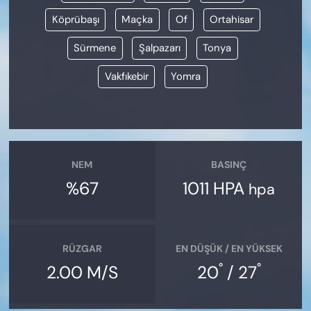
Köprübaşı
Maçka
Of
Ortahisar
Sürmene
Şalpazarı
Tonya
Vakfıkebir
Yomra
NEM
BASINÇ
%67
1011 HPA
hpa
RÜZGAR
EN DÜŞÜK / EN YÜKSEK
°
°
2.00 M/S
20
/ 27