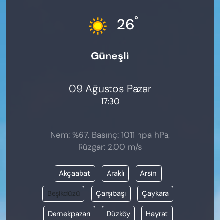
KADIN
°
26
SAĞLIK
Güneşli
SPOR
KÜLTÜR-SANAT
09 Ağustos Pazar
17:30
MAGAZİN
ÖZEL HABER
Nem: %67, Basınç: 1011 hpa hPa,
Rüzgar: 2.00 m/s
YAZAR KÖŞESİ
Akçaabat
Araklı
Arsin
SİYASET
Beşikdüzü
Çarşıbaşı
Çaykara
VAN VE DİYARBAKIR HABERLERİ
Dernekpazarı
Düzköy
Hayrat