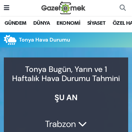
DÜNYA
Nöbetçi Eczaneler
GÜNDEM
DÜNYA
EKONOMİ
SİYASET
ÖZEL H
EKONOMİ
Hava Durumu
Tonya Hava Durumu
EMEK HABERLERİ
İstanbul Namaz Vakitleri
YENİ MEDYADA EMEK
Trafik Durumu
Tonya Bugün, Yarın ve 1
GAZETECİLİĞİNİ GELİŞTİRMEK
Haftalık Hava Durumu Tahmini
Süper Lig Puan Durumu ve Fikstür
FAYDALI BİLGİLER
ŞU AN
Tüm Manşetler
GÜNDEM
Son Dakika Haberleri
EĞİTİM
Trabzon
Haber Arşivi