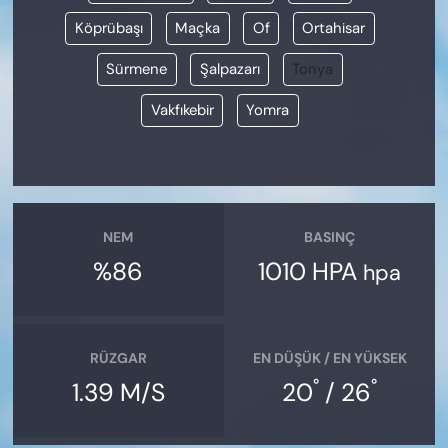
Köprübaşı
Maçka
Of
Ortahisar
Sürmene
Şalpazarı
Tonya
Vakfıkebir
Yomra
NEM
BASINÇ
%86
1010 HPA
hpa
RÜZGAR
EN DÜŞÜK / EN YÜKSEK
°
°
1.39 M/S
20
/ 26