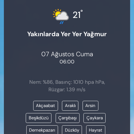
KADIN
°
21
SAĞLIK
Yakınlarda Yer Yer Yağmur
SPOR
KÜLTÜR-SANAT
07 Ağustos Cuma
06:00
MAGAZİN
ÖZEL HABER
Nem: %86, Basınç: 1010 hpa hPa,
Rüzgar: 1.39 m/s
YAZAR KÖŞESİ
Akçaabat
Araklı
Arsin
SİYASET
Beşikdüzü
Çarşıbaşı
Çaykara
VAN VE DİYARBAKIR HABERLERİ
Dernekpazarı
Düzköy
Hayrat