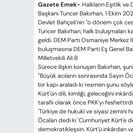
Gazete Emek-
Halkların Eşitlik v
Başkanı Tuncer Bakırhan, 1 Ekim 20
Devlet Bahçeli'nin "o dönem çok cesur
Tuncer Bakırhan, halk buluşmaları k
geldi. DEM Parti Osmaniye Merkez İl
buluşmasına DEM Parti Eş Genel Baş
Milletvekili Ali B
Sürece ilişkin konuşan Bakırhan, şunl
"Büyük acıların sonrasında Sayın Öcal
bir kapı araladı ki resmen şunu söyl
Kürt'ün dili, kimliği, geleceğini inkâ
taraflı olarak önce PKK'yı feshettirdi
'Türkiye de hukukî ve siyasi zemini h
Öcalan dedi ki 'Cumhuriyet Kürt'e de
demokratikleşsin. Kürt'ü inkârdan v