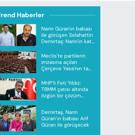
Trend Haberler
Narin Güran'ın babası
ile görüşen Selahattin
Demirtaş: Narin'in katili
Nevzat Bahtiyar'dır
Meclis'te partilerin
imzasına açılan
Çerçeve Yasa'nın tam
metni yayımlandı
MHP’li Feti Yıldız:
TBMM çatısı altında
özgün bir çözüm
modeli oluşturuldu
Demirtaş, Narin
Güran’ın babası Arif
Güran ile görüşecek