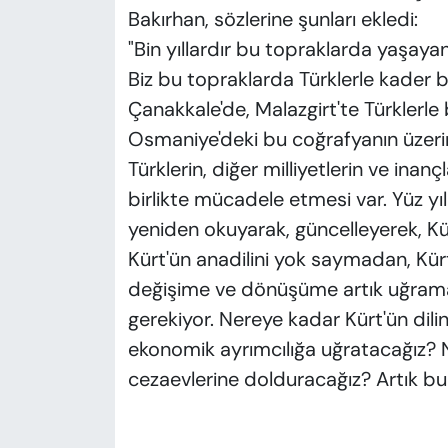
Bakırhan, sözlerine şunları ekledi:
"Bin yıllardır bu topraklarda yaşayan,
Biz bu topraklarda Türklerle kader bi
Çanakkale'de, Malazgirt'te Türklerle bi
Osmaniye'deki bu coğrafyanın üzerin
Türklerin, diğer milliyetlerin ve inançl
birlikte mücadele etmesi var. Yüz yıll
yeniden okuyarak, güncelleyerek, K
Kürt'ün anadilini yok saymadan, Kürt
değişime ve dönüşüme artık uğramal
gerekiyor. Nereye kadar Kürt'ün dilin
ekonomik ayrımcılığa uğratacağız? N
cezaevlerine dolduracağız? Artık b