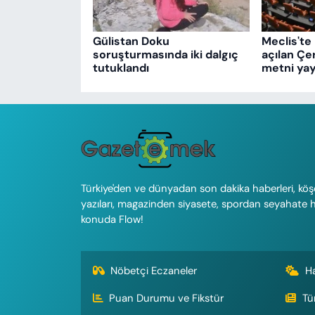
Gülistan Doku
Meclis'te 
soruşturmasında iki dalgıç
açılan Çe
tutuklandı
metni yay
Türkiye'den ve dünyadan son dakika haberleri, köş
yazıları, magazinden siyasete, spordan seyahate 
konuda Flow!
Nöbetçi Eczaneler
H
Puan Durumu ve Fikstür
Tü