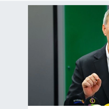
KADIN
SAĞLIK
SPOR
KÜLTÜR-SANAT
MAGAZİN
ÖZEL HABER
YAZAR KÖŞESİ
SİYASET
VAN VE DİYARBAKIR HABERLERİ