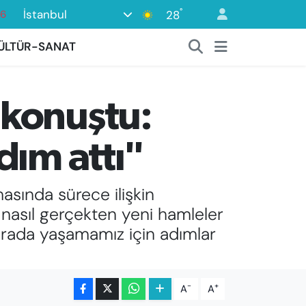
76
°
İstanbul
28
17
ÜLTÜR-SANAT
01
02
 konuştu:
44
4
dım attı"
sında sürece ilişkin
 nasıl gerçekten yeni hamleler
r arada yaşamamız için adımlar
-
+
A
A