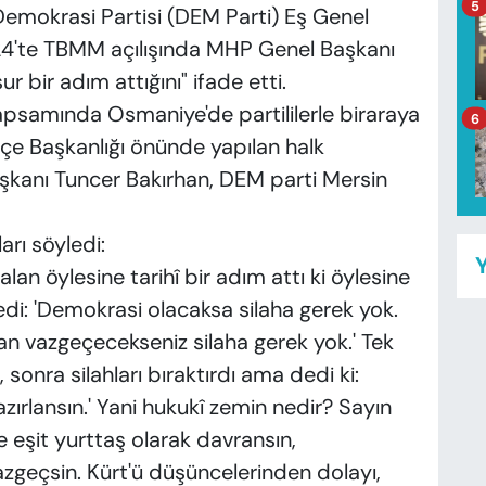
5
e Demokrasi Partisi (DEM Parti) Eş Genel
24'te TBMM açılışında MHP Genel Başkanı
 bir adım attığını" ifade etti.
apsamında Osmaniye'de partililerle biraraya
6
çe Başkanlığı önünde yapılan halk
kanı Tuncer Bakırhan, DEM parti Mersin
arı söyledi:
Y
an öylesine tarihî bir adım attı ki öylesine
edi: 'Demokrasi olacaksa silaha gerek yok.
rdan vazgeçecekseniz silaha gerek yok.' Tek
, sonra silahları bıraktırdı ama dedi ki:
azırlansın.' Yani hukukî zemin nedir? Sayın
 eşit yurttaş olarak davransın,
azgeçsin. Kürt'ü düşüncelerinden dolayı,