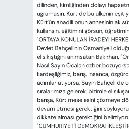
dilinden, kimliğinden dolayı hapset
uğramasın. Kürt de bu ülkenin eşit yu
Kürt'ün anadili onun annesinin ak sü
kullansın, eğitimini görsün, öğretimin
"ORTAYA KONULAN İRADEYİ HERKE
Devlet Bahçeli'nin Osmaniyeli olduğ
el sıkıştığını anımsatan Bakırhan, "
Nasıl Sayın Öcalan ezber bozuyorsa,
kardeşliğimiz, barış, insanca, özgü
adımlar atıyorsa, Sayın Bahçeli de 
sıralarımıza gelerek, bizimle el sıkı
barışa, Kürt meselesini çözmeye dön
devam etmesi gerektiğini söylüyoruz
dikkate alması gerektiğini belirtiyor
"CUMHURİYET'İ DEMOKRATİKLEŞTİ