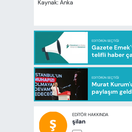
Kaynak: Anka
EDITÖRÜN SEÇTIĞI
Gazete Emek'te
telifli haber ç
EDITÖRÜN SEÇTIĞI
Murat Kurum'u
paylaşım geld
EDITÖR HAKKINDA
şilan