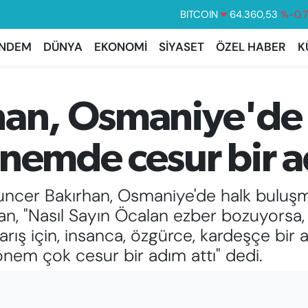
BITCOIN
64.360,53
%-0.
DOLAR
47,7069
%0.
NDEM
DÜNYA
EKONOMİ
SİYASET
ÖZEL HABER
K
EURO
55,0265
%0.
STERLİN
64,1897
%0.
han, Osmaniye'de
GRAM ALTIN
6574.81
%1.
BİST100
13.887
%6
nemde cesur bir a
ncer Bakırhan, Osmaniye'de halk buluşma
an, "Nasıl Sayın Öcalan ezber bozuyorsa,
 barış için, insanca, özgürce, kardeşçe bi
önem çok cesur bir adım attı" dedi.