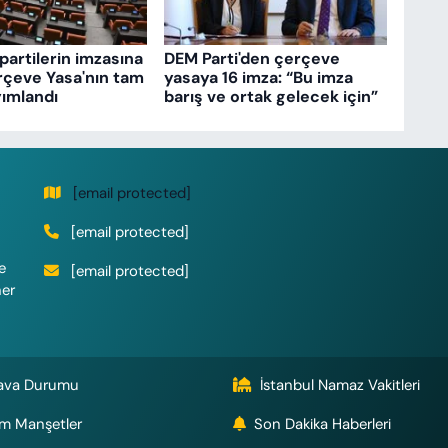
partilerin imzasına
DEM Parti'den çerçeve
rçeve Yasa'nın tam
yasaya 16 imza: “Bu imza
ımlandı
barış ve ortak gelecek için”
[email protected]
[email protected]
e
[email protected]
her
ava Durumu
İstanbul Namaz Vakitleri
m Manşetler
Son Dakika Haberleri