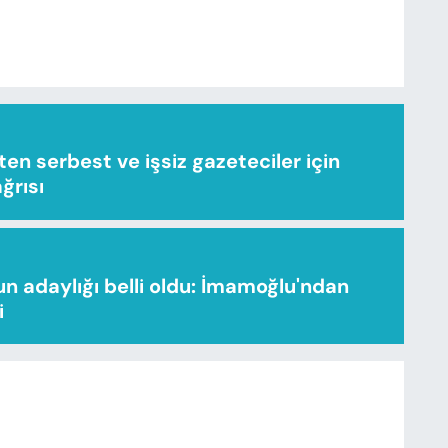
n serbest ve işsiz gazeteciler için
ağrısı
n adaylığı belli oldu: İmamoğlu'ndan
i