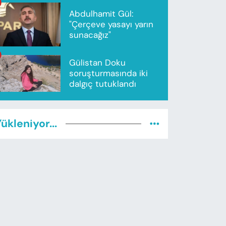
Abdulhamit Gül:
"Çerçeve yasayı yarın
sunacağız"
Gülistan Doku
soruşturmasında iki
dalgıç tutuklandı
ükleniyor...