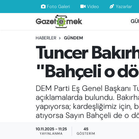
Foto Galeri
Video
Yazarlar
GÜ
DÜNYA
Nöbetçi Eczaneler
HABERLER
GÜNDEM
EKONOMİ
Hava Durumu
Tuncer Bakır
EMEK HABERLERİ
İstanbul Namaz Vakitleri
"Bahçeli o dö
YENİ MEDYADA EMEK GAZETECİLİĞİNİ
Trafik Durumu
GELİŞTİRMEK
DEM Parti Eş Genel Başkanı Tu
Süper Lig Puan Durumu ve Fikstür
FAYDALI BİLGİLER
açıklamalarda bulundu. Bakırh
Tüm Manşetler
yapıyorsa; kardeşliğimiz için,
GÜNDEM
atıyorsa Sayın Bahçeli de o d
Son Dakika Haberleri
EĞİTİM
10.11.2025 - 11:25
45
Haber Arşivi
YAYINLANMA
GÖSTERIM