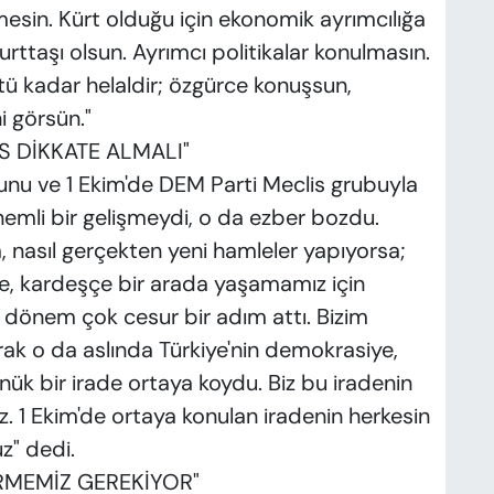
mesin. Kürt olduğu için ekonomik ayrımcılığa
rttaşı olsun. Ayrımcı politikalar konulmasın.
tü kadar helaldir; özgürce konuşsun,
i görsün."
S DİKKATE ALMALI"
unu ve 1 Ekim'de DEM Parti Meclis grubuyla
Önemli bir gelişmeydi, o da ezber bozdu.
 nasıl gerçekten yeni hamleler yapıyorsa;
rce, kardeşçe bir arada yaşamamız için
o dönem çok cesur bir adım attı. Bizim
şarak o da aslında Türkiye'nin demokrasiye,
ük bir irade ortaya koydu. Biz bu iradenin
. 1 Ekim'de ortaya konulan iradenin herkesin
uz" dedi.
RMEMİZ GEREKİYOR"