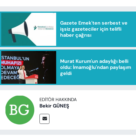
Gazete Emek'ten serbest ve
işsiz gazeteciler için telifli
haber çağrısı
Murat Kurum'un adaylığı belli
oldu: İmamoğlu'ndan paylaşım
geldi
EDITÖR HAKKINDA
Bekir GÜNEŞ