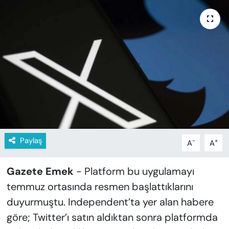
KADIN
SAĞLIK
SPOR
KÜLTÜR-SANAT
MAGAZİN
ÖZEL HABER
Paylaş
-
+
A
A
YAZAR KÖŞESİ
Gazete Emek
- Platform bu uygulamayı
temmuz ortasında resmen başlattıklarını
SİYASET
duyurmuştu. Independent’ta yer alan habere
VAN VE DİYARBAKIR HABERLERİ
göre; Twitter’ı satın aldıktan sonra platformda