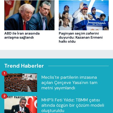
ABD ile İran arasında
Paşinyan seçim zaferini
anlaşma sağlandı
duyurdu: Kazanan Ermeni
halkı oldu
Trend Haberler
1
Meclis'te partilerin imzasına
açılan Çerçeve Yasa'nın tam
metni yayımlandı
2
MHP’li Feti Yıldız: TBMM çatısı
altında özgün bir çözüm modeli
oluşturuldu