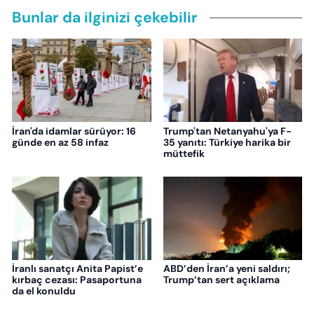
Bunlar da ilginizi çekebilir
İran'da idamlar sürüyor: 16
Trump'tan Netanyahu'ya F-
günde en az 58 infaz
35 yanıtı: Türkiye harika bir
müttefik
İranlı sanatçı Anita Papist’e
ABD’den İran’a yeni saldırı;
kırbaç cezası: Pasaportuna
Trump’tan sert açıklama
da el konuldu