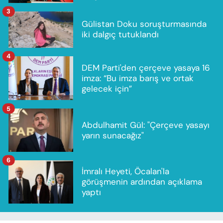
3
Gülistan Doku soruşturmasında
iki dalgıç tutuklandı
4
DEM Parti'den çerçeve yasaya 16
imza: “Bu imza barış ve ortak
gelecek için”
5
Abdulhamit Gül: "Çerçeve yasayı
yarın sunacağız"
6
İmralı Heyeti, Öcalan'la
görüşmenin ardından açıklama
yaptı