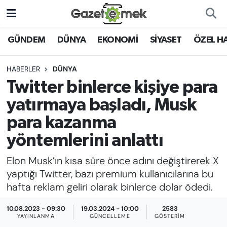
DÜNYA
Nöbetçi Eczaneler
GÜNDEM
DÜNYA
EKONOMİ
SİYASET
ÖZEL H
EKONOMİ
Hava Durumu
HABERLER
DÜNYA
Twitter binlerce kişiye para
EMEK HABERLERİ
İstanbul Namaz Vakitleri
yatırmaya başladı, Musk
YENİ MEDYADA EMEK
Trafik Durumu
para kazanma
GAZETECİLİĞİNİ GELİŞTİRMEK
yöntemlerini anlattı
Süper Lig Puan Durumu ve Fikstür
FAYDALI BİLGİLER
Elon Musk’ın kısa süre önce adını değiştirerek X
Tüm Manşetler
yaptığı Twitter, bazı premium kullanıcılarına bu
GÜNDEM
hafta reklam geliri olarak binlerce dolar ödedi.
Son Dakika Haberleri
EĞİTİM
10.08.2023 - 09:30
19.03.2024 - 10:00
2583
YAYINLANMA
GÜNCELLEME
GÖSTERIM
Haber Arşivi