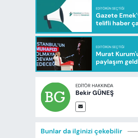
EDITÖRÜN SEÇTIĞI
Gazete Emek'te
telifli haber ç
EDITÖRÜN SEÇTIĞI
Murat Kurum'u
paylaşım geld
EDITÖR HAKKINDA
Bekir GÜNEŞ
Bunlar da ilginizi çekebilir