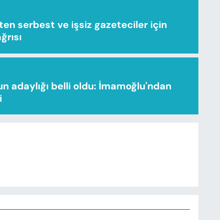
n serbest ve işsiz gazeteciler için
ağrısı
n adaylığı belli oldu: İmamoğlu'ndan
i