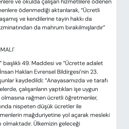
nlere ve okulda çalışan hizmetlilere ödenen
enlere ödenmediği aktarılarak, “Ücretli
şamış ve kendilerine tayin hakkı da
zminatından da mahrum bırakılmışlardır”
MALI'
 başlıklı 49. Maddesi ve “Ücrette adalet
İnsan Hakları Evrensel Bildirgesi’nin 23.
şunlar kaydedildi: “Anayasamızda ve tarafı
erde, çalışanların yaptıkları işe uygun
miş olmasına rağmen ücretli öğretmenler,
ısında nispeten düşük ücretler ile
etmenlerin mağduriyetine yol açarak mesleki
olmaktadır. Ülkemizin geleceği