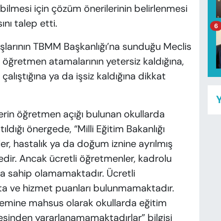
bilmesi için çözüm önerilerinin belirlenmesi
nı talep etti.
6
adaşlarının TBMM Başkanlığı’na sunduğu Meclis
 öğretmen atamalarının yetersiz kaldığına,
alıştığına ya da işsiz kaldığına dikkat
Y
in öğretmen açığı bulunan okullarda
tıldığı önergede, “Milli Eğitim Bakanlığı
er, hastalık ya da doğum iznine ayrılmış
dir. Ancak ücretli öğretmenler, kadrolu
ra sahip olamamaktadır. Ücretli
ta ve hizmet puanları bulunmamaktadır.
nemine mahsus olarak okullarda eğitim
esinden yararlanamamaktadırlar” bilgisi