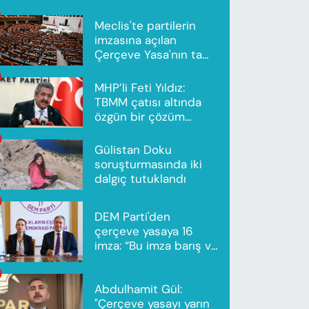
Meclis'te partilerin
imzasına açılan
Çerçeve Yasa'nın tam
metni yayımlandı
MHP’li Feti Yıldız:
TBMM çatısı altında
özgün bir çözüm
modeli oluşturuldu
Gülistan Doku
soruşturmasında iki
dalgıç tutuklandı
DEM Parti'den
çerçeve yasaya 16
imza: “Bu imza barış ve
ortak gelecek için”
Abdulhamit Gül:
"Çerçeve yasayı yarın