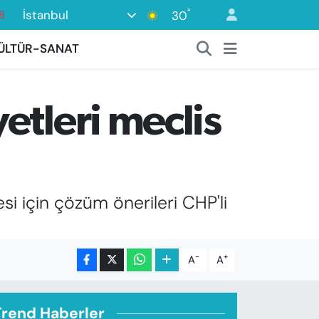
°
İstanbul
30
8
2
ÜLTÜR-SANAT
8
3
etleri meclis
4
8
si için çözüm önerileri CHP'li
-
+
A
A
Trend Haberler