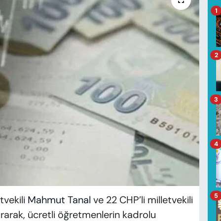
1
2
3
4
5
tvekili
Mahmut Tanal
ve 22 CHP’li milletvekili
arak, ücretli öğretmenlerin kadrolu