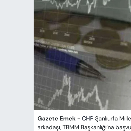
KADIN
SAĞLIK
SPOR
KÜLTÜR-SANAT
MAGAZİN
ÖZEL HABER
YAZAR KÖŞESİ
SİYASET
Gazete Emek
-
CHP
Şanlıurfa Mille
VAN VE DİYARBAKIR HABERLERİ
arkadaşı, TBMM Başkanlığı’na başvur