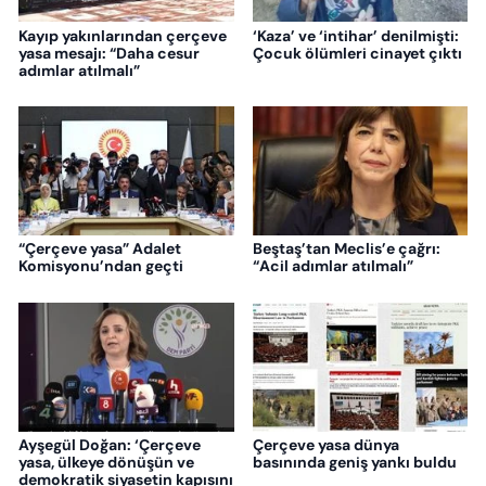
Kayıp yakınlarından çerçeve
‘Kaza’ ve ‘intihar’ denilmişti:
yasa mesajı: “Daha cesur
Çocuk ölümleri cinayet çıktı
adımlar atılmalı”
“Çerçeve yasa” Adalet
Beştaş’tan Meclis’e çağrı:
Komisyonu’ndan geçti
“Acil adımlar atılmalı”
Ayşegül Doğan: ‘Çerçeve
Çerçeve yasa dünya
yasa, ülkeye dönüşün ve
basınında geniş yankı buldu
demokratik siyasetin kapısını