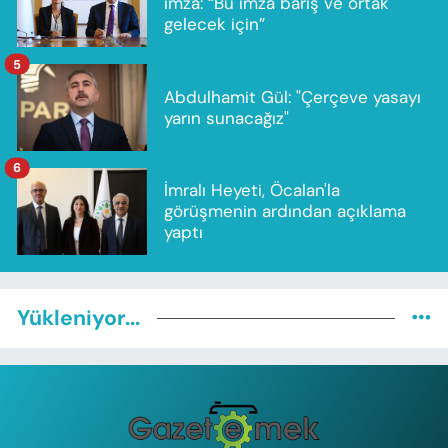
imza: “Bu imza barış ve ortak
gelecek için”
5
Abdulhamit Gül: "Çerçeve yasayı
yarın sunacağız"
6
İmralı Heyeti, Öcalan'la
görüşmenin ardından açıklama
yaptı
Yükleniyor...