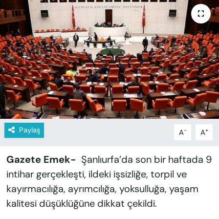
KADIN
SAĞLIK
SPOR
KÜLTÜR-SANAT
MAGAZİN
ÖZEL HABER
Paylaş
-
+
A
A
YAZAR KÖŞESİ
Gazete Emek-
Şanlıurfa’da son bir haftada 9
intihar gerçekleşti, ildeki işsizliğe, torpil ve
SİYASET
kayırmacılığa, ayrımcılığa, yoksulluğa, yaşam
kalitesi düşüklüğüne dikkat çekildi.
VAN VE DİYARBAKIR HABERLERİ