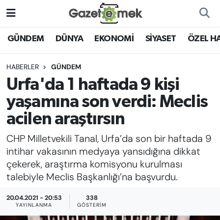
DÜNYA
Nöbetçi Eczaneler
GÜNDEM
DÜNYA
EKONOMİ
SİYASET
ÖZEL H
EKONOMİ
Hava Durumu
HABERLER
GÜNDEM
Urfa'da 1 haftada 9 kişi
EMEK HABERLERİ
İstanbul Namaz Vakitleri
yaşamına son verdi: Meclis
YENİ MEDYADA EMEK
Trafik Durumu
acilen araştırsın
GAZETECİLİĞİNİ GELİŞTİRMEK
CHP Milletvekili Tanal, Urfa’da son bir haftada 9
Süper Lig Puan Durumu ve Fikstür
FAYDALI BİLGİLER
intihar vakasının medyaya yansıdığına dikkat
Tüm Manşetler
çekerek, araştırma komisyonu kurulması
GÜNDEM
talebiyle Meclis Başkanlığı’na başvurdu.
Son Dakika Haberleri
20.04.2021 - 20:53
338
EĞİTİM
YAYINLANMA
GÖSTERIM
Haber Arşivi