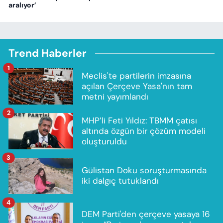
aralıyor’
Trend Haberler
1
Meclis'te partilerin imzasına
açılan Çerçeve Yasa'nın tam
metni yayımlandı
2
MHP’li Feti Yıldız: TBMM çatısı
altında özgün bir çözüm modeli
oluşturuldu
3
Gülistan Doku soruşturmasında
iki dalgıç tutuklandı
4
DEM Parti'den çerçeve yasaya 16