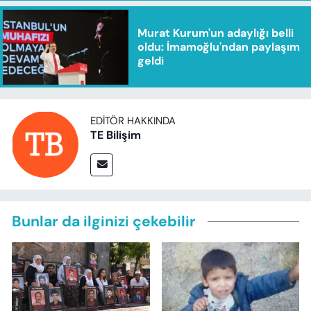
Murat Kurum'un adaylığı belli
oldu: İmamoğlu'ndan paylaşım
geldi
EDITÖR HAKKINDA
TE Bilişim
Bunlar da ilginizi çekebilir