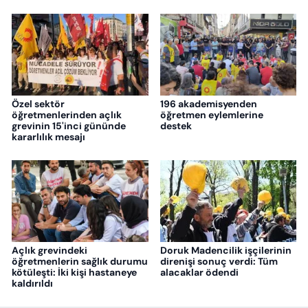
Özel sektör
196 akademisyenden
öğretmenlerinden açlık
öğretmen eylemlerine
grevinin 15'inci gününde
destek
kararlılık mesajı
Açlık grevindeki
Doruk Madencilik işçilerinin
öğretmenlerin sağlık durumu
direnişi sonuç verdi: Tüm
kötüleşti: İki kişi hastaneye
alacaklar ödendi
kaldırıldı