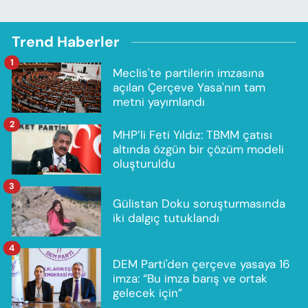
Trend Haberler
1
Meclis'te partilerin imzasına
açılan Çerçeve Yasa'nın tam
metni yayımlandı
2
MHP’li Feti Yıldız: TBMM çatısı
altında özgün bir çözüm modeli
oluşturuldu
3
Gülistan Doku soruşturmasında
iki dalgıç tutuklandı
4
DEM Parti'den çerçeve yasaya 16
imza: “Bu imza barış ve ortak
gelecek için”