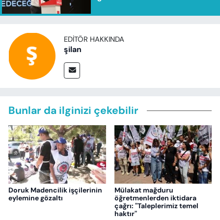
EDITÖR HAKKINDA
şilan
Bunlar da ilginizi çekebilir
Doruk Madencilik işçilerinin
Mülakat mağduru
eylemine gözaltı
öğretmenlerden iktidara
çağrı: "Taleplerimiz temel
haktır"