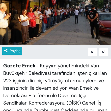
KADIN
SAĞLIK
SPOR
KÜLTÜR-SANAT
Paylaş
-
+
A
A
MAGAZİN
Gazete Emek-
Kayyım yönetimindeki Van
ÖZEL HABER
Büyükşehir Belediyesi tarafından işten çıkarılan
YAZAR KÖŞESİ
223 işçinin direnişi yürüyüş, oturma eylemi ve
insan zinciri ile devam ediyor. Wan Emek ve
SİYASET
Demokrasi Platformu ile Devrimci İşçi
Sendikaları Konfederasyonu (DİSK) Genel-İş
VAN VE DİYARBAKIR HABERLERİ
öncülüğünde Cumhuriyet Caddesinde bulunan