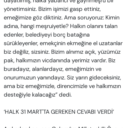
dayatılmış, halka yabancı ve gayrimeşru bir
yönetimsiniz. Bizim işimizi gasp ettiniz,
emeğimize göz diktiniz. Ama soruyoruz: Kimin
adına, hangi meşruiyetle? Halkın olanını talan
edenler, belediyeyi borç batağına
sürükleyenler, emekçinin ekmeğine el uzatanlar
biz değiliz, sizsiniz. Bizim alnımız açık, yüzümüz
pak, halkımızın vicdanında yerimiz vardır. Biz
buradayız, alanlardayız, emeğimizin ve
onurumuzun yanındayız. Siz yarın gideceksiniz,
ama biz emeğimizle, direncimizle ve halkımızın
desteğiyle kalacağız” dedi.
‘HALK 31 MART'TA GEREKEN CEVABI VERDİ’