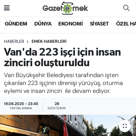
DÜNYA
Nöbetçi Eczaneler
GÜNDEM
DÜNYA
EKONOMİ
SİYASET
ÖZEL H
EKONOMİ
Hava Durumu
HABERLER
EMEK HABERLERİ
Van'da 223 işçi için insan
EMEK HABERLERİ
İstanbul Namaz Vakitleri
zinciri oluşturuldu
YENİ MEDYADA EMEK
Trafik Durumu
Van Büyükşehir Belediyesi tarafından işten
GAZETECİLİĞİNİ GELİŞTİRMEK
çıkarılan 223 işçinin direnişi yürüyüş, oturma
Süper Lig Puan Durumu ve Fikstür
eylemi ve insan zinciri ile devam ediyor.
FAYDALI BİLGİLER
Tüm Manşetler
19.08.2025 - 23:45
28
GÜNDEM
YAYINLANMA
GÖSTERIM
Son Dakika Haberleri
EĞİTİM
Haber Arşivi