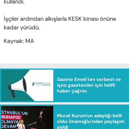
kullandı.
İşçiler ardından alkışlarla KESK binası önüne
kadar yürüdü.
Kaynak: MA
Gazete Emek'ten serbest ve
işsiz gazeteciler için telifli
haber çağrısı
Murat Kurum'un adaylığı belli
oldu: İmamoğlu'ndan paylaşım
geldi