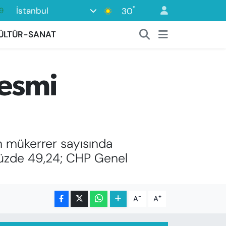
°
İstanbul
30
6
2
ÜLTÜR-SANAT
2
2
Resmi
8
9
n mükerrer sayısında
yüzde 49,24; CHP Genel
-
+
A
A