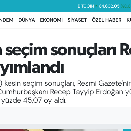
DOLAR
47,6006
%0.0
EURO
55,0250
%0.0
NDEM
DÜNYA
EKONOMİ
SİYASET
ÖZEL HABER
K
STERLİN
64,2398
%0.
GRAM ALTIN
6513.94
%0.3
 seçim sonuçları 
BİST100
13.768
%4
BITCOIN
64.602,05
%0.6
yımlandı
 kesin seçim sonuçları, Resmi Gazete'ni
i Cumhurbaşkanı Recep Tayyip Erdoğan 
 yüzde 45,07 oy aldı.