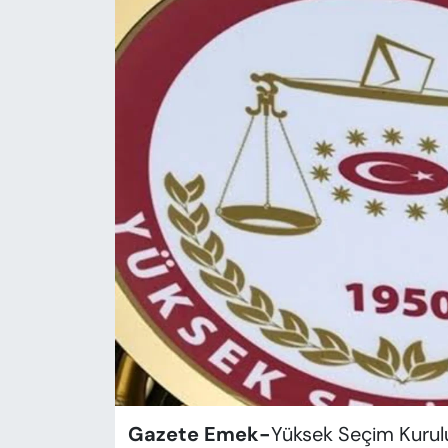
KADIN
SAĞLIK
SPOR
KÜLTÜR-SANAT
MAGAZİN
ÖZEL HABER
YAZAR KÖŞESİ
SİYASET
VAN VE DİYARBAKIR HABERLERİ
Gazete Emek-
Yüksek Seçim Kurul