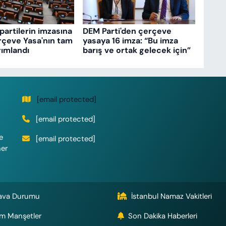
partilerin imzasına
DEM Parti'den çerçeve
rçeve Yasa'nın tam
yasaya 16 imza: “Bu imza
ımlandı
barış ve ortak gelecek için”
[email protected]
[email protected]
e
[email protected]
her
ava Durumu
İstanbul Namaz Vakitleri
m Manşetler
Son Dakika Haberleri