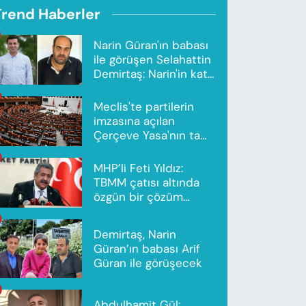
Trend Haberler
Narin Güran'ın babası
ile görüşen Selahattin
Demirtaş: Narin'in katili
Nevzat Bahtiyar'dır
Meclis'te partilerin
imzasına açılan
Çerçeve Yasa'nın tam
metni yayımlandı
MHP’li Feti Yıldız:
TBMM çatısı altında
özgün bir çözüm
modeli oluşturuldu
Demirtaş, Narin
Güran’ın babası Arif
Güran ile görüşecek
Abdulhamit Gül: