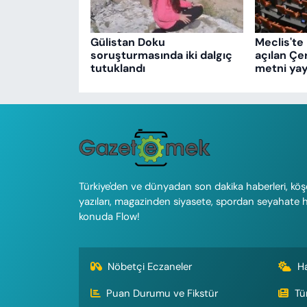
Gülistan Doku
Meclis'te 
soruşturmasında iki dalgıç
açılan Çe
tutuklandı
metni yay
Türkiye'den ve dünyadan son dakika haberleri, köş
yazıları, magazinden siyasete, spordan seyahate 
konuda Flow!
Nöbetçi Eczaneler
H
Puan Durumu ve Fikstür
Tü