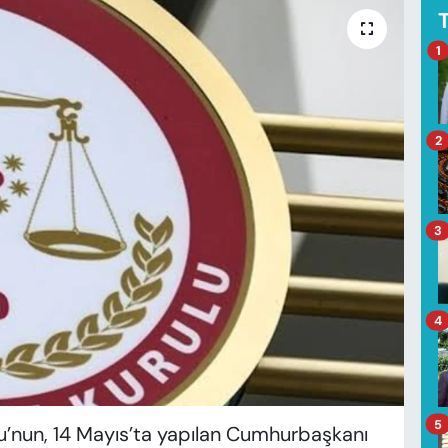
1
2
3
4
5
u’nun, 14 Mayıs’ta yapılan Cumhurbaşkanı