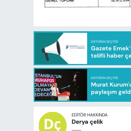
EDITÖRÜN SEÇTIĞI
Gazete Emek'te
telifli haber ç
EDITÖRÜN SEÇTIĞI
Murat Kurum'u
paylaşım geld
EDITÖR HAKKINDA
Derya çelik