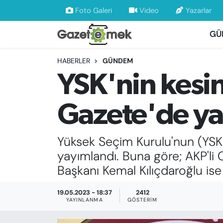
Foto Galeri
Video
Yazarlar
GÜ
DÜNYA
Nöbetçi Eczaneler
HABERLER
GÜNDEM
EKONOMİ
Hava Durumu
YSK'nin kesin
EMEK HABERLERİ
İstanbul Namaz Vakitleri
Gazete'de ya
YENİ MEDYADA EMEK GAZETECİLİĞİNİ
Trafik Durumu
GELİŞTİRMEK
Yüksek Seçim Kurulu'nun (YSK)
Süper Lig Puan Durumu ve Fikstür
FAYDALI BİLGİLER
yayımlandı. Buna göre; AKP'l
Tüm Manşetler
Başkanı Kemal Kılıçdaroğlu ise
GÜNDEM
Son Dakika Haberleri
19.05.2023 - 18:37
2412
YAYINLANMA
GÖSTERIM
EĞİTİM
Haber Arşivi