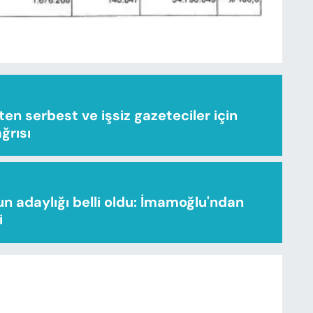
n serbest ve işsiz gazeteciler için
ağrısı
n adaylığı belli oldu: İmamoğlu'ndan
i