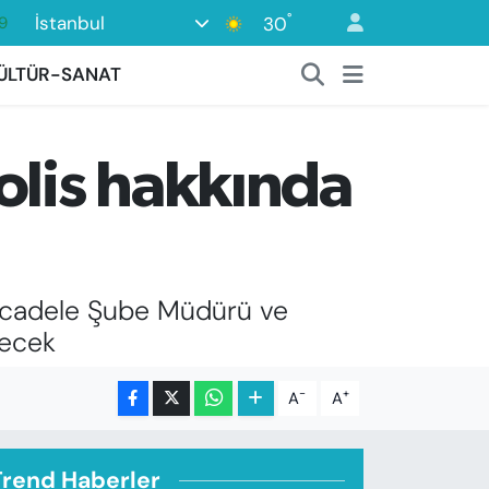
°
İstanbul
30
6
1
ÜLTÜR-SANAT
1
9
olis hakkında
8
Mücadele Şube Müdürü ve
lecek
-
+
A
A
Trend Haberler