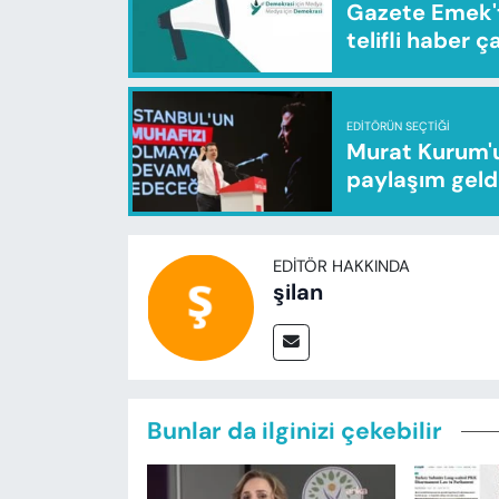
Gazete Emek'te
telifli haber ç
EDITÖRÜN SEÇTIĞI
Murat Kurum'u
paylaşım geld
EDITÖR HAKKINDA
şilan
Bunlar da ilginizi çekebilir