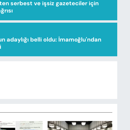
n serbest ve işsiz gazeteciler için
ağrısı
n adaylığı belli oldu: İmamoğlu'ndan
i