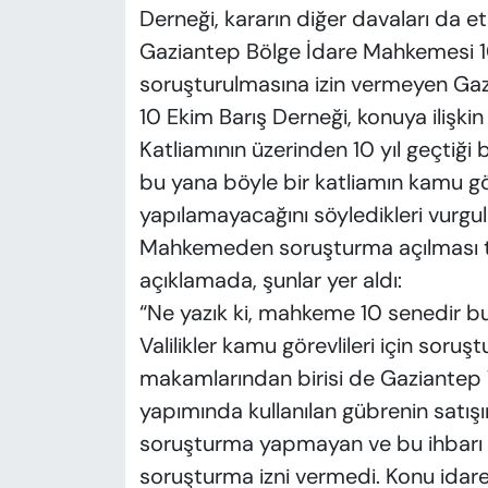
Derneği, kararın diğer davaları da etk
Gaziantep Bölge İdare Mahkemesi 10
soruşturulmasına izin vermeyen Gazian
10 Ekim Barış Derneği, konuya ilişkin
Katliamının üzerinden 10 yıl geçtiği 
bu yana böyle bir katliamın kamu gör
yapılamayacağını söyledikleri vurgul
Mahkemeden soruşturma açılması ta
açıklamada, şunlar yer aldı:
“Ne yazık ki, mahkeme 10 senedir bu
Valilikler kamu görevlileri için soruş
makamlarından birisi de Gaziantep V
yapımında kullanılan gübrenin satış
soruşturma yapmayan ve bu ihbarı g
soruşturma izni vermedi. Konu idar