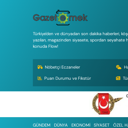
Türkiye'den ve dünyadan son dakika haberleri, köş
yazıları, magazinden siyasete, spordan seyahate 
konuda Flow!
Nöbetçi Eczaneler
H
Puan Durumu ve Fikstür
Tü
GÜNDEM
DÜNYA
EKONOMİ
SİYASET
ÖZEL H