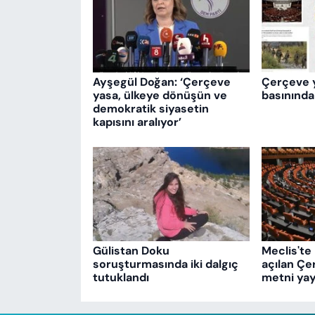
Ayşegül Doğan: ‘Çerçeve
Çerçeve 
yasa, ülkeye dönüşün ve
basınında
demokratik siyasetin
kapısını aralıyor’
Gülistan Doku
Meclis'te 
soruşturmasında iki dalgıç
açılan Çe
tutuklandı
metni yay