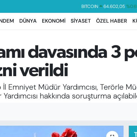
DOLAR
47,5986
%0.0
EURO
55,0700
%0.
NDEM
DÜNYA
EKONOMİ
SİYASET
ÖZEL HABER
K
STERLİN
64,2438
%0.2
GRAM ALTIN
6518.23
%0.3
iamı davasında 3 p
BİST100
13.768
%4
ni verildi
 İl Emniyet Müdür Yardımcısı, Terörle 
Yardımcısı hakkında soruşturma açılabi