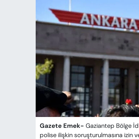
KADIN
SAĞLIK
SPOR
KÜLTÜR-SANAT
MAGAZİN
ÖZEL HABER
YAZAR KÖŞESİ
SİYASET
Gazete Emek-
Gaziantep Bölge İd
VAN VE DİYARBAKIR HABERLERİ
polise ilişkin soruşturulmasına izin v