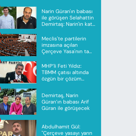
Narin Güran'ın babası
ile görüşen Selahattin
Demirtaş: Narin'in katili
Nevzat Bahtiyar'dır
Meclis'te partilerin
imzasına açılan
Çerçeve Yasa'nın tam
metni yayımlandı
MHP’li Feti Yıldız:
TBMM çatısı altında
özgün bir çözüm
modeli oluşturuldu
Demirtaş, Narin
Güran’ın babası Arif
Güran ile görüşecek
Abdulhamit Gül:
"Çerçeve yasayı yarın