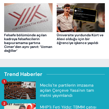
Felsefe bölümünde açılan
Üniversite yurdunda Kürt ve
kadroya felsefecilerin
Alevi olduğu için bir
başvuramama şartına
öğrenciye işkence yapıldı
Cimer’den aynı yanıt: ‘Uzman
değiller’
Trend Haberler
1
Meclis'te partilerin imzasına
açılan Çerçeve Yasa'nın tam
metni yayımlandı
2
MHP’li Feti Yıldız: TBMM çatısı