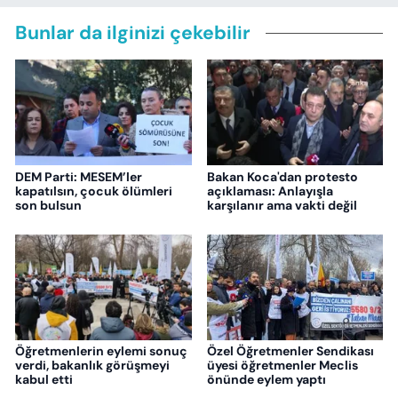
Bunlar da ilginizi çekebilir
DEM Parti: MESEM’ler
Bakan Koca'dan protesto
kapatılsın, çocuk ölümleri
açıklaması: Anlayışla
son bulsun
karşılanır ama vakti değil
Öğretmenlerin eylemi sonuç
Özel Öğretmenler Sendikası
verdi, bakanlık görüşmeyi
üyesi öğretmenler Meclis
kabul etti
önünde eylem yaptı