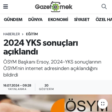
DÜNYA
Nöbetçi Eczaneler
GÜNDEM
DÜNYA
EKONOMİ
SİYASET
ÖZEL H
EKONOMİ
Hava Durumu
HABERLER
EĞİTİM
2024 YKS sonuçları
EMEK HABERLERİ
İstanbul Namaz Vakitleri
açıklandı
YENİ MEDYADA EMEK
Trafik Durumu
ÖSYM Başkanı Ersoy, 2024-YKS sonuçlarının
GAZETECİLİĞİNİ GELİŞTİRMEK
ÖSYM'nin internet adresinden açıklandığını
Süper Lig Puan Durumu ve Fikstür
bildirdi
FAYDALI BİLGİLER
Tüm Manşetler
16.07.2024 - 09:28
20
GÜNDEM
YAYINLANMA
GÖSTERIM
Son Dakika Haberleri
EĞİTİM
Haber Arşivi