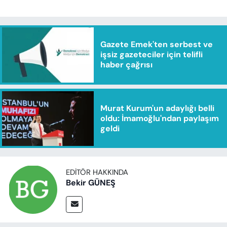
Gazete Emek'ten serbest ve
işsiz gazeteciler için telifli
haber çağrısı
Murat Kurum'un adaylığı belli
oldu: İmamoğlu'ndan paylaşım
geldi
EDITÖR HAKKINDA
Bekir GÜNEŞ