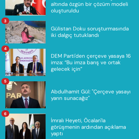
altında özgün bir çözüm modeli
oluşturuldu
3
Gülistan Doku soruşturmasında
iki dalgıç tutuklandı
4
DEM Parti'den çerçeve yasaya 16
imza: “Bu imza barış ve ortak
gelecek için”
5
Abdulhamit Gül: "Çerçeve yasayı
yarın sunacağız"
6
İmralı Heyeti, Öcalan'la
görüşmenin ardından açıklama
yaptı