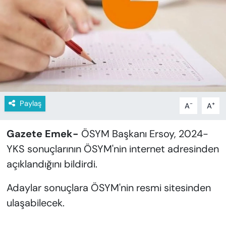
KADIN
SAĞLIK
SPOR
KÜLTÜR-SANAT
Paylaş
-
+
A
A
MAGAZİN
Gazete Emek-
ÖSYM Başkanı Ersoy, 2024-
ÖZEL HABER
YKS sonuçlarının ÖSYM'nin internet adresinden
YAZAR KÖŞESİ
açıklandığını bildirdi.
SİYASET
Adaylar sonuçlara ÖSYM'nin resmi sitesinden
ulaşabilecek.
VAN VE DİYARBAKIR HABERLERİ