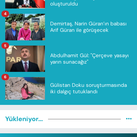
oluşturuldu
4
Demirtaş, Narin Güran’ın babası
Arif Güran ile görüşecek
5
Abdulhamit Gül: "Çerçeve yasayı
yarın sunacağız"
6
Gülistan Doku soruşturmasında
iki dalgıç tutuklandı
Yükleniyor...