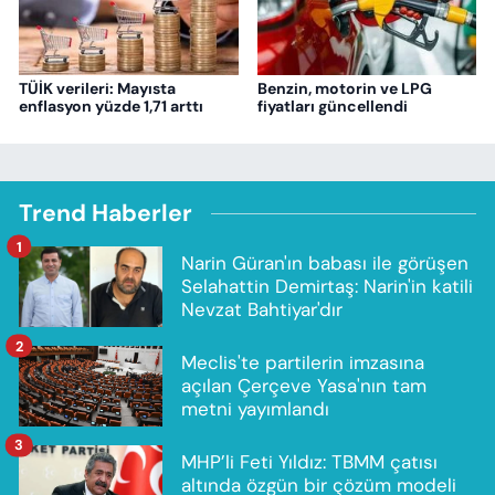
TÜİK verileri: Mayısta
Benzin, motorin ve LPG
enflasyon yüzde 1,71 arttı
fiyatları güncellendi
Trend Haberler
1
Narin Güran'ın babası ile görüşen
Selahattin Demirtaş: Narin'in katili
Nevzat Bahtiyar'dır
2
Meclis'te partilerin imzasına
açılan Çerçeve Yasa'nın tam
metni yayımlandı
3
MHP’li Feti Yıldız: TBMM çatısı
altında özgün bir çözüm modeli