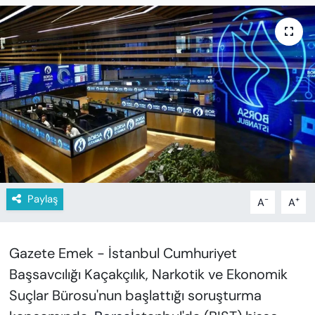
KADIN
SAĞLIK
SPOR
KÜLTÜR-SANAT
MAGAZİN
ÖZEL HABER
Paylaş
-
+
A
A
YAZAR KÖŞESİ
Gazete Emek - İstanbul Cumhuriyet
SİYASET
Başsavcılığı Kaçakçılık, Narkotik ve Ekonomik
VAN VE DİYARBAKIR HABERLERİ
Suçlar Bürosu'nun başlattığı soruşturma