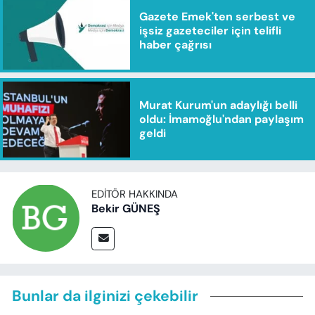
Gazete Emek'ten serbest ve
işsiz gazeteciler için telifli
haber çağrısı
Murat Kurum'un adaylığı belli
oldu: İmamoğlu'ndan paylaşım
geldi
EDITÖR HAKKINDA
Bekir GÜNEŞ
Bunlar da ilginizi çekebilir