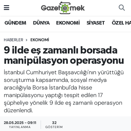
DÜNYA
Nöbetçi Eczaneler
GÜNDEM
DÜNYA
EKONOMİ
SİYASET
ÖZEL H
EKONOMİ
Hava Durumu
HABERLER
EKONOMİ
9 ilde eş zamanlı borsada
EMEK HABERLERİ
İstanbul Namaz Vakitleri
manipülasyon operasyonu
YENİ MEDYADA EMEK
Trafik Durumu
İstanbul Cumhuriyet Başsavcılığı'nın yürüttüğü
GAZETECİLİĞİNİ GELİŞTİRMEK
soruşturma kapsamında, sosyal medya
Süper Lig Puan Durumu ve Fikstür
aracılığıyla Borsa İstanbul'da hisse
FAYDALI BİLGİLER
manipülasyonu yaptığı tespit edilen 17
Tüm Manşetler
şüpheliye yönelik 9 ilde eş zamanlı operasyon
GÜNDEM
düzenlendi.
Son Dakika Haberleri
EĞİTİM
28.05.2025 - 09:11
32
Haber Arşivi
YAYINLANMA
GÖSTERIM