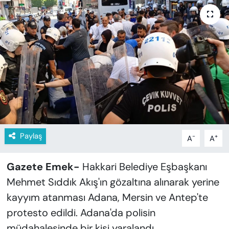
KADIN
SAĞLIK
SPOR
KÜLTÜR-SANAT
MAGAZİN
ÖZEL HABER
Paylaş
-
+
A
A
YAZAR KÖŞESİ
Gazete Emek-
Hakkari Belediye Eşbaşkanı
Mehmet Sıddık Akış'ın gözaltına alınarak yerine
SİYASET
kayyım atanması Adana, Mersin ve Antep'te
protesto edildi. Adana'da polisin
VAN VE DİYARBAKIR HABERLERİ
müdahalesinde bir kişi yaralandı.