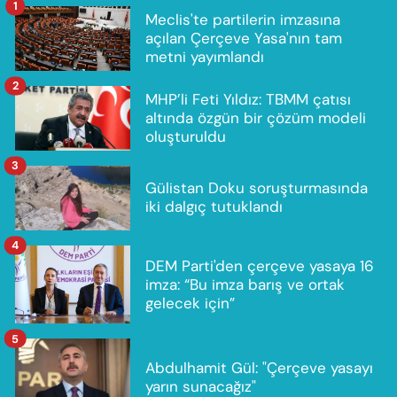
1
Meclis'te partilerin imzasına
açılan Çerçeve Yasa'nın tam
metni yayımlandı
2
MHP’li Feti Yıldız: TBMM çatısı
altında özgün bir çözüm modeli
oluşturuldu
3
Gülistan Doku soruşturmasında
iki dalgıç tutuklandı
4
DEM Parti'den çerçeve yasaya 16
imza: “Bu imza barış ve ortak
gelecek için”
5
Abdulhamit Gül: "Çerçeve yasayı
yarın sunacağız"