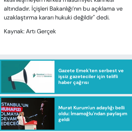
altındadır. İçişleri Bakanlığı’nın bu açıklama ve
uzaklaştırma kararı hukuki değildir" dedi.
Kaynak: Artı Gerçek
Gazete Emek'ten serbest ve
işsiz gazeteciler için telifli
haber çağrısı
Murat Kurum'un adaylığı belli
oldu: İmamoğlu'ndan paylaşım
geldi