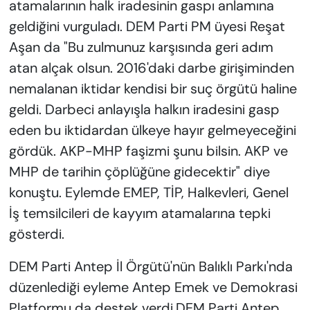
atamalarının halk iradesinin gaspı anlamına
geldiğini vurguladı. DEM Parti PM üyesi Reşat
Aşan da "Bu zulmunuz karşısında geri adım
atan alçak olsun. 2016'daki darbe girişiminden
nemalanan iktidar kendisi bir suç örgütü haline
geldi. Darbeci anlayışla halkın iradesini gasp
eden bu iktidardan ülkeye hayır gelmeyeceğini
gördük. AKP-MHP faşizmi şunu bilsin. AKP ve
MHP de tarihin çöplüğüne gidecektir" diye
konuştu. Eylemde EMEP, TİP, Halkevleri, Genel
İş temsilcileri de kayyım atamalarına tepki
gösterdi.
DEM Parti Antep İl Örgütü'nün Balıklı Parkı'nda
düzenlediği eyleme Antep Emek ve Demokrasi
Platformu da destek verdi.DEM Parti Antep