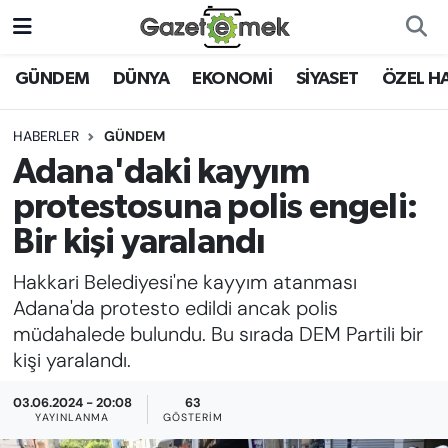
DÜNYA
Nöbetçi Eczaneler
GÜNDEM
DÜNYA
EKONOMİ
SİYASET
ÖZEL H
EKONOMİ
Hava Durumu
HABERLER
GÜNDEM
Adana'daki kayyım
EMEK HABERLERİ
İstanbul Namaz Vakitleri
protestosuna polis engeli:
YENİ MEDYADA EMEK
Trafik Durumu
Bir kişi yaralandı
GAZETECİLİĞİNİ GELİŞTİRMEK
Hakkari Belediyesi'ne kayyım atanması
Süper Lig Puan Durumu ve Fikstür
FAYDALI BİLGİLER
Adana'da protesto edildi ancak polis
Tüm Manşetler
müdahalede bulundu. Bu sırada DEM Partili bir
GÜNDEM
kişi yaralandı.
Son Dakika Haberleri
03.06.2024 - 20:08
63
EĞİTİM
YAYINLANMA
GÖSTERIM
Haber Arşivi