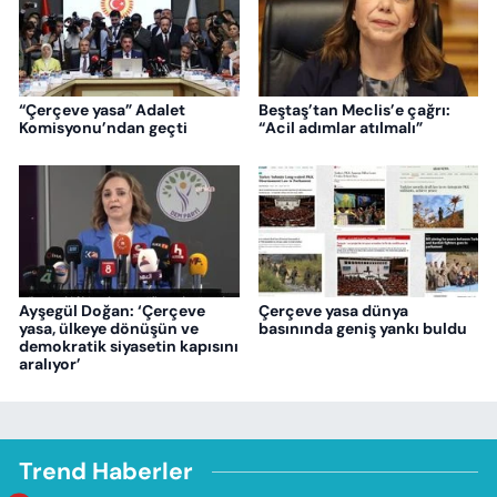
“Çerçeve yasa” Adalet
Beştaş’tan Meclis’e çağrı:
Komisyonu’ndan geçti
“Acil adımlar atılmalı”
Ayşegül Doğan: ‘Çerçeve
Çerçeve yasa dünya
yasa, ülkeye dönüşün ve
basınında geniş yankı buldu
demokratik siyasetin kapısını
aralıyor’
Trend Haberler