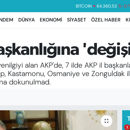
DOLAR
47,7069
%0.
EURO
55,0265
%0.
NDEM
DÜNYA
EKONOMİ
SİYASET
ÖZEL HABER
K
STERLİN
64,1897
%0.0
GRAM ALTIN
6574.81
%1.
aşkanlığına 'deği
BİST100
13.887
%6
enilgiyi alan AKP'de, 7 ilde AKP il başkan
ep, Kastamonu, Osmaniye ve Zonguldak il 
rına dokunulmad.
1