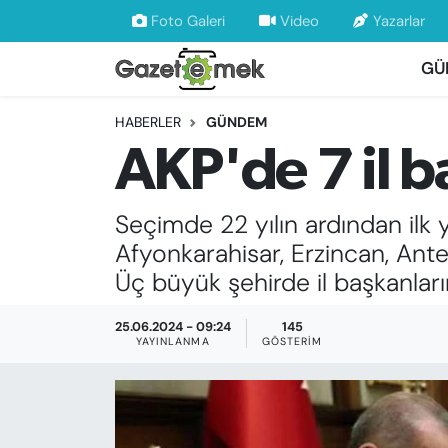
Foto Galeri
Video
Yazarlar
GÜ
DÜNYA
Nöbetçi Eczaneler
HABERLER
GÜNDEM
EKONOMİ
Hava Durumu
AKP'de 7 il b
EMEK HABERLERİ
İstanbul Namaz Vakitleri
Seçimde 22 yılın ardından ilk y
YENİ MEDYADA EMEK GAZETECİLİĞİNİ
Trafik Durumu
Afyonkarahisar, Erzincan, Ant
GELİŞTİRMEK
Üç büyük şehirde il başkanla
Süper Lig Puan Durumu ve Fikstür
FAYDALI BİLGİLER
25.06.2024 - 09:24
145
Tüm Manşetler
YAYINLANMA
GÖSTERIM
GÜNDEM
Son Dakika Haberleri
EĞİTİM
Haber Arşivi