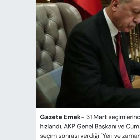
KADIN
SAĞLIK
SPOR
KÜLTÜR-SANAT
MAGAZİN
ÖZEL HABER
YAZAR KÖŞESİ
SİYASET
Gazete Emek-
31 Mart seçimlerind
hızlandı. AKP Genel Başkanı ve Cum
VAN VE DİYARBAKIR HABERLERİ
seçim sonrası verdiği "Yeri ve zam