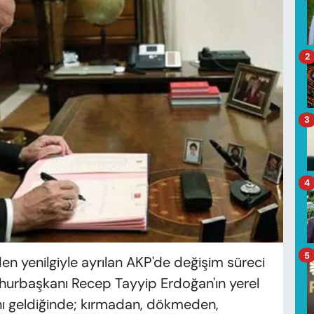
2
3
4
5
en yenilgiyle ayrılan AKP'de değişim süreci
hurbaşkanı Recep Tayyip Erdoğan'ın yerel
anı geldiğinde; kırmadan, dökmeden,