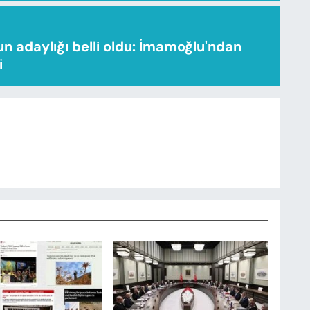
n adaylığı belli oldu: İmamoğlu'ndan
i