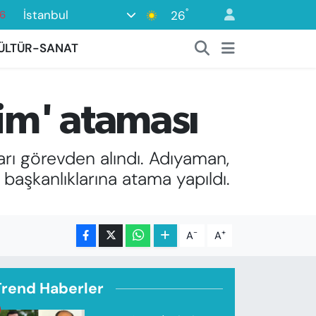
°
İstanbul
26
17
01
ÜLTÜR-SANAT
2
44
şim' ataması
4
ları görevden alındı. Adıyaman,
başkanlıklarına atama yapıldı.
-
+
A
A
Trend Haberler