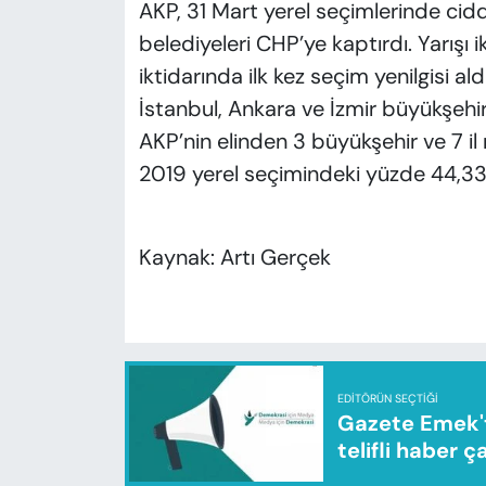
AKP, 31 Mart yerel seçimlerinde cidd
belediyeleri CHP’ye kaptırdı. Yarışı 
iktidarında ilk kez seçim yenilgisi aldı
İstanbul, Ankara ve İzmir büyükşehi
AKP’nin elinden 3 büyükşehir ve 7 il 
2019 yerel seçimindeki yüzde 44,33
Kaynak: Artı Gerçek
EDITÖRÜN SEÇTIĞI
Gazete Emek'te
telifli haber ç