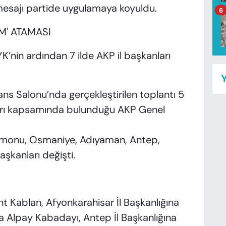
esajı partide uygulamaya koyuldu.
6
İM' ATAMASI
nin ardından 7 ilde AKP il başkanları
Y
s Salonu’nda gerçekleştirilen toplantı 5
ları kapsamında bulunduğu AKP Genel
amonu, Osmaniye, Adıyaman, Antep,
aşkanları değişti.
t Kablan, Afyonkarahisar İl Başkanlığına
na Alpay Kabadayı, Antep İl Başkanlığına