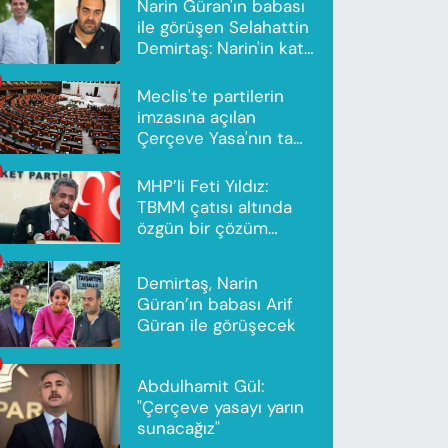
Narin Güran'ın babası
ile görüşen Selahattin
Demirtaş: Narin'in katili
Nevzat Bahtiyar'dır
Meclis'te partilerin
imzasına açılan
Çerçeve Yasa'nın tam
metni yayımlandı
MHP’li Feti Yıldız:
TBMM çatısı altında
özgün bir çözüm
modeli oluşturuldu
Demirtaş, Narin
Güran’ın babası Arif
Güran ile görüşecek
Abdulhamit Gül:
"Çerçeve yasayı yarın
sunacağız"