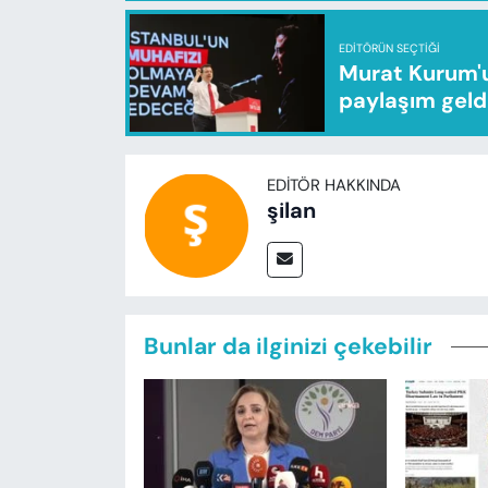
EDITÖRÜN SEÇTIĞI
Murat Kurum'u
paylaşım geld
EDITÖR HAKKINDA
şilan
Bunlar da ilginizi çekebilir